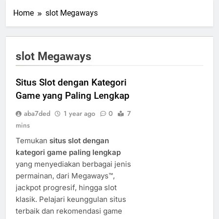
Home
slot Megaways
slot Megaways
Situs Slot dengan Kategori
Game yang Paling Lengkap
aba7ded
1 year ago
0
7
mins
Temukan
situs slot dengan
kategori game paling lengkap
yang menyediakan berbagai jenis
permainan, dari Megaways™,
jackpot progresif, hingga slot
klasik. Pelajari keunggulan situs
terbaik dan rekomendasi game