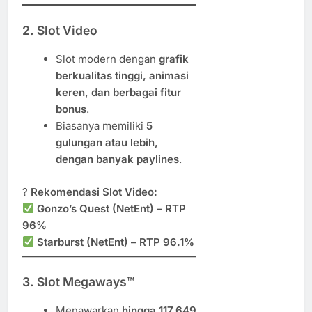
2. Slot Video
Slot modern dengan
grafik
berkualitas tinggi, animasi
keren, dan berbagai fitur
bonus
.
Biasanya memiliki
5
gulungan atau lebih,
dengan banyak paylines
.
?
Rekomendasi Slot Video:
Gonzo’s Quest (NetEnt) – RTP
96%
Starburst (NetEnt) – RTP 96.1%
3. Slot Megaways™
Menawarkan
hingga 117.649