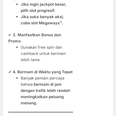
Jika ingin jackpot besar,
pilih slot progresif.
Jika suka banyak aksi,
coba slot Megaways™.
✔
3. Manfaatkan Bonus dan
Promo
Gunakan free spin dan
cashback untuk bermain
lebih lama.
✔
4. Bermain di Waktu yang Tepat
Banyak pemain percaya
bahwa
bermain di jam
dengan trafik lebih rendah
meningkatkan peluang
menang
.