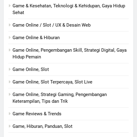
Game & Kesehatan, Teknologi & Kehidupan, Gaya Hidup
Sehat
Game Online / Slot / UX & Desain Web
Game Online & Hiburan
Game Online, Pengembangan Skill, Strategi Digital, Gaya
Hidup Pemain
Game Online, Slot
Game Online, Slot Terpercaya, Slot Live
Game Online, Strategi Gaming, Pengembangan
Keterampilan, Tips dan Trik
Game Reviews & Trends
Game, Hiburan, Panduan, Slot