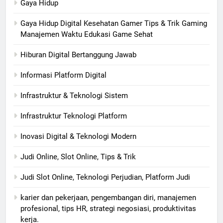
Gaya Hidup
Gaya Hidup Digital Kesehatan Gamer Tips & Trik Gaming
Manajemen Waktu Edukasi Game Sehat
Hiburan Digital Bertanggung Jawab
Informasi Platform Digital
Infrastruktur & Teknologi Sistem
Infrastruktur Teknologi Platform
Inovasi Digital & Teknologi Modern
Judi Online, Slot Online, Tips & Trik
Judi Slot Online, Teknologi Perjudian, Platform Judi
karier dan pekerjaan, pengembangan diri, manajemen
profesional, tips HR, strategi negosiasi, produktivitas
kerja.