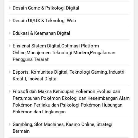
Desain Game & Psikologi Digital
Desain UI/UX & Teknologi Web
Edukasi & Keamanan Digital
Efisiensi Sistem Digital,Optimasi Platform
Online,Manajemen Teknologi Modern,Pengalaman
Pengguna Terarah
Esports, Komunitas Digital, Teknologi Gaming, Industri
Kreatif, Inovasi Digital
Filosofi dan Makna Kehidupan Pokémon Evolusi dan
Pertumbuhan Pokémon Ekologi dan Keseimbangan Alam
Pokémon Perilaku dan Psikologi Pokémon Hubungan
Pokémon dan Lingkungan
Gambling, Slot Machines, Kasino Online, Strategi
Bermain