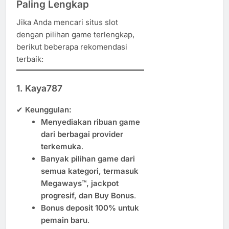
Paling Lengkap
Jika Anda mencari situs slot
dengan pilihan game terlengkap,
berikut beberapa rekomendasi
terbaik:
1. Kaya787
✔
Keunggulan:
Menyediakan ribuan game
dari berbagai provider
terkemuka
.
Banyak pilihan game dari
semua kategori, termasuk
Megaways™, jackpot
progresif, dan Buy Bonus
.
Bonus deposit 100% untuk
pemain baru
.