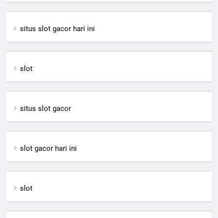
situs slot gacor hari ini
slot
situs slot gacor
slot gacor hari ini
slot