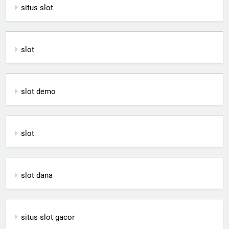
situs slot
slot
slot demo
slot
slot dana
situs slot gacor