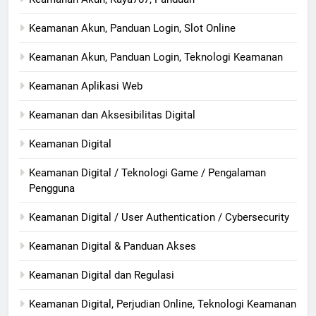
Keamanan Akun, Panduan Login, Slot Online
Keamanan Akun, Panduan Login, Teknologi Keamanan
Keamanan Aplikasi Web
Keamanan dan Aksesibilitas Digital
Keamanan Digital
Keamanan Digital / Teknologi Game / Pengalaman
Pengguna
Keamanan Digital / User Authentication / Cybersecurity
Keamanan Digital & Panduan Akses
Keamanan Digital dan Regulasi
Keamanan Digital, Perjudian Online, Teknologi Keamanan