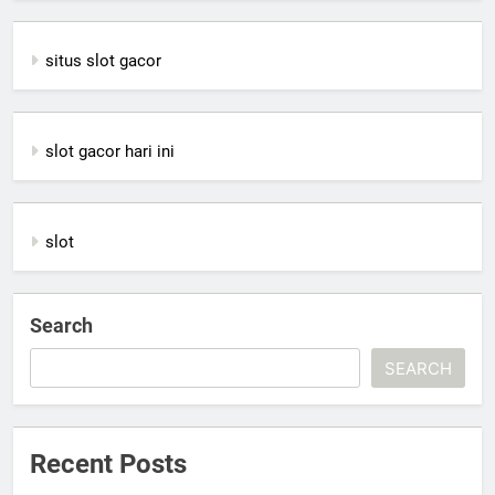
situs slot gacor
slot gacor hari ini
slot
Search
SEARCH
Recent Posts