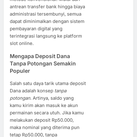
antrean transfer bank hingga biaya
administrasi tersembunyi, semua
dapat diminimalkan dengan sistem
pembayaran digital yang
terintegrasi langsung ke platform
slot online.
Mengapa Deposit Dana
Tanpa Potongan Semakin
Populer
Salah satu daya tarik utama deposit
Dana adalah konsep
tanpa
potongan
. Artinya, saldo yang
kamu kirim akan masuk ke akun
permainan secara utuh. Jika kamu
melakukan deposit Rp50.000,
maka nominal yang diterima pun
tetap Rp50.000, tanpa