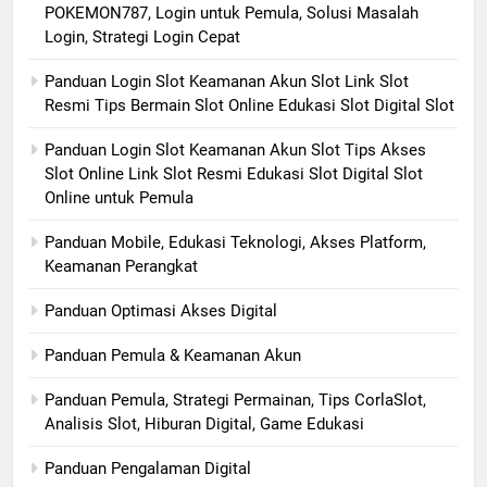
POKEMON787, Login untuk Pemula, Solusi Masalah
Login, Strategi Login Cepat
Panduan Login Slot Keamanan Akun Slot Link Slot
Resmi Tips Bermain Slot Online Edukasi Slot Digital Slot
Panduan Login Slot Keamanan Akun Slot Tips Akses
Slot Online Link Slot Resmi Edukasi Slot Digital Slot
Online untuk Pemula
Panduan Mobile, Edukasi Teknologi, Akses Platform,
Keamanan Perangkat
Panduan Optimasi Akses Digital
Panduan Pemula & Keamanan Akun
Panduan Pemula, Strategi Permainan, Tips CorlaSlot,
Analisis Slot, Hiburan Digital, Game Edukasi
Panduan Pengalaman Digital