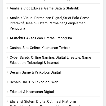
Analisis Slot Edukasi Game Data & Statistik
Analisis Visual Permainan Digital,Studi Pola Game
Interaktif,Desain Sistem Permainan,Pengalaman
Pengguna
Arsitektur Akses dan Literasi Pengguna
Casino, Slot Online, Keamanan Terbaik
Cyber Safety, Online Gaming, Digital Lifestyle, Game
Education, Teknologi & Internet
Desain Game & Psikologi Digital
Desain UI/UX & Teknologi Web
Edukasi & Keamanan Digital
Efisiensi Sistem Digital,Optimasi Platform