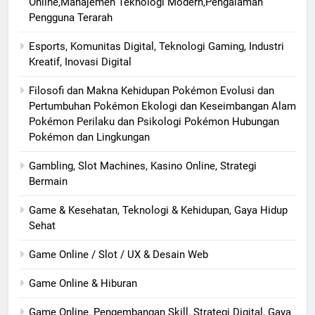
Online,Manajemen Teknologi Modern,Pengalaman
Pengguna Terarah
Esports, Komunitas Digital, Teknologi Gaming, Industri
Kreatif, Inovasi Digital
Filosofi dan Makna Kehidupan Pokémon Evolusi dan
Pertumbuhan Pokémon Ekologi dan Keseimbangan Alam
Pokémon Perilaku dan Psikologi Pokémon Hubungan
Pokémon dan Lingkungan
Gambling, Slot Machines, Kasino Online, Strategi
Bermain
Game & Kesehatan, Teknologi & Kehidupan, Gaya Hidup
Sehat
Game Online / Slot / UX & Desain Web
Game Online & Hiburan
Game Online, Pengembangan Skill, Strategi Digital, Gaya