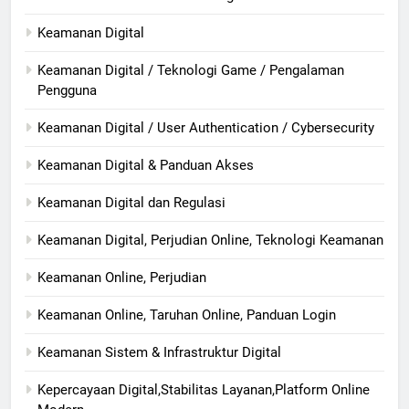
Keamanan Digital
Keamanan Digital / Teknologi Game / Pengalaman
Pengguna
Keamanan Digital / User Authentication / Cybersecurity
Keamanan Digital & Panduan Akses
Keamanan Digital dan Regulasi
Keamanan Digital, Perjudian Online, Teknologi Keamanan
Keamanan Online, Perjudian
Keamanan Online, Taruhan Online, Panduan Login
Keamanan Sistem & Infrastruktur Digital
Kepercayaan Digital,Stabilitas Layanan,Platform Online