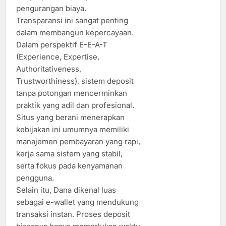
pengurangan biaya.
Transparansi ini sangat penting
dalam membangun kepercayaan.
Dalam perspektif E-E-A-T
(Experience, Expertise,
Authoritativeness,
Trustworthiness), sistem deposit
tanpa potongan mencerminkan
praktik yang adil dan profesional.
Situs yang berani menerapkan
kebijakan ini umumnya memiliki
manajemen pembayaran yang rapi,
kerja sama sistem yang stabil,
serta fokus pada kenyamanan
pengguna.
Selain itu, Dana dikenal luas
sebagai e-wallet yang mendukung
transaksi instan. Proses deposit