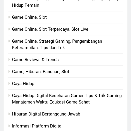
Hidup Pemain
Game Online, Slot
Game Online, Slot Terpercaya, Slot Live
Game Online, Strategi Gaming, Pengembangan
Keterampilan, Tips dan Trik
Game Reviews & Trends
Game, Hiburan, Panduan, Slot
Gaya Hidup
Gaya Hidup Digital Kesehatan Gamer Tips & Trik Gaming
Manajemen Waktu Edukasi Game Sehat
Hiburan Digital Bertanggung Jawab
Informasi Platform Digital