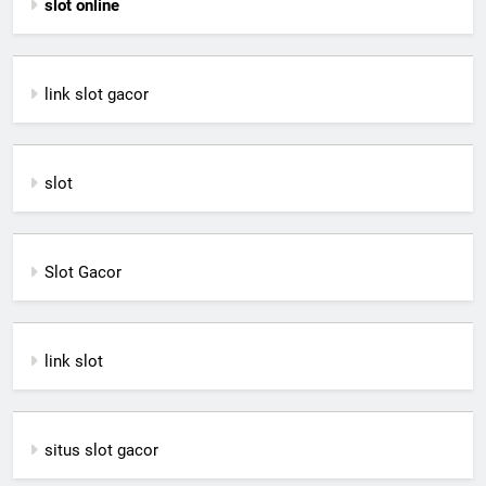
slot online
link slot gacor
slot
Slot Gacor
link slot
situs slot gacor