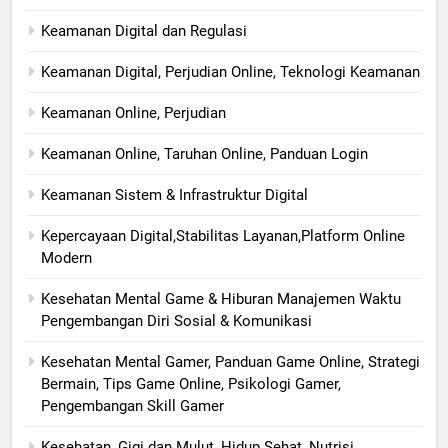
Keamanan Digital dan Regulasi
Keamanan Digital, Perjudian Online, Teknologi Keamanan
Keamanan Online, Perjudian
Keamanan Online, Taruhan Online, Panduan Login
Keamanan Sistem & Infrastruktur Digital
Kepercayaan Digital,Stabilitas Layanan,Platform Online
Modern
Kesehatan Mental Game & Hiburan Manajemen Waktu
Pengembangan Diri Sosial & Komunikasi
Kesehatan Mental Gamer, Panduan Game Online, Strategi
Bermain, Tips Game Online, Psikologi Gamer,
Pengembangan Skill Gamer
Kesehatan, Gigi dan Mulut, Hidup Sehat, Nutrisi,