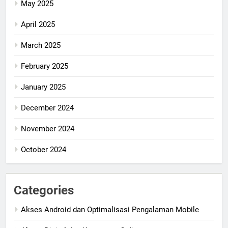
May 2025
April 2025
March 2025
February 2025
January 2025
December 2024
November 2024
October 2024
Categories
Akses Android dan Optimalisasi Pengalaman Mobile