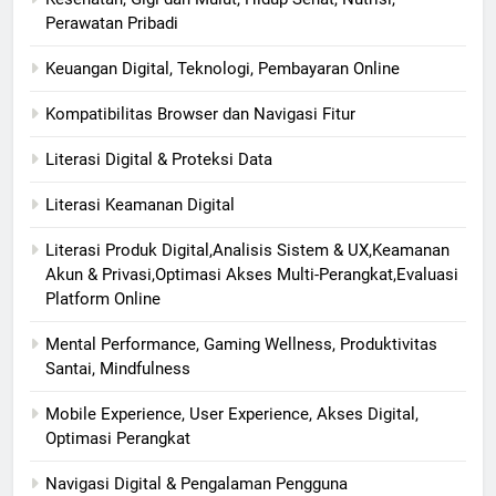
Perawatan Pribadi
Keuangan Digital, Teknologi, Pembayaran Online
Kompatibilitas Browser dan Navigasi Fitur
Literasi Digital & Proteksi Data
Literasi Keamanan Digital
Literasi Produk Digital,Analisis Sistem & UX,Keamanan
Akun & Privasi,Optimasi Akses Multi-Perangkat,Evaluasi
Platform Online
Mental Performance, Gaming Wellness, Produktivitas
Santai, Mindfulness
Mobile Experience, User Experience, Akses Digital,
Optimasi Perangkat
Navigasi Digital & Pengalaman Pengguna