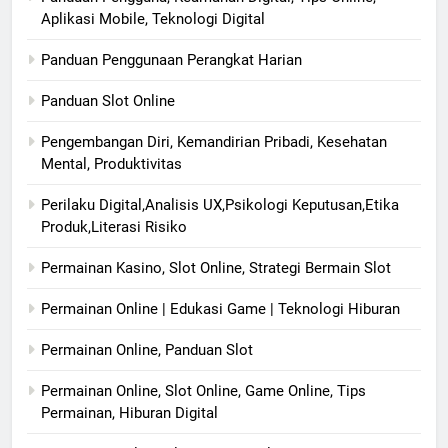
Aplikasi Mobile, Teknologi Digital
Panduan Penggunaan Perangkat Harian
Panduan Slot Online
Pengembangan Diri, Kemandirian Pribadi, Kesehatan
Mental, Produktivitas
Perilaku Digital,Analisis UX,Psikologi Keputusan,Etika
Produk,Literasi Risiko
Permainan Kasino, Slot Online, Strategi Bermain Slot
Permainan Online | Edukasi Game | Teknologi Hiburan
Permainan Online, Panduan Slot
Permainan Online, Slot Online, Game Online, Tips
Permainan, Hiburan Digital