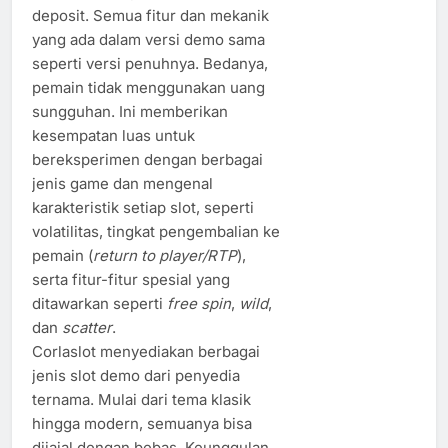
deposit. Semua fitur dan mekanik
yang ada dalam versi demo sama
seperti versi penuhnya. Bedanya,
pemain tidak menggunakan uang
sungguhan. Ini memberikan
kesempatan luas untuk
bereksperimen dengan berbagai
jenis game dan mengenal
karakteristik setiap slot, seperti
volatilitas, tingkat pengembalian ke
pemain (
return to player/RTP
),
serta fitur-fitur spesial yang
ditawarkan seperti
free spin
,
wild
,
dan
scatter
.
Corlaslot menyediakan berbagai
jenis slot demo dari penyedia
ternama. Mulai dari tema klasik
hingga modern, semuanya bisa
dijajal dengan bebas. Keunggulan