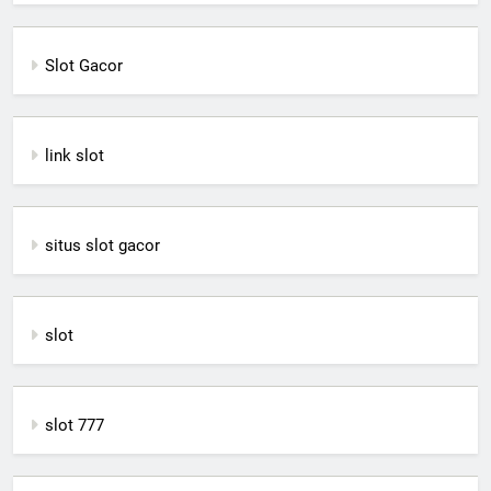
Slot Gacor
link slot
situs slot gacor
slot
slot 777