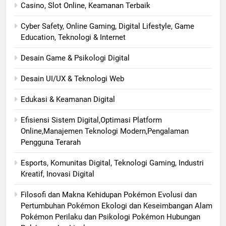
Casino, Slot Online, Keamanan Terbaik
Cyber Safety, Online Gaming, Digital Lifestyle, Game
Education, Teknologi & Internet
Desain Game & Psikologi Digital
Desain UI/UX & Teknologi Web
Edukasi & Keamanan Digital
Efisiensi Sistem Digital,Optimasi Platform
Online,Manajemen Teknologi Modern,Pengalaman
Pengguna Terarah
Esports, Komunitas Digital, Teknologi Gaming, Industri
Kreatif, Inovasi Digital
Filosofi dan Makna Kehidupan Pokémon Evolusi dan
Pertumbuhan Pokémon Ekologi dan Keseimbangan Alam
Pokémon Perilaku dan Psikologi Pokémon Hubungan