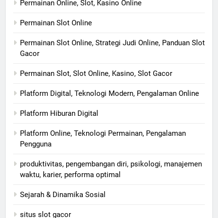
Permainan Online, Slot, Kasino Online
Permainan Slot Online
Permainan Slot Online, Strategi Judi Online, Panduan Slot
Gacor
Permainan Slot, Slot Online, Kasino, Slot Gacor
Platform Digital, Teknologi Modern, Pengalaman Online
Platform Hiburan Digital
Platform Online, Teknologi Permainan, Pengalaman
Pengguna
produktivitas, pengembangan diri, psikologi, manajemen
waktu, karier, performa optimal
Sejarah & Dinamika Sosial
situs slot gacor