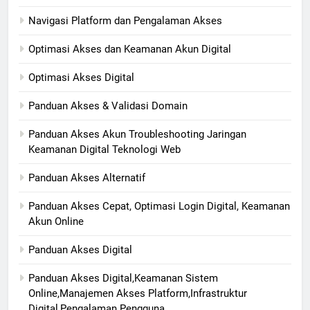
Navigasi Platform dan Pengalaman Akses
Optimasi Akses dan Keamanan Akun Digital
Optimasi Akses Digital
Panduan Akses & Validasi Domain
Panduan Akses Akun Troubleshooting Jaringan
Keamanan Digital Teknologi Web
Panduan Akses Alternatif
Panduan Akses Cepat, Optimasi Login Digital, Keamanan
Akun Online
Panduan Akses Digital
Panduan Akses Digital,Keamanan Sistem
Online,Manajemen Akses Platform,Infrastruktur
Digital,Pengalaman Pengguna