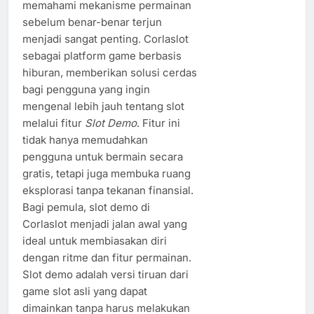
memahami mekanisme permainan
sebelum benar-benar terjun
menjadi sangat penting. Corlaslot
sebagai platform game berbasis
hiburan, memberikan solusi cerdas
bagi pengguna yang ingin
mengenal lebih jauh tentang slot
melalui fitur
Slot Demo
. Fitur ini
tidak hanya memudahkan
pengguna untuk bermain secara
gratis, tetapi juga membuka ruang
eksplorasi tanpa tekanan finansial.
Bagi pemula, slot demo di
Corlaslot menjadi jalan awal yang
ideal untuk membiasakan diri
dengan ritme dan fitur permainan.
Slot demo adalah versi tiruan dari
game slot asli yang dapat
dimainkan tanpa harus melakukan