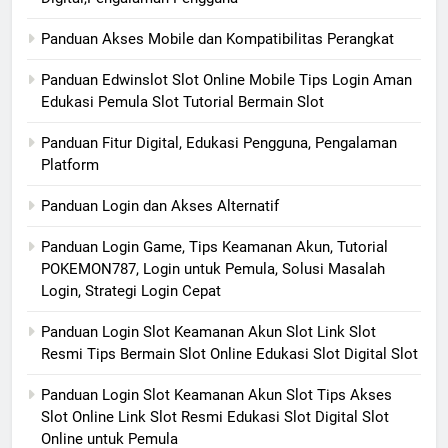
Panduan Akses Mobile dan Kompatibilitas Perangkat
Panduan Edwinslot Slot Online Mobile Tips Login Aman
Edukasi Pemula Slot Tutorial Bermain Slot
Panduan Fitur Digital, Edukasi Pengguna, Pengalaman
Platform
Panduan Login dan Akses Alternatif
Panduan Login Game, Tips Keamanan Akun, Tutorial
POKEMON787, Login untuk Pemula, Solusi Masalah
Login, Strategi Login Cepat
Panduan Login Slot Keamanan Akun Slot Link Slot
Resmi Tips Bermain Slot Online Edukasi Slot Digital Slot
Panduan Login Slot Keamanan Akun Slot Tips Akses
Slot Online Link Slot Resmi Edukasi Slot Digital Slot
Online untuk Pemula