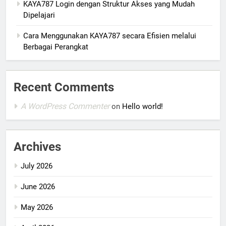
KAYA787 Login dengan Struktur Akses yang Mudah
Dipelajari
Cara Menggunakan KAYA787 secara Efisien melalui
Berbagai Perangkat
Recent Comments
A WordPress Commenter
on
Hello world!
Archives
July 2026
June 2026
May 2026