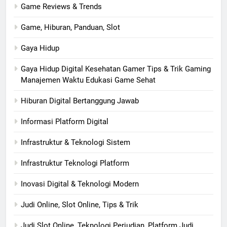
Game Reviews & Trends
Game, Hiburan, Panduan, Slot
Gaya Hidup
Gaya Hidup Digital Kesehatan Gamer Tips & Trik Gaming
Manajemen Waktu Edukasi Game Sehat
Hiburan Digital Bertanggung Jawab
Informasi Platform Digital
Infrastruktur & Teknologi Sistem
Infrastruktur Teknologi Platform
Inovasi Digital & Teknologi Modern
Judi Online, Slot Online, Tips & Trik
Judi Slot Online, Teknologi Perjudian, Platform Judi