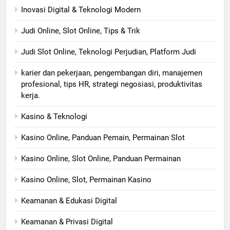
Inovasi Digital & Teknologi Modern
Judi Online, Slot Online, Tips & Trik
Judi Slot Online, Teknologi Perjudian, Platform Judi
karier dan pekerjaan, pengembangan diri, manajemen
profesional, tips HR, strategi negosiasi, produktivitas
kerja.
Kasino & Teknologi
Kasino Online, Panduan Pemain, Permainan Slot
Kasino Online, Slot Online, Panduan Permainan
Kasino Online, Slot, Permainan Kasino
Keamanan & Edukasi Digital
Keamanan & Privasi Digital