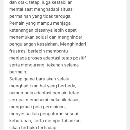
dan otak, tetapi juga kestabilan
mental saat menghadapi situasi
permainan yang tidak terduga.
Pemain yang mampu menjaga
ketenangan biasanya lebih cepat
menemukan solusi dan menghindari
pengulangan kesalahan. Menghindari
frustrasi berlebih membantu
menjaga proses adaptasi tetap positif
serta mengurangi tekanan selama
bermain.
Setiap game baru akan selalu
menghadirkan hal yang berbeda,
namun pola adaptasi pemain tetap
serupa: memahami mekanik dasar,
mengamati pola permainan,
menyesuaikan pengaturan sesuai
kebutuhan, serta mempertahankan
sikap terbuka terhadap