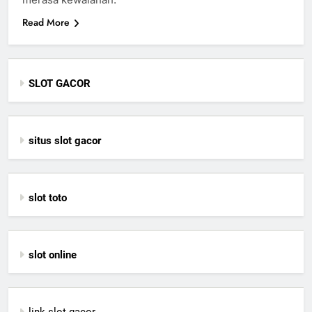
Read More
SLOT GACOR
situs slot gacor
slot toto
slot online