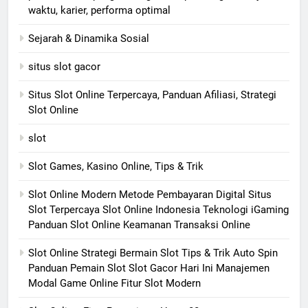
waktu, karier, performa optimal
Sejarah & Dinamika Sosial
situs slot gacor
Situs Slot Online Terpercaya, Panduan Afiliasi, Strategi
Slot Online
slot
Slot Games, Kasino Online, Tips & Trik
Slot Online Modern Metode Pembayaran Digital Situs
Slot Terpercaya Slot Online Indonesia Teknologi iGaming
Panduan Slot Online Keamanan Transaksi Online
Slot Online Strategi Bermain Slot Tips & Trik Auto Spin
Panduan Pemain Slot Slot Gacor Hari Ini Manajemen
Modal Game Online Fitur Slot Modern