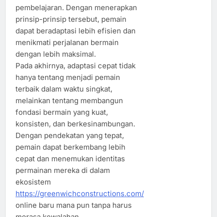
pembelajaran. Dengan menerapkan
prinsip-prinsip tersebut, pemain
dapat beradaptasi lebih efisien dan
menikmati perjalanan bermain
dengan lebih maksimal.
Pada akhirnya, adaptasi cepat tidak
hanya tentang menjadi pemain
terbaik dalam waktu singkat,
melainkan tentang membangun
fondasi bermain yang kuat,
konsisten, dan berkesinambungan.
Dengan pendekatan yang tepat,
pemain dapat berkembang lebih
cepat dan menemukan identitas
permainan mereka di dalam
ekosistem
https://greenwichconstructions.com/
online baru mana pun tanpa harus
merasa kewalahan.