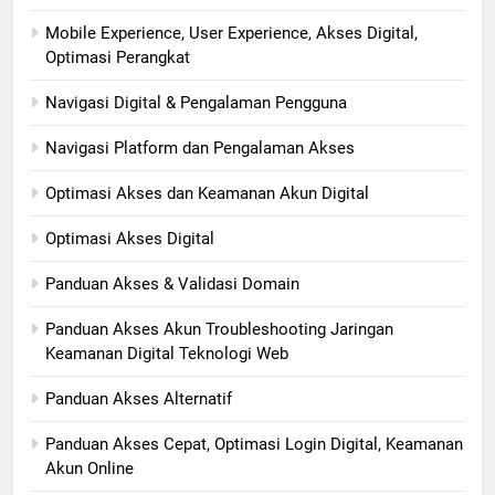
Mobile Experience, User Experience, Akses Digital,
Optimasi Perangkat
Navigasi Digital & Pengalaman Pengguna
Navigasi Platform dan Pengalaman Akses
Optimasi Akses dan Keamanan Akun Digital
Optimasi Akses Digital
Panduan Akses & Validasi Domain
Panduan Akses Akun Troubleshooting Jaringan
Keamanan Digital Teknologi Web
Panduan Akses Alternatif
Panduan Akses Cepat, Optimasi Login Digital, Keamanan
Akun Online