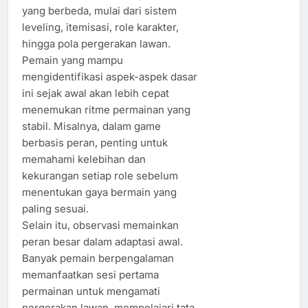
yang berbeda, mulai dari sistem
leveling, itemisasi, role karakter,
hingga pola pergerakan lawan.
Pemain yang mampu
mengidentifikasi aspek-aspek dasar
ini sejak awal akan lebih cepat
menemukan ritme permainan yang
stabil. Misalnya, dalam game
berbasis peran, penting untuk
memahami kelebihan dan
kekurangan setiap role sebelum
menentukan gaya bermain yang
paling sesuai.
Selain itu, observasi memainkan
peran besar dalam adaptasi awal.
Banyak pemain berpengalaman
memanfaatkan sesi pertama
permainan untuk mengamati
pergerakan lawan, mempelajari tata