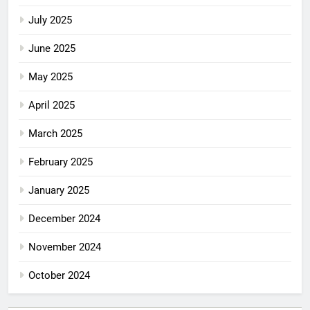
July 2025
June 2025
May 2025
April 2025
March 2025
February 2025
January 2025
December 2024
November 2024
October 2024