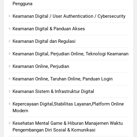
Pengguna
Keamanan Digital / User Authentication / Cybersecurity
Keamanan Digital & Panduan Akses
Keamanan Digital dan Regulasi
Keamanan Digital, Perjudian Online, Teknologi Keamanan
Keamanan Online, Perjudian
Keamanan Online, Taruhan Online, Panduan Login
Keamanan Sistem & Infrastruktur Digital
Kepercayaan Digital,Stabilitas Layanan,Platform Online
Modern
Kesehatan Mental Game & Hiburan Manajemen Waktu
Pengembangan Diri Sosial & Komunikasi