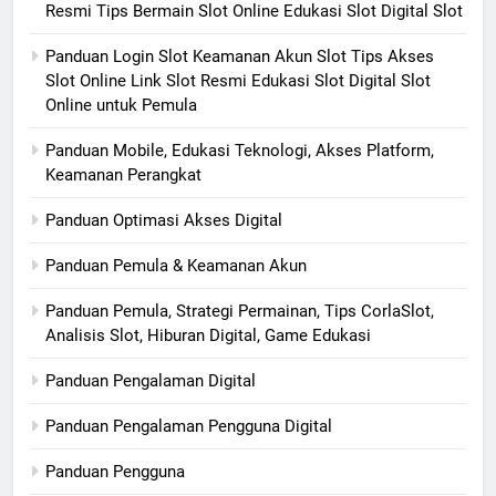
Resmi Tips Bermain Slot Online Edukasi Slot Digital Slot
Panduan Login Slot Keamanan Akun Slot Tips Akses
Slot Online Link Slot Resmi Edukasi Slot Digital Slot
Online untuk Pemula
Panduan Mobile, Edukasi Teknologi, Akses Platform,
Keamanan Perangkat
Panduan Optimasi Akses Digital
Panduan Pemula & Keamanan Akun
Panduan Pemula, Strategi Permainan, Tips CorlaSlot,
Analisis Slot, Hiburan Digital, Game Edukasi
Panduan Pengalaman Digital
Panduan Pengalaman Pengguna Digital
Panduan Pengguna