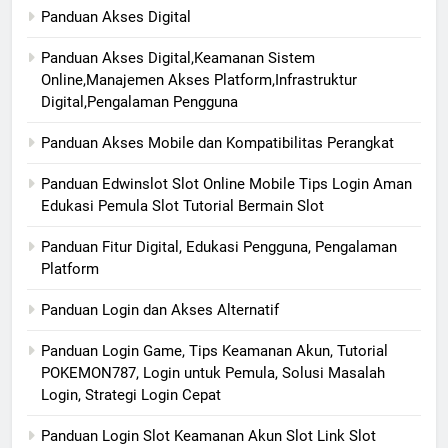
Panduan Akses Digital
Panduan Akses Digital,Keamanan Sistem
Online,Manajemen Akses Platform,Infrastruktur
Digital,Pengalaman Pengguna
Panduan Akses Mobile dan Kompatibilitas Perangkat
Panduan Edwinslot Slot Online Mobile Tips Login Aman
Edukasi Pemula Slot Tutorial Bermain Slot
Panduan Fitur Digital, Edukasi Pengguna, Pengalaman
Platform
Panduan Login dan Akses Alternatif
Panduan Login Game, Tips Keamanan Akun, Tutorial
POKEMON787, Login untuk Pemula, Solusi Masalah
Login, Strategi Login Cepat
Panduan Login Slot Keamanan Akun Slot Link Slot