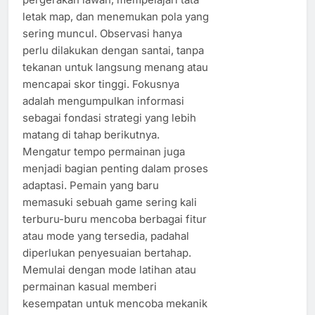
letak map, dan menemukan pola yang
sering muncul. Observasi hanya
perlu dilakukan dengan santai, tanpa
tekanan untuk langsung menang atau
mencapai skor tinggi. Fokusnya
adalah mengumpulkan informasi
sebagai fondasi strategi yang lebih
matang di tahap berikutnya.
Mengatur tempo permainan juga
menjadi bagian penting dalam proses
adaptasi. Pemain yang baru
memasuki sebuah game sering kali
terburu-buru mencoba berbagai fitur
atau mode yang tersedia, padahal
diperlukan penyesuaian bertahap.
Memulai dengan mode latihan atau
permainan kasual memberi
kesempatan untuk mencoba mekanik