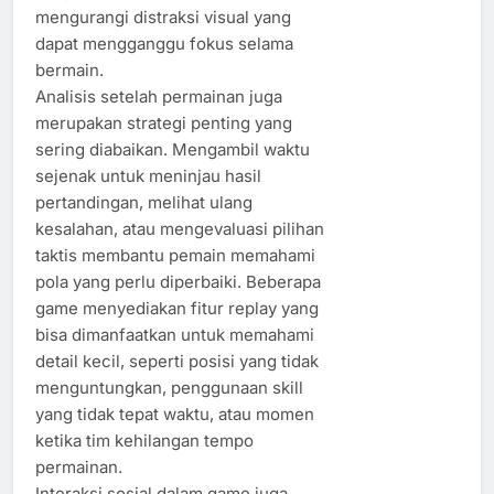
mengurangi distraksi visual yang
dapat mengganggu fokus selama
bermain.
Analisis setelah permainan juga
merupakan strategi penting yang
sering diabaikan. Mengambil waktu
sejenak untuk meninjau hasil
pertandingan, melihat ulang
kesalahan, atau mengevaluasi pilihan
taktis membantu pemain memahami
pola yang perlu diperbaiki. Beberapa
game menyediakan fitur replay yang
bisa dimanfaatkan untuk memahami
detail kecil, seperti posisi yang tidak
menguntungkan, penggunaan skill
yang tidak tepat waktu, atau momen
ketika tim kehilangan tempo
permainan.
Interaksi sosial dalam game juga