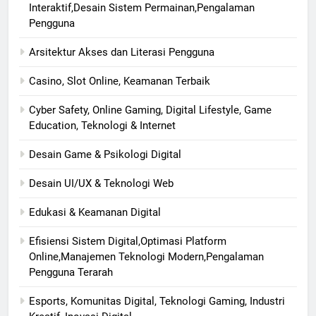
Interaktif,Desain Sistem Permainan,Pengalaman
Pengguna
Arsitektur Akses dan Literasi Pengguna
Casino, Slot Online, Keamanan Terbaik
Cyber Safety, Online Gaming, Digital Lifestyle, Game
Education, Teknologi & Internet
Desain Game & Psikologi Digital
Desain UI/UX & Teknologi Web
Edukasi & Keamanan Digital
Efisiensi Sistem Digital,Optimasi Platform
Online,Manajemen Teknologi Modern,Pengalaman
Pengguna Terarah
Esports, Komunitas Digital, Teknologi Gaming, Industri