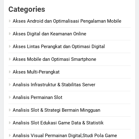
Categories
Akses Android dan Optimalisasi Pengalaman Mobile
Akses Digital dan Keamanan Online
Akses Lintas Perangkat dan Optimasi Digital
Akses Mobile dan Optimasi Smartphone
Akses Multi-Perangkat
Analisis Infrastruktur & Stabilitas Server
Analisis Permainan Slot
Analisis Slot & Strategi Bermain Mingguan
Analisis Slot Edukasi Game Data & Statistik
Analisis Visual Permainan Digital,Studi Pola Game