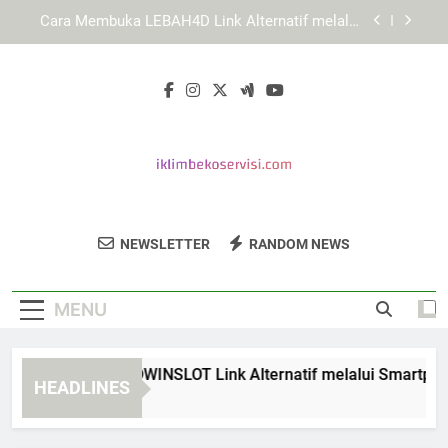
Skip
Cara Mengakses KAYA787 Alternatif melalui
to
Perangkat Android secara Aman dan Terarah
content
KAYA787 Login dengan Struktur Akses yang
Mudah Dipelajari
Cara Membuka EDWINSLOT Link Alternatif
melalui Smartphone secara Praktis dan Aman
Cara Membuka LEBAH4D Link Alternatif melalui
Smartphone secara Praktis dan Aman
Cara Mengakses KAYA787 Alternatif melalui
Perangkat Android secara Aman dan Terarah
Iklim Beko
Percayakan Perbaikan Peralatan Rumah
KAYA787 Login dengan Struktur Akses yang
NEWSLETTER
RANDOM NEWS
Servisi
Mudah Dipelajari
Anda Pada Iklim Beko Servisi.
MENU
ra Membuka EDWINSLOT Link Alternatif melalui Smartphone 
HEADLINES
Weeks Ago