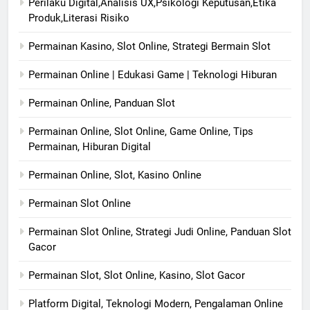
Perilaku Digital,Analisis UX,Psikologi Keputusan,Etika
Produk,Literasi Risiko
Permainan Kasino, Slot Online, Strategi Bermain Slot
Permainan Online | Edukasi Game | Teknologi Hiburan
Permainan Online, Panduan Slot
Permainan Online, Slot Online, Game Online, Tips
Permainan, Hiburan Digital
Permainan Online, Slot, Kasino Online
Permainan Slot Online
Permainan Slot Online, Strategi Judi Online, Panduan Slot
Gacor
Permainan Slot, Slot Online, Kasino, Slot Gacor
Platform Digital, Teknologi Modern, Pengalaman Online