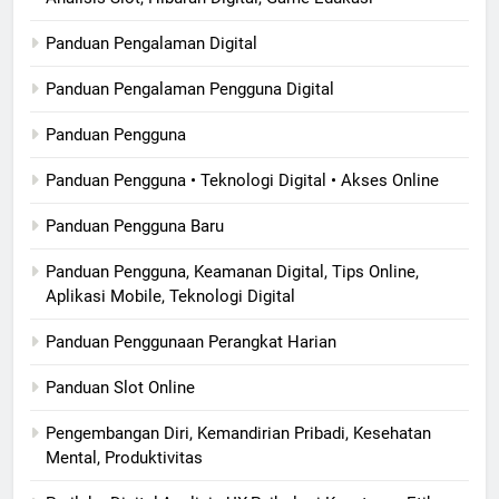
Panduan Pengalaman Digital
Panduan Pengalaman Pengguna Digital
Panduan Pengguna
Panduan Pengguna • Teknologi Digital • Akses Online
Panduan Pengguna Baru
Panduan Pengguna, Keamanan Digital, Tips Online,
Aplikasi Mobile, Teknologi Digital
Panduan Penggunaan Perangkat Harian
Panduan Slot Online
Pengembangan Diri, Kemandirian Pribadi, Kesehatan
Mental, Produktivitas