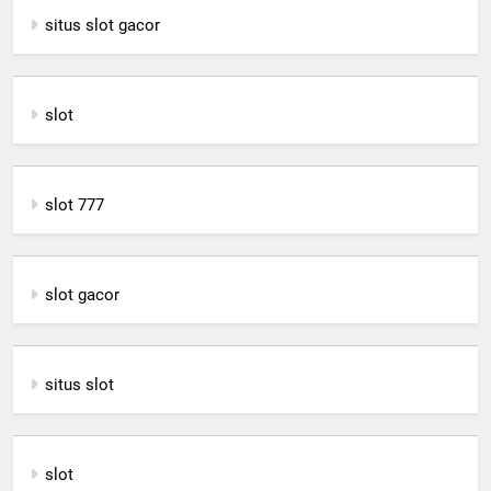
situs slot gacor
slot
slot 777
slot gacor
situs slot
slot