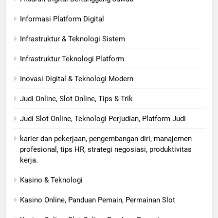
Informasi Platform Digital
Infrastruktur & Teknologi Sistem
Infrastruktur Teknologi Platform
Inovasi Digital & Teknologi Modern
Judi Online, Slot Online, Tips & Trik
Judi Slot Online, Teknologi Perjudian, Platform Judi
karier dan pekerjaan, pengembangan diri, manajemen
profesional, tips HR, strategi negosiasi, produktivitas
kerja.
Kasino & Teknologi
Kasino Online, Panduan Pemain, Permainan Slot