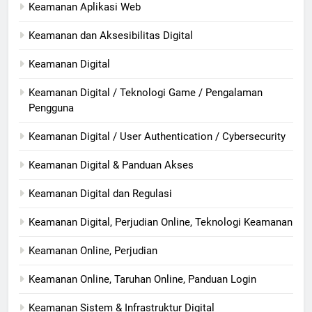
Keamanan Aplikasi Web
Keamanan dan Aksesibilitas Digital
Keamanan Digital
Keamanan Digital / Teknologi Game / Pengalaman
Pengguna
Keamanan Digital / User Authentication / Cybersecurity
Keamanan Digital & Panduan Akses
Keamanan Digital dan Regulasi
Keamanan Digital, Perjudian Online, Teknologi Keamanan
Keamanan Online, Perjudian
Keamanan Online, Taruhan Online, Panduan Login
Keamanan Sistem & Infrastruktur Digital