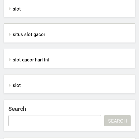
slot
situs slot gacor
slot gacor hari ini
slot
Search
SEARCH