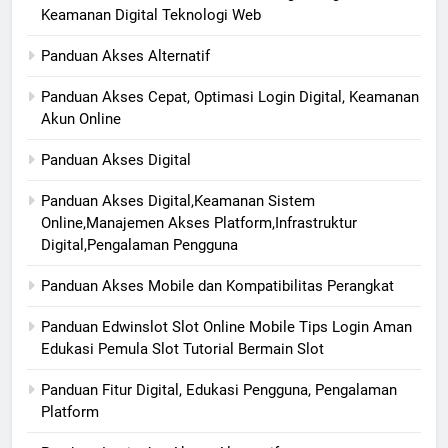
Keamanan Digital Teknologi Web
Panduan Akses Alternatif
Panduan Akses Cepat, Optimasi Login Digital, Keamanan
Akun Online
Panduan Akses Digital
Panduan Akses Digital,Keamanan Sistem
Online,Manajemen Akses Platform,Infrastruktur
Digital,Pengalaman Pengguna
Panduan Akses Mobile dan Kompatibilitas Perangkat
Panduan Edwinslot Slot Online Mobile Tips Login Aman
Edukasi Pemula Slot Tutorial Bermain Slot
Panduan Fitur Digital, Edukasi Pengguna, Pengalaman
Platform