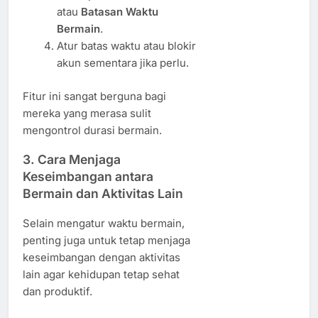
atau
Batasan Waktu
Bermain
.
Atur batas waktu atau blokir
akun sementara jika perlu.
Fitur ini sangat berguna bagi
mereka yang merasa sulit
mengontrol durasi bermain.
3. Cara Menjaga
Keseimbangan antara
Bermain dan Aktivitas Lain
Selain mengatur waktu bermain,
penting juga untuk tetap menjaga
keseimbangan dengan aktivitas
lain agar kehidupan tetap sehat
dan produktif.