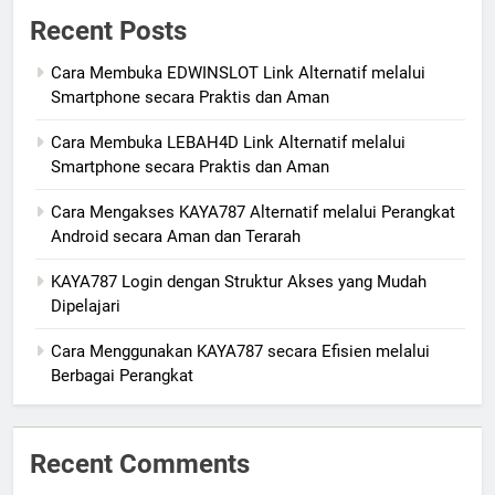
Recent Posts
Cara Membuka EDWINSLOT Link Alternatif melalui
Smartphone secara Praktis dan Aman
Cara Membuka LEBAH4D Link Alternatif melalui
Smartphone secara Praktis dan Aman
Cara Mengakses KAYA787 Alternatif melalui Perangkat
Android secara Aman dan Terarah
KAYA787 Login dengan Struktur Akses yang Mudah
Dipelajari
Cara Menggunakan KAYA787 secara Efisien melalui
Berbagai Perangkat
Recent Comments