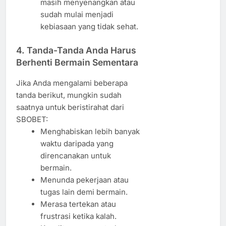
masih menyenangkan atau
sudah mulai menjadi
kebiasaan yang tidak sehat.
4. Tanda-Tanda Anda Harus
Berhenti Bermain Sementara
Jika Anda mengalami beberapa
tanda berikut, mungkin sudah
saatnya untuk beristirahat dari
SBOBET:
Menghabiskan lebih banyak
waktu daripada yang
direncanakan untuk
bermain.
Menunda pekerjaan atau
tugas lain demi bermain.
Merasa tertekan atau
frustrasi ketika kalah.