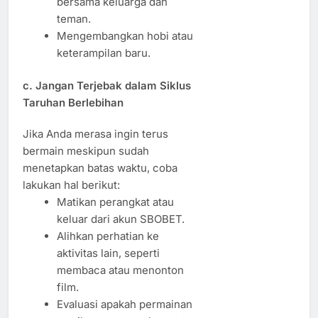
bersama keluarga dan
teman.
Mengembangkan hobi atau
keterampilan baru.
c. Jangan Terjebak dalam Siklus
Taruhan Berlebihan
Jika Anda merasa ingin terus
bermain meskipun sudah
menetapkan batas waktu, coba
lakukan hal berikut:
Matikan perangkat atau
keluar dari akun SBOBET.
Alihkan perhatian ke
aktivitas lain, seperti
membaca atau menonton
film.
Evaluasi apakah permainan