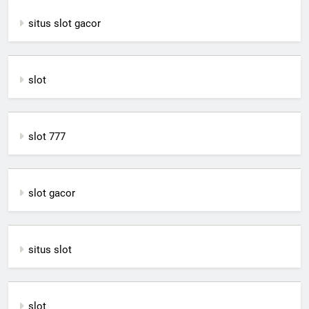
situs slot gacor
slot
slot 777
slot gacor
situs slot
slot