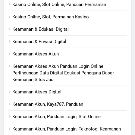
Kasino Online, Slot Online, Panduan Permainan
Kasino Online, Slot, Permainan Kasino
Keamanan & Edukasi Digital
Keamanan & Privasi Digital
Keamanan Akses Akun
Keamanan Akses Akun Panduan Login Online
Perlindungan Data Digital Edukasi Pengguna Dasar
Keamanan Situs Judi
Keamanan Akses Digital
Keamanan Akun, Kaya787, Panduan
Keamanan Akun, Panduan Login, Slot Online
Keamanan Akun, Panduan Login, Teknologi Keamanan