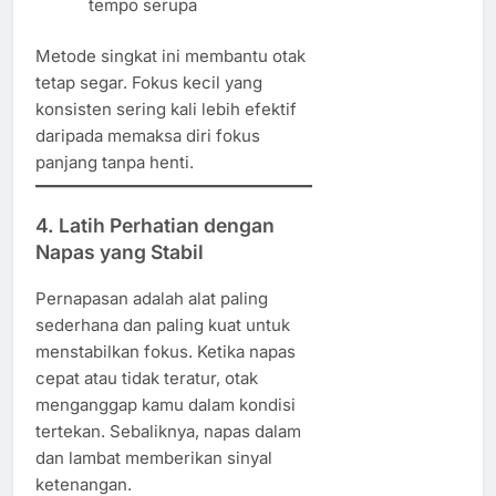
tempo serupa
Metode singkat ini membantu otak
tetap segar. Fokus kecil yang
konsisten sering kali lebih efektif
daripada memaksa diri fokus
panjang tanpa henti.
4. Latih Perhatian dengan
Napas yang Stabil
Pernapasan adalah alat paling
sederhana dan paling kuat untuk
menstabilkan fokus. Ketika napas
cepat atau tidak teratur, otak
menganggap kamu dalam kondisi
tertekan. Sebaliknya, napas dalam
dan lambat memberikan sinyal
ketenangan.