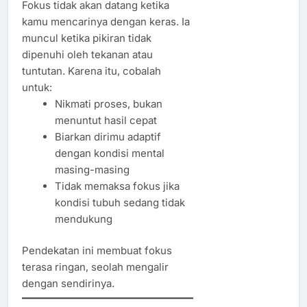
Fokus tidak akan datang ketika
kamu mencarinya dengan keras. Ia
muncul ketika pikiran tidak
dipenuhi oleh tekanan atau
tuntutan. Karena itu, cobalah
untuk:
Nikmati proses, bukan
menuntut hasil cepat
Biarkan dirimu adaptif
dengan kondisi mental
masing-masing
Tidak memaksa fokus jika
kondisi tubuh sedang tidak
mendukung
Pendekatan ini membuat fokus
terasa ringan, seolah mengalir
dengan sendirinya.