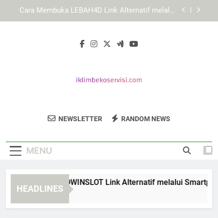
Skip
Cara Mengakses KAYA787 Alternatif melalui
to
Perangkat Android secara Aman dan Terarah
content
KAYA787 Login dengan Struktur Akses yang
Mudah Dipelajari
Cara Membuka EDWINSLOT Link Alternatif
melalui Smartphone secara Praktis dan Aman
Cara Membuka LEBAH4D Link Alternatif melalui
Smartphone secara Praktis dan Aman
Cara Mengakses KAYA787 Alternatif melalui
Perangkat Android secara Aman dan Terarah
Iklim Beko
Percayakan Perbaikan Peralatan Rumah
KAYA787 Login dengan Struktur Akses yang
NEWSLETTER
RANDOM NEWS
Servisi
Mudah Dipelajari
Anda Pada Iklim Beko Servisi.
MENU
ra Membuka EDWINSLOT Link Alternatif melalui Smartphone 
HEADLINES
Weeks Ago