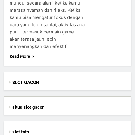
muncul secara alami ketika kamu
merasa nyaman dan rileks. Ketika
kamu bisa mengatur fokus dengan
cara yang lebih santai, aktivitas apa
pun—termasuk bermain game—
akan terasa jauh lebih
menyenangkan dan efektif.
Read More
SLOT GACOR
situs slot gacor
slot toto