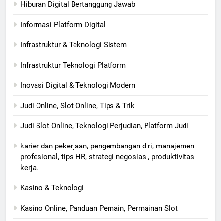
Hiburan Digital Bertanggung Jawab
Informasi Platform Digital
Infrastruktur & Teknologi Sistem
Infrastruktur Teknologi Platform
Inovasi Digital & Teknologi Modern
Judi Online, Slot Online, Tips & Trik
Judi Slot Online, Teknologi Perjudian, Platform Judi
karier dan pekerjaan, pengembangan diri, manajemen
profesional, tips HR, strategi negosiasi, produktivitas
kerja.
Kasino & Teknologi
Kasino Online, Panduan Pemain, Permainan Slot