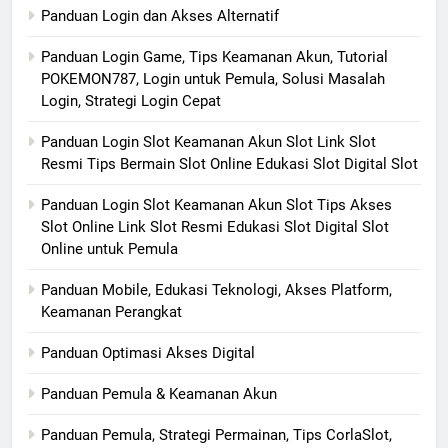
Panduan Login dan Akses Alternatif
Panduan Login Game, Tips Keamanan Akun, Tutorial
POKEMON787, Login untuk Pemula, Solusi Masalah
Login, Strategi Login Cepat
Panduan Login Slot Keamanan Akun Slot Link Slot
Resmi Tips Bermain Slot Online Edukasi Slot Digital Slot
Panduan Login Slot Keamanan Akun Slot Tips Akses
Slot Online Link Slot Resmi Edukasi Slot Digital Slot
Online untuk Pemula
Panduan Mobile, Edukasi Teknologi, Akses Platform,
Keamanan Perangkat
Panduan Optimasi Akses Digital
Panduan Pemula & Keamanan Akun
Panduan Pemula, Strategi Permainan, Tips CorlaSlot,