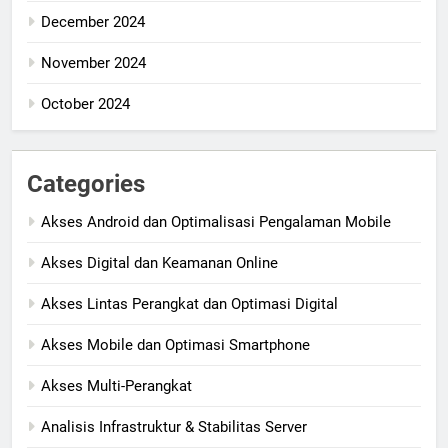
December 2024
November 2024
October 2024
Categories
Akses Android dan Optimalisasi Pengalaman Mobile
Akses Digital dan Keamanan Online
Akses Lintas Perangkat dan Optimasi Digital
Akses Mobile dan Optimasi Smartphone
Akses Multi-Perangkat
Analisis Infrastruktur & Stabilitas Server