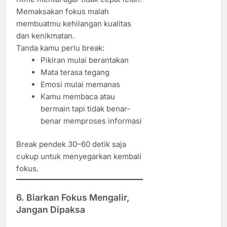
Memaksakan fokus malah
membuatmu kehilangan kualitas
dan kenikmatan.
Tanda kamu perlu break:
Pikiran mulai berantakan
Mata terasa tegang
Emosi mulai memanas
Kamu membaca atau
bermain tapi tidak benar-
benar memproses informasi
Break pendek 30–60 detik saja
cukup untuk menyegarkan kembali
fokus.
6. Biarkan Fokus Mengalir,
Jangan Dipaksa