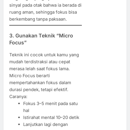
sinyal pada otak bahwa ia berada di
ruang aman, sehingga fokus bisa
berkembang tanpa paksaan.
3. Gunakan Teknik “Micro
Focus”
Teknik ini cocok untuk kamu yang
mudah terdistraksi atau cepat
merasa lelah saat fokus lama.
Micro Focus berarti
mempertahankan fokus dalam
durasi pendek, tetapi efektif.
Caranya:
Fokus 3–5 menit pada satu
hal
Istirahat mental 10–20 detik
Lanjutkan lagi dengan