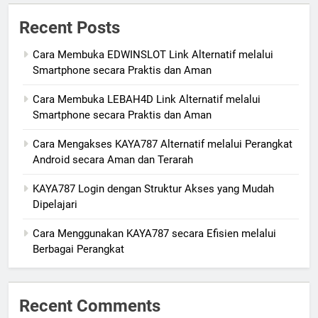
Recent Posts
Cara Membuka EDWINSLOT Link Alternatif melalui
Smartphone secara Praktis dan Aman
Cara Membuka LEBAH4D Link Alternatif melalui
Smartphone secara Praktis dan Aman
Cara Mengakses KAYA787 Alternatif melalui Perangkat
Android secara Aman dan Terarah
KAYA787 Login dengan Struktur Akses yang Mudah
Dipelajari
Cara Menggunakan KAYA787 secara Efisien melalui
Berbagai Perangkat
Recent Comments