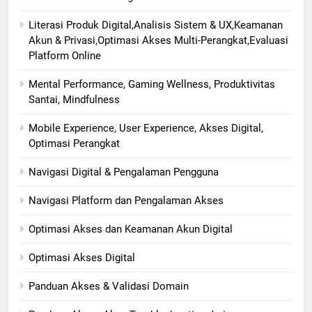
Literasi Produk Digital,Analisis Sistem & UX,Keamanan
Akun & Privasi,Optimasi Akses Multi-Perangkat,Evaluasi
Platform Online
Mental Performance, Gaming Wellness, Produktivitas
Santai, Mindfulness
Mobile Experience, User Experience, Akses Digital,
Optimasi Perangkat
Navigasi Digital & Pengalaman Pengguna
Navigasi Platform dan Pengalaman Akses
Optimasi Akses dan Keamanan Akun Digital
Optimasi Akses Digital
Panduan Akses & Validasi Domain