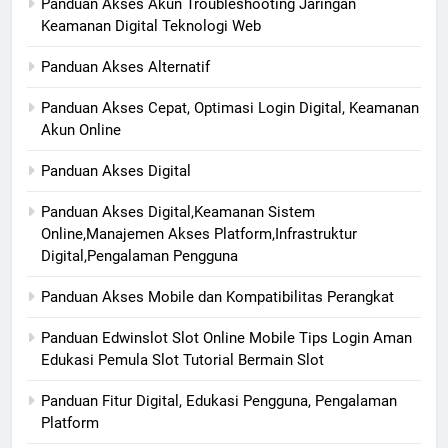
Panduan Akses Akun Troubleshooting Jaringan
Keamanan Digital Teknologi Web
Panduan Akses Alternatif
Panduan Akses Cepat, Optimasi Login Digital, Keamanan
Akun Online
Panduan Akses Digital
Panduan Akses Digital,Keamanan Sistem
Online,Manajemen Akses Platform,Infrastruktur
Digital,Pengalaman Pengguna
Panduan Akses Mobile dan Kompatibilitas Perangkat
Panduan Edwinslot Slot Online Mobile Tips Login Aman
Edukasi Pemula Slot Tutorial Bermain Slot
Panduan Fitur Digital, Edukasi Pengguna, Pengalaman
Platform