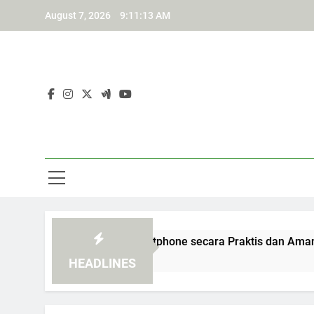
Skip
August 7, 2026
9:11:14 AM
to
content
Ikl
Percayaka
rnatif melalui Smartphone secara Praktis dan Aman
C
2
HEADLINES