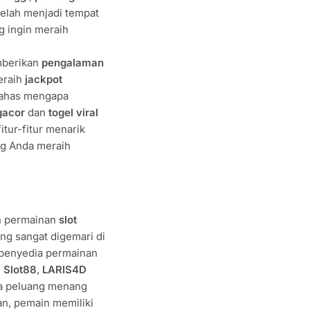
elah menjadi tempat
g ingin meraih
mberikan
pengalaman
eraih
jackpot
mbahas mengapa
gacor
dan
togel viral
tur-fitur menarik
ng Anda meraih
an permainan
slot
ang sangat digemari di
 penyedia permainan
n
Slot88
,
LARIS4D
ta peluang menang
n, pemain memiliki