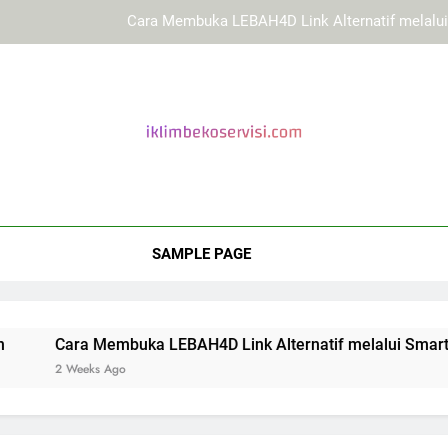
Cara Membuka LEBAH4D Link Alternatif melalu
Cara Mengakses KAYA787 Alternatif melalui Peran
KAYA787 Login dengan 
Cara Membuka EDWINSLOT Link Alternatif melalui
im Beko Servisi
Cara Membuka LEBAH4D Link Alternatif melalu
n Perbaikan Peralatan Rumah Anda Pada Iklim Beko Servisi.
Cara Mengakses KAYA787 Alternatif melalui Peran
SAMPLE PAGE
KAYA787 Login dengan 
ara Membuka LEBAH4D Link Alternatif melalui Smartphone se
 Weeks Ago