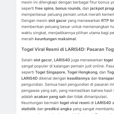
mesin ini dilengkapi dengan berbagai fitur bonus
seperti
free spins
,
bonus rounds
, dan
jackpot prog
memperbesar peluang pemain untuk meraih kemen
Dengan mesin
slot gacor
yang menawarkan
RTP ti
memberikan peluang besar untuk memenangkan ha
waktu singkat, menjadikannya pilihan utama bagi p
meraih
keuntungan maksimal
.
Togel Viral Resmi di LARIS4D: Pasaran Tog
Selain
slot gacor
,
LARIS4D
juga menawarkan
togel
sangat populer di kalangan pemain judi online. Pas
seperti
Togel Singapore
,
Togel Hongkong
, dan
Tog
LARIS4D
dikenal dengan
keadilannya
dan
transpar
pengundian. Semua hasil pengundian di pasaran ini
pengawas yang sah, yang memastikan bahwa hasil 
adalah
acakan yang sah
dan tidak dimanipulasi.
Keuntungan bermain
togel viral resmi
di
LARIS4D
a
statistik
dan
prediksi angka
yang sangat membantu