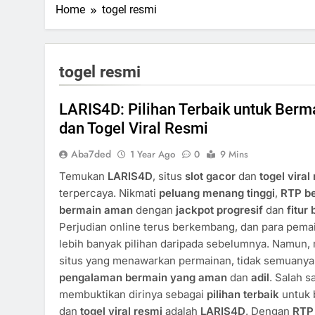
Home
togel resmi
togel resmi
LARIS4D: Pilihan Terbaik untuk Berm
dan Togel Viral Resmi
Aba7ded
1 Year Ago
0
9 Mins
Temukan
LARIS4D
, situs
slot gacor
dan
togel viral
terpercaya. Nikmati
peluang menang tinggi
,
RTP b
bermain aman
dengan
jackpot progresif
dan
fitur
Perjudian online terus berkembang, dan para pema
lebih banyak pilihan daripada sebelumnya. Namun,
situs yang menawarkan permainan, tidak semuany
pengalaman bermain yang aman
dan
adil
. Salah s
membuktikan dirinya sebagai
pilihan terbaik
untuk 
dan
togel viral resmi
adalah
LARIS4D
. Dengan
RTP 