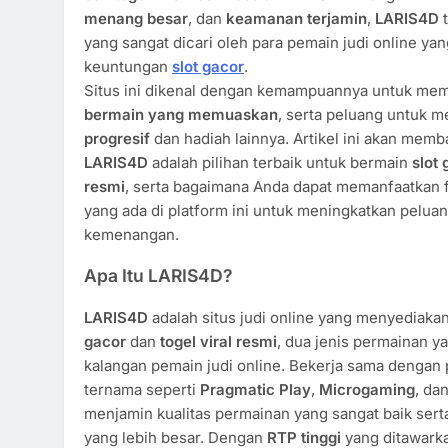
menang besar
, dan
keamanan terjamin
,
LARIS4D
t
yang sangat dicari oleh para pemain judi online yan
keuntungan
slot gacor
.
Situs ini dikenal dengan kemampuannya untuk me
bermain yang memuaskan
, serta peluang untuk m
progresif
dan hadiah lainnya. Artikel ini akan me
LARIS4D
adalah pilihan terbaik untuk bermain
slot 
resmi
, serta bagaimana Anda dapat memanfaatkan fi
yang ada di platform ini untuk meningkatkan pelua
kemenangan.
Apa Itu LARIS4D?
LARIS4D
adalah situs judi online yang menyediak
gacor
dan
togel viral resmi
, dua jenis permainan y
kalangan pemain judi online. Bekerja sama dengan
ternama seperti
Pragmatic Play
,
Microgaming
, da
menjamin kualitas permainan yang sangat baik ser
yang lebih besar. Dengan
RTP tinggi
yang ditawarka