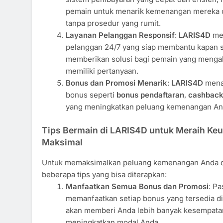
pemain untuk menarik kemenangan mereka d
tanpa prosedur yang rumit.
Layanan Pelanggan Responsif
:
LARIS4D
men
pelanggan 24/7 yang siap membantu kapan sa
memberikan solusi bagi pemain yang mengal
memiliki pertanyaan.
Bonus dan Promosi Menarik
:
LARIS4D
mena
bonus seperti
bonus pendaftaran
,
cashbac
yang meningkatkan peluang kemenangan An
Tips Bermain di LARIS4D untuk Meraih Ke
Maksimal
Untuk memaksimalkan peluang kemenangan Anda 
beberapa tips yang bisa diterapkan:
Manfaatkan Semua Bonus dan Promosi
: Pa
memanfaatkan setiap bonus yang tersedia d
akan memberi Anda lebih banyak kesempata
meningkatkan modal Anda.