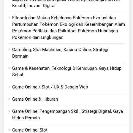
Kreatif, Inovasi Digital
Filosofi dan Makna Kehidupan Pokémon Evolusi dan
Pertumbuhan Pokémon Ekologi dan Keseimbangan Alam
Pokémon Perilaku dan Psikologi Pokémon Hubungan
Pokémon dan Lingkungan
Gambling, Slot Machines, Kasino Online, Strategi
Bermain
Game & Kesehatan, Teknologi & Kehidupan, Gaya Hidup
Sehat
Game Online / Slot / UX & Desain Web
Game Online & Hiburan
Game Online, Pengembangan Skill, Strategi Digital, Gaya
Hidup Pemain
Game Online, Slot