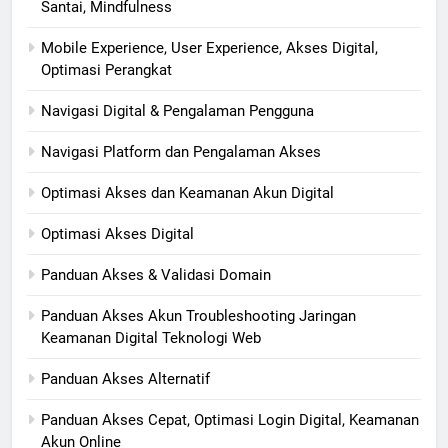
Santai, Mindfulness
Mobile Experience, User Experience, Akses Digital,
Optimasi Perangkat
Navigasi Digital & Pengalaman Pengguna
Navigasi Platform dan Pengalaman Akses
Optimasi Akses dan Keamanan Akun Digital
Optimasi Akses Digital
Panduan Akses & Validasi Domain
Panduan Akses Akun Troubleshooting Jaringan
Keamanan Digital Teknologi Web
Panduan Akses Alternatif
Panduan Akses Cepat, Optimasi Login Digital, Keamanan
Akun Online