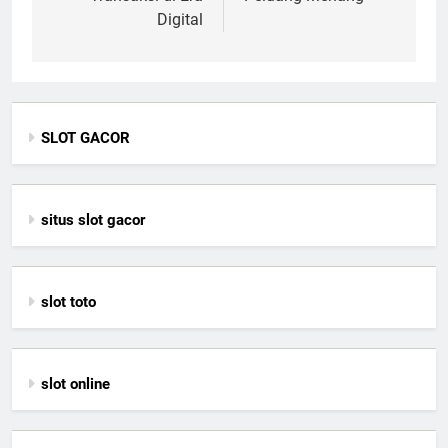
Digital
SLOT GACOR
situs slot gacor
slot toto
slot online