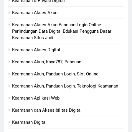
Keamanan & Privasi Digital
Keamanan Akses Akun
Keamanan Akses Akun Panduan Login Online
Perlindungan Data Digital Edukasi Pengguna Dasar
Keamanan Situs Judi
Keamanan Akses Digital
Keamanan Akun, Kaya787, Panduan
Keamanan Akun, Panduan Login, Slot Online
Keamanan Akun, Panduan Login, Teknologi Keamanan
Keamanan Aplikasi Web
Keamanan dan Aksesibilitas Digital
Keamanan Digital