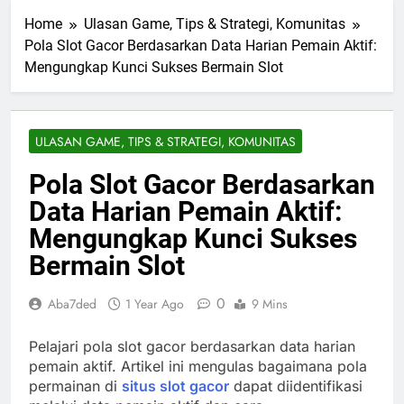
Home
Ulasan Game, Tips & Strategi, Komunitas
Pola Slot Gacor Berdasarkan Data Harian Pemain Aktif:
Mengungkap Kunci Sukses Bermain Slot
ULASAN GAME, TIPS & STRATEGI, KOMUNITAS
Pola Slot Gacor Berdasarkan
Data Harian Pemain Aktif:
Mengungkap Kunci Sukses
Bermain Slot
0
Aba7ded
1 Year Ago
9 Mins
Pelajari pola slot gacor berdasarkan data harian
pemain aktif. Artikel ini mengulas bagaimana pola
permainan di
situs slot gacor
dapat diidentifikasi