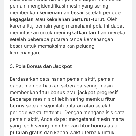
pemain mengidentifikasi mesin yang sering
memberikan
kemenangan besar
setelah periode
kegagalan
atau
kekalahan berturut-turut
. Oleh
karena itu, pemain yang memahami pola ini dapat
memutuskan untuk
meningkatkan taruhan
mereka
setelah beberapa putaran tanpa kemenangan
besar untuk memaksimalkan peluang
kemenangan.
3.
Pola Bonus dan Jackpot
Berdasarkan data harian pemain aktif, pemain
dapat memperhatikan seberapa sering mesin
memberikan
fitur bonus
atau
jackpot progresif
.
Beberapa mesin slot lebih sering memicu
fitur
bonus
setelah sejumlah putaran atau setelah
periode waktu tertentu. Dengan menganalisis data
pemain aktif, Anda dapat mengetahui mesin mana
yang lebih sering memberikan
fitur bonus
atau
putaran gratis
dan kapan waktu terbaik untuk