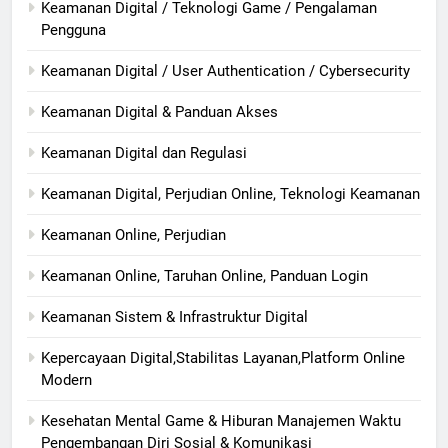
Keamanan Digital / Teknologi Game / Pengalaman
Pengguna
Keamanan Digital / User Authentication / Cybersecurity
Keamanan Digital & Panduan Akses
Keamanan Digital dan Regulasi
Keamanan Digital, Perjudian Online, Teknologi Keamanan
Keamanan Online, Perjudian
Keamanan Online, Taruhan Online, Panduan Login
Keamanan Sistem & Infrastruktur Digital
Kepercayaan Digital,Stabilitas Layanan,Platform Online
Modern
Kesehatan Mental Game & Hiburan Manajemen Waktu
Pengembangan Diri Sosial & Komunikasi