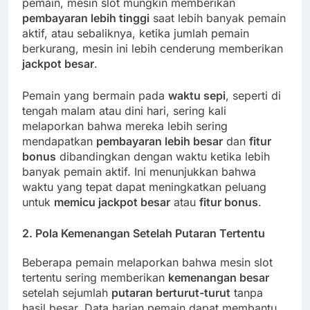
pemain, mesin slot mungkin memberikan
pembayaran lebih tinggi
saat lebih banyak pemain
aktif, atau sebaliknya, ketika jumlah pemain
berkurang, mesin ini lebih cenderung memberikan
jackpot besar
.
Pemain yang bermain pada
waktu sepi
, seperti di
tengah malam atau dini hari, sering kali
melaporkan bahwa mereka lebih sering
mendapatkan
pembayaran lebih besar
dan
fitur
bonus
dibandingkan dengan waktu ketika lebih
banyak pemain aktif. Ini menunjukkan bahwa
waktu yang tepat dapat meningkatkan peluang
untuk
memicu jackpot besar
atau
fitur bonus
.
2.
Pola Kemenangan Setelah Putaran Tertentu
Beberapa pemain melaporkan bahwa mesin slot
tertentu sering memberikan
kemenangan besar
setelah sejumlah
putaran berturut-turut
tanpa
hasil besar. Data harian pemain dapat membantu