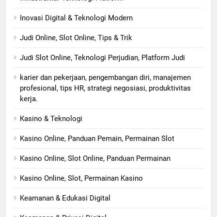
Inovasi Digital & Teknologi Modern
Judi Online, Slot Online, Tips & Trik
Judi Slot Online, Teknologi Perjudian, Platform Judi
karier dan pekerjaan, pengembangan diri, manajemen
profesional, tips HR, strategi negosiasi, produktivitas
kerja.
Kasino & Teknologi
Kasino Online, Panduan Pemain, Permainan Slot
Kasino Online, Slot Online, Panduan Permainan
Kasino Online, Slot, Permainan Kasino
Keamanan & Edukasi Digital