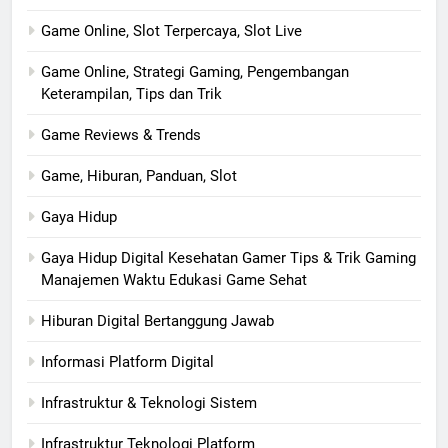
Game Online, Slot Terpercaya, Slot Live
Game Online, Strategi Gaming, Pengembangan
Keterampilan, Tips dan Trik
Game Reviews & Trends
Game, Hiburan, Panduan, Slot
Gaya Hidup
Gaya Hidup Digital Kesehatan Gamer Tips & Trik Gaming
Manajemen Waktu Edukasi Game Sehat
Hiburan Digital Bertanggung Jawab
Informasi Platform Digital
Infrastruktur & Teknologi Sistem
Infrastruktur Teknologi Platform