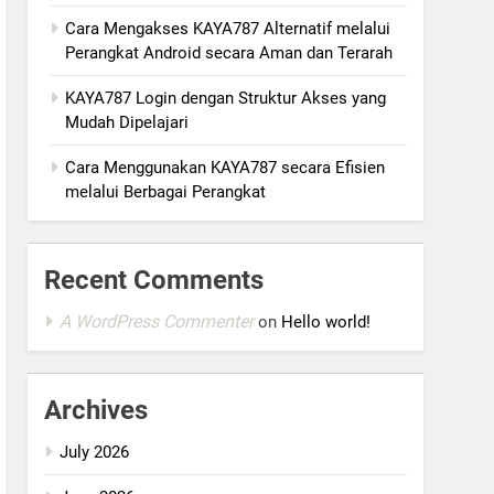
Cara Mengakses KAYA787 Alternatif melalui
Perangkat Android secara Aman dan Terarah
KAYA787 Login dengan Struktur Akses yang
Mudah Dipelajari
Cara Menggunakan KAYA787 secara Efisien
melalui Berbagai Perangkat
Recent Comments
A WordPress Commenter
on
Hello world!
Archives
July 2026