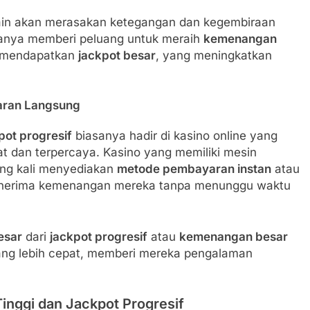
ain akan merasakan ketegangan dan kegembiraan
k hanya memberi peluang untuk meraih
kemenangan
k mendapatkan
jackpot besar
, yang meningkatkan
aran Langsung
pot progresif
biasanya hadir di kasino online yang
dan terpercaya. Kasino yang memiliki mesin
ing kali menyediakan
metode pembayaran instan
atau
enerima kemenangan mereka tanpa menunggu waktu
esar
dari
jackpot progresif
atau
kemenangan besar
yang lebih cepat, memberi mereka pengalaman
inggi dan Jackpot Progresif