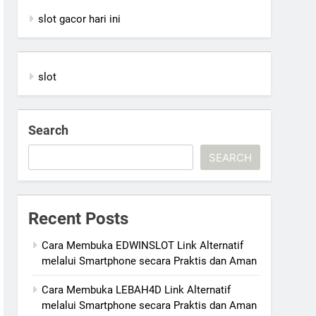
slot gacor hari ini
slot
Search
SEARCH
Recent Posts
Cara Membuka EDWINSLOT Link Alternatif
melalui Smartphone secara Praktis dan Aman
Cara Membuka LEBAH4D Link Alternatif
melalui Smartphone secara Praktis dan Aman