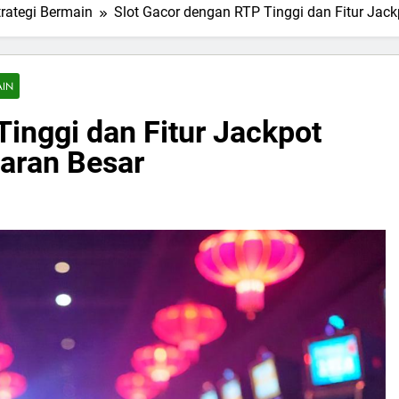
trategi Bermain
Slot Gacor dengan RTP Tinggi dan Fitur Jac
AIN
inggi dan Fitur Jackpot
aran Besar