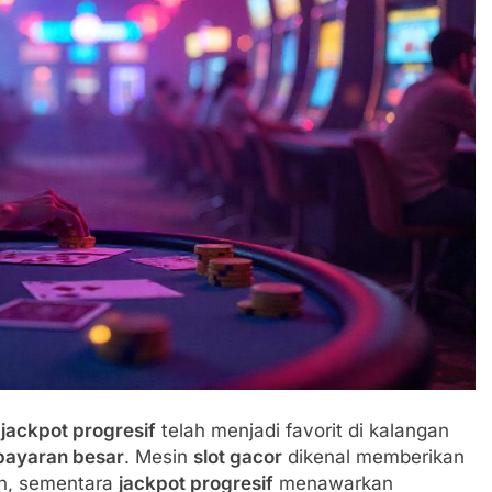
r jackpot progresif
telah menjadi favorit di kalangan
ayaran besar
. Mesin
slot gacor
dikenal memberikan
n, sementara
jackpot progresif
menawarkan