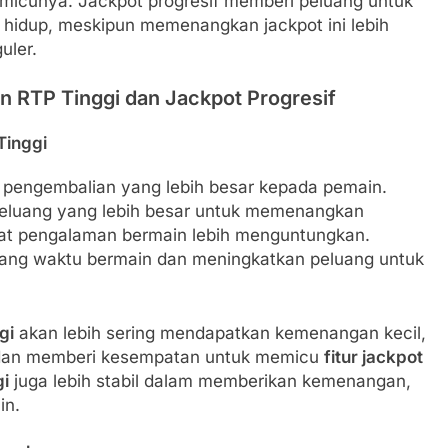
micunya. Jackpot progresif memberi peluang untuk
idup, meskipun memenangkan jackpot ini lebih
uler.
n RTP Tinggi dan Jackpot Progresif
Tinggi
pengembalian yang lebih besar kepada pemain.
luang yang lebih besar untuk memenangkan
at pengalaman bermain lebih menguntungkan.
ang waktu bermain dan meningkatkan peluang untuk
gi
akan lebih sering mendapatkan kemenangan kecil,
dan memberi kesempatan untuk memicu
fitur jackpot
gi
juga lebih stabil dalam memberikan kemenangan,
in.