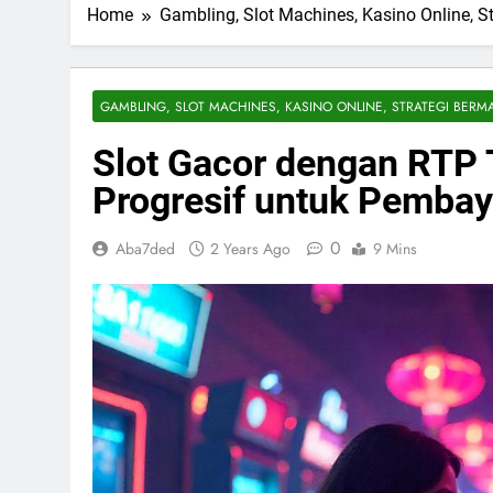
Home
Gambling, Slot Machines, Kasino Online, S
GAMBLING, SLOT MACHINES, KASINO ONLINE, STRATEGI BERM
Slot Gacor dengan RTP T
Progresif untuk Pembay
0
Aba7ded
2 Years Ago
9 Mins