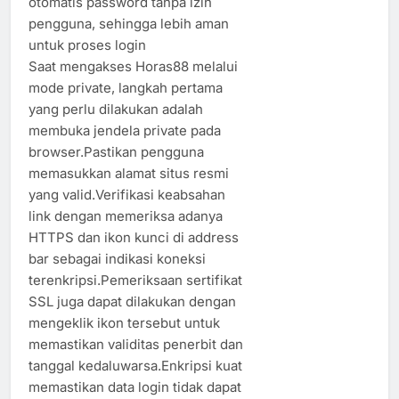
otomatis password tanpa izin
pengguna, sehingga lebih aman
untuk proses login
Saat mengakses Horas88 melalui
mode private, langkah pertama
yang perlu dilakukan adalah
membuka jendela private pada
browser.Pastikan pengguna
memasukkan alamat situs resmi
yang valid.Verifikasi keabsahan
link dengan memeriksa adanya
HTTPS dan ikon kunci di address
bar sebagai indikasi koneksi
terenkripsi.Pemeriksaan sertifikat
SSL juga dapat dilakukan dengan
mengeklik ikon tersebut untuk
memastikan validitas penerbit dan
tanggal kedaluwarsa.Enkripsi kuat
memastikan data login tidak dapat