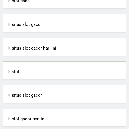
slot dana
situs slot gacor
situs slot gacor hari ini
slot
situs slot gacor
slot gacor hari ini