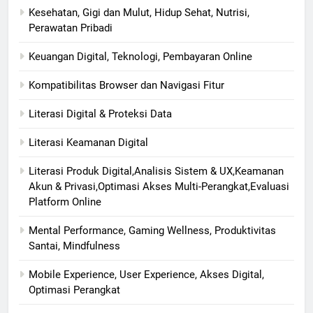
Kesehatan, Gigi dan Mulut, Hidup Sehat, Nutrisi,
Perawatan Pribadi
Keuangan Digital, Teknologi, Pembayaran Online
Kompatibilitas Browser dan Navigasi Fitur
Literasi Digital & Proteksi Data
Literasi Keamanan Digital
Literasi Produk Digital,Analisis Sistem & UX,Keamanan
Akun & Privasi,Optimasi Akses Multi-Perangkat,Evaluasi
Platform Online
Mental Performance, Gaming Wellness, Produktivitas
Santai, Mindfulness
Mobile Experience, User Experience, Akses Digital,
Optimasi Perangkat