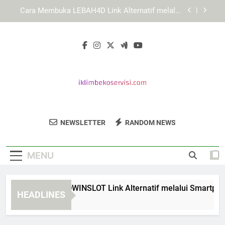
Skip
Cara Mengakses KAYA787 Alternatif melalui
to
Perangkat Android secara Aman dan Terarah
content
KAYA787 Login dengan Struktur Akses yang
Mudah Dipelajari
Cara Membuka EDWINSLOT Link Alternatif
melalui Smartphone secara Praktis dan Aman
Cara Membuka LEBAH4D Link Alternatif melalui
Smartphone secara Praktis dan Aman
Cara Mengakses KAYA787 Alternatif melalui
Perangkat Android secara Aman dan Terarah
Iklim Beko
Percayakan Perbaikan Peralatan Rumah
KAYA787 Login dengan Struktur Akses yang
NEWSLETTER
RANDOM NEWS
Servisi
Mudah Dipelajari
Anda Pada Iklim Beko Servisi.
MENU
ra Membuka EDWINSLOT Link Alternatif melalui Smartphone s
HEADLINES
eeks Ago