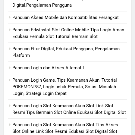
Digital,Pengalaman Pengguna
Panduan Akses Mobile dan Kompatibilitas Perangkat
Panduan Edwinslot Slot Online Mobile Tips Login Aman
Edukasi Pemula Slot Tutorial Bermain Slot
Panduan Fitur Digital, Edukasi Pengguna, Pengalaman
Platform
Panduan Login dan Akses Alternatif
Panduan Login Game, Tips Keamanan Akun, Tutorial
POKEMON787, Login untuk Pemula, Solusi Masalah
Login, Strategi Login Cepat
Panduan Login Slot Keamanan Akun Slot Link Slot
Resmi Tips Bermain Slot Online Edukasi Slot Digital Slot
Panduan Login Slot Keamanan Akun Slot Tips Akses
Slot Online Link Slot Resmi Edukasi Slot Digital Slot