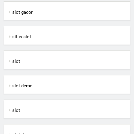
slot gacor
situs slot
slot
slot demo
slot