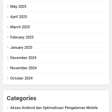
May 2025
April 2025
March 2025
February 2025
January 2025
December 2024
November 2024
October 2024
Categories
Akses Android dan Optimalisasi Pengalaman Mobile