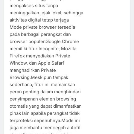
mengakses situs tanpa
meninggalkan jejak lokal, sehingga
aktivitas digital tetap terjaga
Mode private browser tersedia
pada berbagai perangkat dan
browser populer.Google Chrome
memiliki fitur Incognito, Mozilla
Firefox menyediakan Private
Window, dan Apple Safari
menghadirkan Private
Browsing.Meskipun tampak
sederhana, fitur ini memainkan
peran penting dalam menghindari
penyimpanan elemen browsing
otomatis yang dapat dimanfaatkan
pihak lain apabila perangkat tidak
terproteksi sepenuhnya.Mode ini
juga membantu mencegah autofill