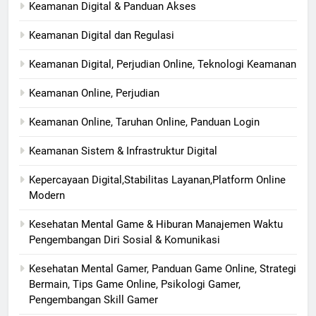
Keamanan Digital & Panduan Akses
Keamanan Digital dan Regulasi
Keamanan Digital, Perjudian Online, Teknologi Keamanan
Keamanan Online, Perjudian
Keamanan Online, Taruhan Online, Panduan Login
Keamanan Sistem & Infrastruktur Digital
Kepercayaan Digital,Stabilitas Layanan,Platform Online
Modern
Kesehatan Mental Game & Hiburan Manajemen Waktu
Pengembangan Diri Sosial & Komunikasi
Kesehatan Mental Gamer, Panduan Game Online, Strategi
Bermain, Tips Game Online, Psikologi Gamer,
Pengembangan Skill Gamer