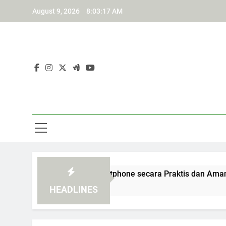
Skip
August 9, 2026
8:03:18 AM
to
content
Ikl
Percayaka
lalui Smartphone secara Praktis dan Aman
Cara Membu
2 Weeks Ago
HEADLINES