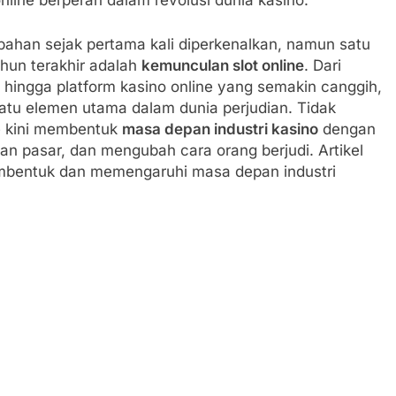
nline berperan dalam revolusi dunia kasino.
bahan sejak pertama kali diperkenalkan, namun satu
hun terakhir adalah
kemunculan slot online
. Dari
at hingga platform kasino online yang semakin canggih,
satu elemen utama dalam dunia perjudian. Tidak
ne kini membentuk
masa depan industri kasino
dengan
 pasar, dan mengubah cara orang berjudi. Artikel
embentuk dan memengaruhi masa depan industri