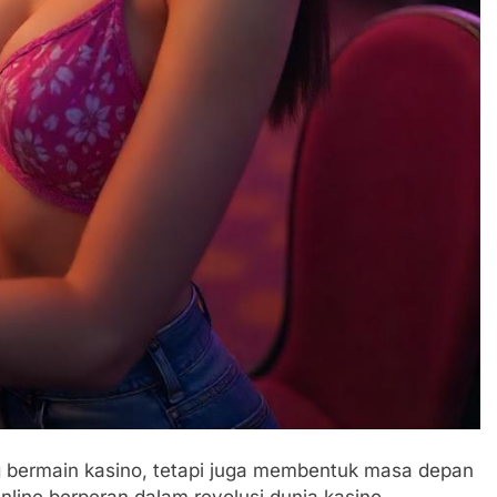
g bermain kasino, tetapi juga membentuk masa depan