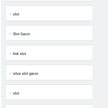
slot
Slot Gacor
link slot
situs slot gacor
slot