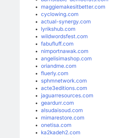
maggiemakesitbetter.com
cyclowing.com
actual-synergy.com
lyrikshub.com
wildwordsfest.com
fabufluff.com
nimportnawak.com
angelisimashop.com
oriandme.com
fluerly.com
sphmnetwork.com
acte3editions.com
jaguarresources.com
geardurr.com
alsudaisoud.com
mimarestore.com
onetisa.com
ka2kadeh2.com