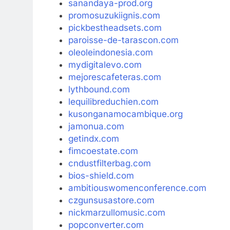
sanandaya-prod.org
promosuzukiignis.com
pickbestheadsets.com
paroisse-de-tarascon.com
oleoleindonesia.com
mydigitalevo.com
mejorescafeteras.com
lythbound.com
lequilibreduchien.com
kusonganamocambique.org
jamonua.com
getindx.com
fimcoestate.com
cndustfilterbag.com
bios-shield.com
ambitiouswomenconference.com
czgunsusastore.com
nickmarzullomusic.com
popconverter.com