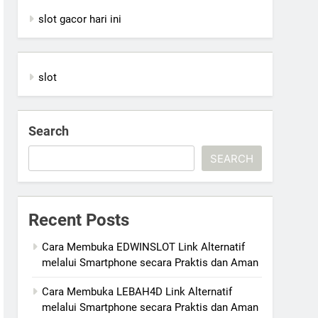
slot gacor hari ini
slot
Search
SEARCH
Recent Posts
Cara Membuka EDWINSLOT Link Alternatif
melalui Smartphone secara Praktis dan Aman
Cara Membuka LEBAH4D Link Alternatif
melalui Smartphone secara Praktis dan Aman