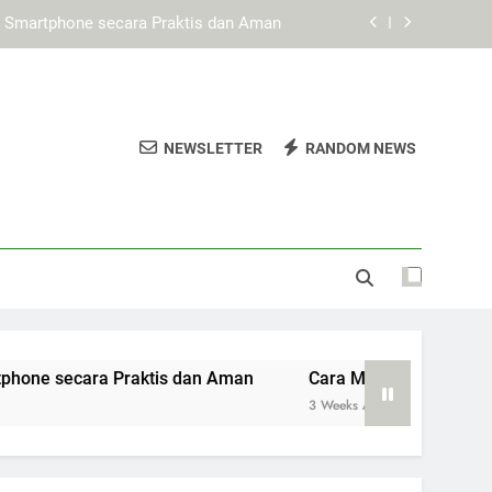
i Smartphone secara Praktis dan Aman
gkat Android secara Aman dan Terarah
Struktur Akses yang Mudah Dipelajari
NEWSLETTER
RANDOM NEWS
 Smartphone secara Praktis dan Aman
i Smartphone secara Praktis dan Aman
gkat Android secara Aman dan Terarah
Struktur Akses yang Mudah Dipelajari
tis dan Aman
Cara Mengakses KAYA787 Alternatif mela
3 Weeks Ago