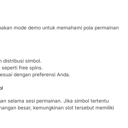
nakan mode demo untuk memahami pola permainan
distribusi simbol.
seperti free spins.
sesuai dengan preferensi Anda.
ol
n selama sesi permainan. Jika simbol tertentu
nangan besar, kemungkinan slot tersebut memiliki