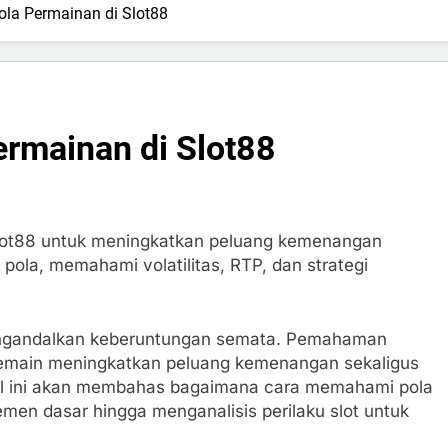
la Permainan di Slot88
rmainan di Slot88
Slot88 untuk meningkatkan peluang kemenangan
 pola, memahami volatilitas, RTP, dan strategi
ngandalkan keberuntungan semata. Pemahaman
emain meningkatkan peluang kemenangan sekaligus
el ini akan membahas bagaimana cara memahami pola
emen dasar hingga menganalisis perilaku slot untuk