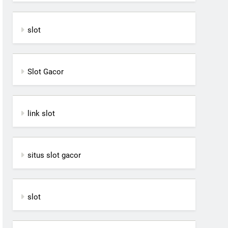
slot
Slot Gacor
link slot
situs slot gacor
slot