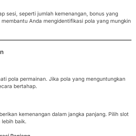
ap sesi, seperti jumlah kemenangan, bonus yang
at membantu Anda mengidentifikasi pola yang mungkin
an
ati pola permainan. Jika pola yang menguntungkan
ecara bertahap.
berikan kemenangan dalam jangka panjang. Pilih slot
lebih baik.
urasi Panjang