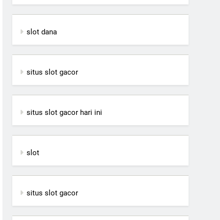
slot dana
situs slot gacor
situs slot gacor hari ini
slot
situs slot gacor