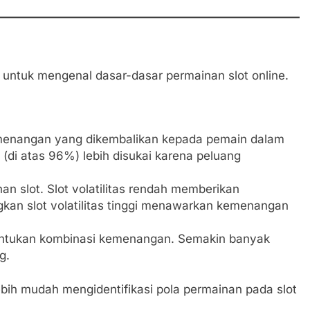
untuk mengenal dasar-dasar permainan slot online.
enangan yang dikembalikan kepada pemain dalam
 (di atas 96%) lebih disukai karena peluang
an slot. Slot volatilitas rendah memberikan
gkan slot volatilitas tinggi menawarkan kemenangan
tukan kombinasi kemenangan. Semakin banyak
g.
ih mudah mengidentifikasi pola permainan pada slot