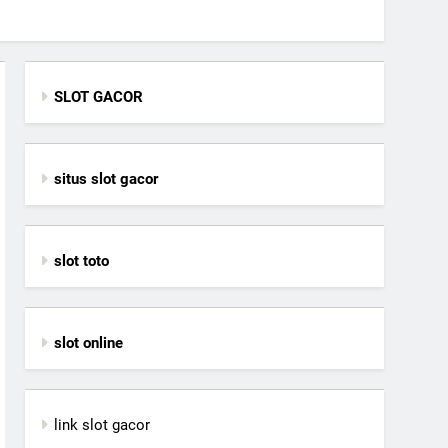
SLOT GACOR
situs slot gacor
slot toto
slot online
link slot gacor