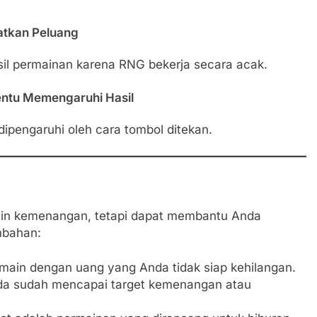
atkan Peluang
il permainan karena RNG bekerja secara acak.
entu Memengaruhi Hasil
dipengaruhi oleh cara tombol ditekan.
min kemenangan, tetapi dapat membantu Anda
ambahan:
ain dengan uang yang Anda tidak siap kehilangan.
da sudah mencapai target kemenangan atau