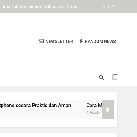
i Smartphone secara Praktis dan Aman
gkat Android secara Aman dan Terarah
Struktur Akses yang Mudah Dipelajari
NEWSLETTER
RANDOM NEWS
 Smartphone secara Praktis dan Aman
i Smartphone secara Praktis dan Aman
gkat Android secara Aman dan Terarah
Struktur Akses yang Mudah Dipelajari
a Praktis dan Aman
Cara Mengakses KAYA787 Alternatif
3 Weeks Ago