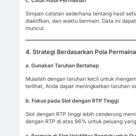
c. Catat Hasil Permainan
Simpan catatan sederhana tentang hasil seti
diaktifkan, dan waktu bermain. Data ini dap
muncul.
4. Strategi Berdasarkan Pola Permain
a. Gunakan Taruhan Bertahap
Mulailah dengan taruhan kecil untuk mengam
terlihat, Anda dapat meningkatkan taruhan s
b. Fokus pada Slot dengan RTP Tinggi
Slot dengan RTP tinggi lebih cenderung mem
dengan RTP di atas 96% untuk peluang yang 
c. Bermain di Slot Volatilitas Rendah untuk D