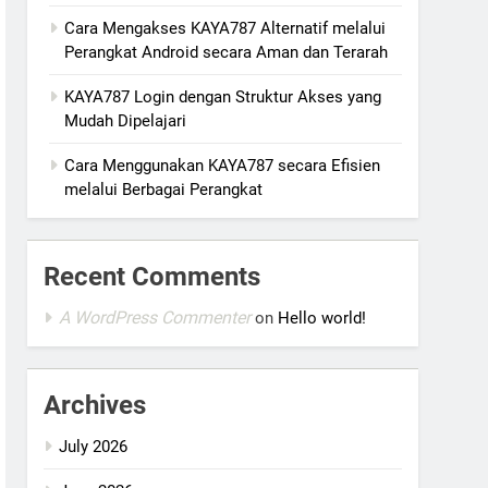
Cara Mengakses KAYA787 Alternatif melalui
Perangkat Android secara Aman dan Terarah
KAYA787 Login dengan Struktur Akses yang
Mudah Dipelajari
Cara Menggunakan KAYA787 secara Efisien
melalui Berbagai Perangkat
Recent Comments
A WordPress Commenter
on
Hello world!
Archives
July 2026