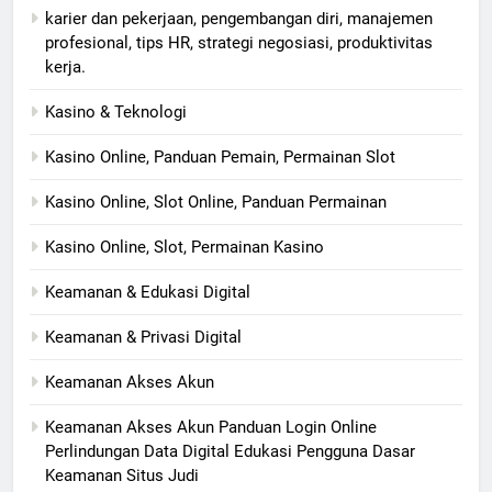
karier dan pekerjaan, pengembangan diri, manajemen
profesional, tips HR, strategi negosiasi, produktivitas
kerja.
Kasino & Teknologi
Kasino Online, Panduan Pemain, Permainan Slot
Kasino Online, Slot Online, Panduan Permainan
Kasino Online, Slot, Permainan Kasino
Keamanan & Edukasi Digital
Keamanan & Privasi Digital
Keamanan Akses Akun
Keamanan Akses Akun Panduan Login Online
Perlindungan Data Digital Edukasi Pengguna Dasar
Keamanan Situs Judi