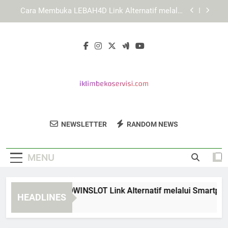
Skip
Cara Mengakses KAYA787 Alternatif melalui
to
Perangkat Android secara Aman dan Terarah
content
KAYA787 Login dengan Struktur Akses yang
Mudah Dipelajari
Cara Membuka EDWINSLOT Link Alternatif
melalui Smartphone secara Praktis dan Aman
Cara Membuka LEBAH4D Link Alternatif melalui
Smartphone secara Praktis dan Aman
Cara Mengakses KAYA787 Alternatif melalui
Perangkat Android secara Aman dan Terarah
Iklim Beko
Percayakan Perbaikan Peralatan Rumah
KAYA787 Login dengan Struktur Akses yang
NEWSLETTER
RANDOM NEWS
Servisi
Mudah Dipelajari
Anda Pada Iklim Beko Servisi.
MENU
ra Membuka EDWINSLOT Link Alternatif melalui Smartphone 
HEADLINES
Weeks Ago