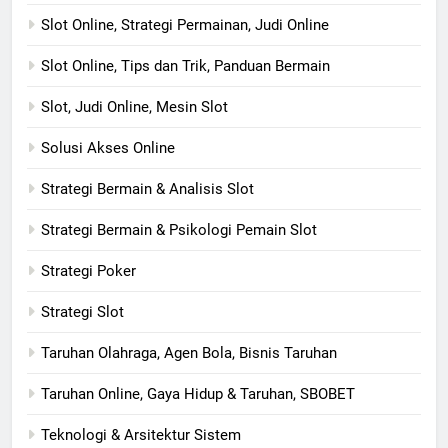
Slot Online, Strategi Permainan, Judi Online
Slot Online, Tips dan Trik, Panduan Bermain
Slot, Judi Online, Mesin Slot
Solusi Akses Online
Strategi Bermain & Analisis Slot
Strategi Bermain & Psikologi Pemain Slot
Strategi Poker
Strategi Slot
Taruhan Olahraga, Agen Bola, Bisnis Taruhan
Taruhan Online, Gaya Hidup & Taruhan, SBOBET
Teknologi & Arsitektur Sistem