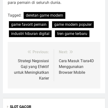
para pemain di seluruh dunia.
Tagged:
deretan game modern
game favorit pemain
game modern populer
industri hiburan digital
tren game terbaru
Previous:
Next:
Post
navigation
Strategi Negosiasi
Cara Masuk Tiara4D
Gaji yang Efektif
Menggunakan
untuk Meningkatkan
Browser Mobile
Karier
SLOT GACOR