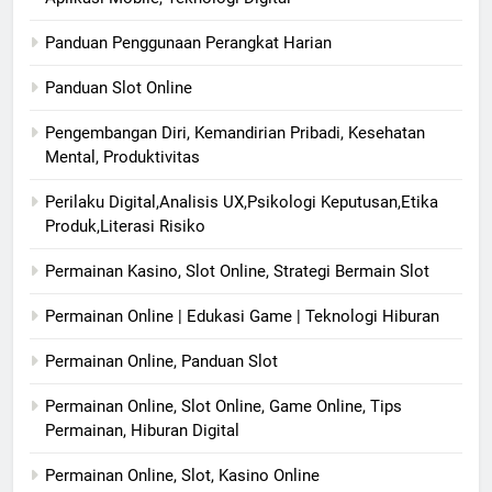
Panduan Penggunaan Perangkat Harian
Panduan Slot Online
Pengembangan Diri, Kemandirian Pribadi, Kesehatan
Mental, Produktivitas
Perilaku Digital,Analisis UX,Psikologi Keputusan,Etika
Produk,Literasi Risiko
Permainan Kasino, Slot Online, Strategi Bermain Slot
Permainan Online | Edukasi Game | Teknologi Hiburan
Permainan Online, Panduan Slot
Permainan Online, Slot Online, Game Online, Tips
Permainan, Hiburan Digital
Permainan Online, Slot, Kasino Online