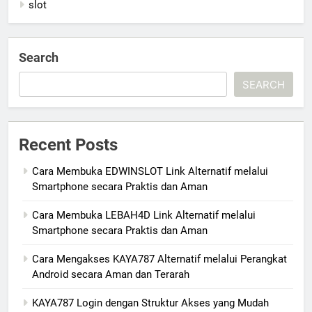
slot
Search
SEARCH
Recent Posts
Cara Membuka EDWINSLOT Link Alternatif melalui
Smartphone secara Praktis dan Aman
Cara Membuka LEBAH4D Link Alternatif melalui
Smartphone secara Praktis dan Aman
Cara Mengakses KAYA787 Alternatif melalui Perangkat
Android secara Aman dan Terarah
KAYA787 Login dengan Struktur Akses yang Mudah