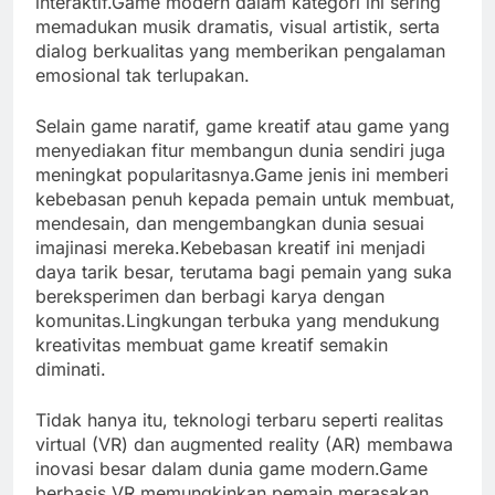
interaktif.Game modern dalam kategori ini sering
memadukan musik dramatis, visual artistik, serta
dialog berkualitas yang memberikan pengalaman
emosional tak terlupakan.
Selain game naratif, game kreatif atau game yang
menyediakan fitur membangun dunia sendiri juga
meningkat popularitasnya.Game jenis ini memberi
kebebasan penuh kepada pemain untuk membuat,
mendesain, dan mengembangkan dunia sesuai
imajinasi mereka.Kebebasan kreatif ini menjadi
daya tarik besar, terutama bagi pemain yang suka
bereksperimen dan berbagi karya dengan
komunitas.Lingkungan terbuka yang mendukung
kreativitas membuat game kreatif semakin
diminati.
Tidak hanya itu, teknologi terbaru seperti realitas
virtual (VR) dan augmented reality (AR) membawa
inovasi besar dalam dunia game modern.Game
berbasis VR memungkinkan pemain merasakan