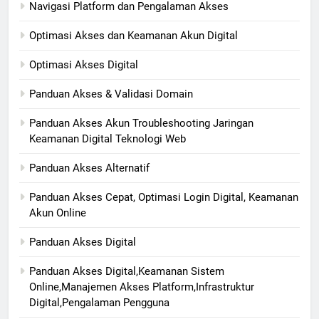
Navigasi Platform dan Pengalaman Akses
Optimasi Akses dan Keamanan Akun Digital
Optimasi Akses Digital
Panduan Akses & Validasi Domain
Panduan Akses Akun Troubleshooting Jaringan
Keamanan Digital Teknologi Web
Panduan Akses Alternatif
Panduan Akses Cepat, Optimasi Login Digital, Keamanan
Akun Online
Panduan Akses Digital
Panduan Akses Digital,Keamanan Sistem
Online,Manajemen Akses Platform,Infrastruktur
Digital,Pengalaman Pengguna