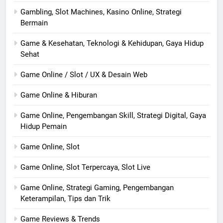
Gambling, Slot Machines, Kasino Online, Strategi
Bermain
Game & Kesehatan, Teknologi & Kehidupan, Gaya Hidup
Sehat
Game Online / Slot / UX & Desain Web
Game Online & Hiburan
Game Online, Pengembangan Skill, Strategi Digital, Gaya
Hidup Pemain
Game Online, Slot
Game Online, Slot Terpercaya, Slot Live
Game Online, Strategi Gaming, Pengembangan
Keterampilan, Tips dan Trik
Game Reviews & Trends