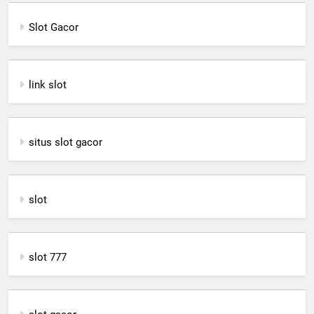
Slot Gacor
link slot
situs slot gacor
slot
slot 777