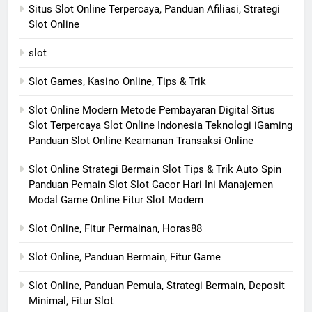
Situs Slot Online Terpercaya, Panduan Afiliasi, Strategi
Slot Online
slot
Slot Games, Kasino Online, Tips & Trik
Slot Online Modern Metode Pembayaran Digital Situs
Slot Terpercaya Slot Online Indonesia Teknologi iGaming
Panduan Slot Online Keamanan Transaksi Online
Slot Online Strategi Bermain Slot Tips & Trik Auto Spin
Panduan Pemain Slot Slot Gacor Hari Ini Manajemen
Modal Game Online Fitur Slot Modern
Slot Online, Fitur Permainan, Horas88
Slot Online, Panduan Bermain, Fitur Game
Slot Online, Panduan Pemula, Strategi Bermain, Deposit
Minimal, Fitur Slot