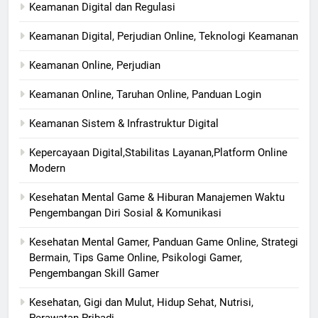
Keamanan Digital dan Regulasi
Keamanan Digital, Perjudian Online, Teknologi Keamanan
Keamanan Online, Perjudian
Keamanan Online, Taruhan Online, Panduan Login
Keamanan Sistem & Infrastruktur Digital
Kepercayaan Digital,Stabilitas Layanan,Platform Online
Modern
Kesehatan Mental Game & Hiburan Manajemen Waktu
Pengembangan Diri Sosial & Komunikasi
Kesehatan Mental Gamer, Panduan Game Online, Strategi
Bermain, Tips Game Online, Psikologi Gamer,
Pengembangan Skill Gamer
Kesehatan, Gigi dan Mulut, Hidup Sehat, Nutrisi,