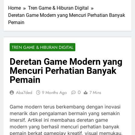
Home
Tren Game & Hiburan Digital
Deretan Game Modern yang Mencuri Perhatian Banyak
Pemain
TREN GAME & HIBURAN DIGITAL
Deretan Game Modern yang
Mencuri Perhatian Banyak
Pemain
0
Aba7ded
9 Months Ago
7 Mins
Game modern terus berkembang dengan inovasi
menarik dan pengalaman bermain yang semakin
imersif. Artikel ini membahas deretan game
modern yang berhasil mencuri perhatian banyak
pemain berkat gameplay kreatif, visual memukau,