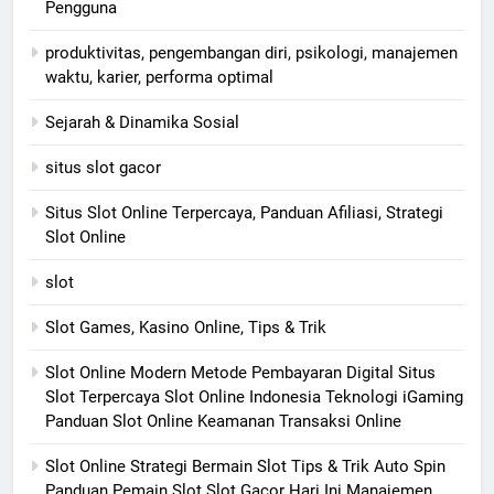
Pengguna
produktivitas, pengembangan diri, psikologi, manajemen
waktu, karier, performa optimal
Sejarah & Dinamika Sosial
situs slot gacor
Situs Slot Online Terpercaya, Panduan Afiliasi, Strategi
Slot Online
slot
Slot Games, Kasino Online, Tips & Trik
Slot Online Modern Metode Pembayaran Digital Situs
Slot Terpercaya Slot Online Indonesia Teknologi iGaming
Panduan Slot Online Keamanan Transaksi Online
Slot Online Strategi Bermain Slot Tips & Trik Auto Spin
Panduan Pemain Slot Slot Gacor Hari Ini Manajemen