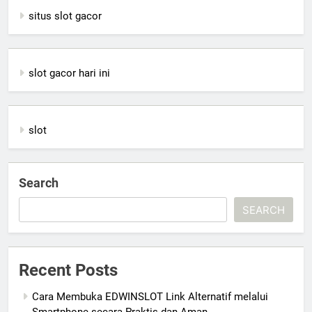
situs slot gacor
slot gacor hari ini
slot
Search
SEARCH
Recent Posts
Cara Membuka EDWINSLOT Link Alternatif melalui