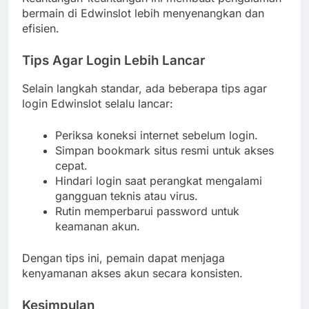
bermain di Edwinslot lebih menyenangkan dan
efisien.
Tips Agar Login Lebih Lancar
Selain langkah standar, ada beberapa tips agar
login Edwinslot selalu lancar:
Periksa koneksi internet sebelum login.
Simpan bookmark situs resmi untuk akses
cepat.
Hindari login saat perangkat mengalami
gangguan teknis atau virus.
Rutin memperbarui password untuk
keamanan akun.
Dengan tips ini, pemain dapat menjaga
kenyamanan akses akun secara konsisten.
Kesimpulan