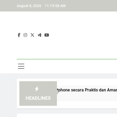
Skip
August 8, 2026
11:19:59 AM
to
content
Ikl
Percayaka
tif melalui Smartphone secara Praktis dan Aman
Cara
2 Wee
HEADLINES