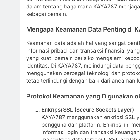
dalam tentang bagaimana KAYA787 menjaga 
sebagai pemain.
Mengapa Keamanan Data Penting di 
Keamanan data adalah hal yang sangat penti
informasi pribadi dan transaksi finansial y
yang kuat, pemain berisiko mengalami keboco
identitas. Di KAYA787, melindungi data pengg
menggunakan berbagai teknologi dan protoko
tetap terlindungi dengan baik dari ancaman lu
Protokol Keamanan yang Digunakan o
Enkripsi SSL (Secure Sockets Layer)
KAYA787 menggunakan enkripsi SSL ya
pengguna dan platform. Enkripsi ini 
informasi login dan transaksi keuang
mengakses data tersebut. SSL adalah s