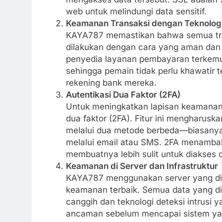
web untuk melindungi data sensitif.
Keamanan Transaksi dengan Teknologi
KAYA787 memastikan bahwa semua trans
dilakukan dengan cara yang aman dan 
penyedia layanan pembayaran terkemu
sehingga pemain tidak perlu khawatir t
rekening bank mereka.
Autentikasi Dua Faktor (2FA)
Untuk meningkatkan lapisan keamana
dua faktor (2FA). Fitur ini mengharusk
melalui dua metode berbeda—biasanya, 
melalui email atau SMS. 2FA menambah
membuatnya lebih sulit untuk diakses 
Keamanan di Server dan Infrastruktur
KAYA787 menggunakan server yang dil
keamanan terbaik. Semua data yang dis
canggih dan teknologi deteksi intrus
ancaman sebelum mencapai sistem yang