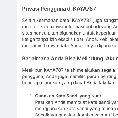
Privasi Pengguna di KAYA787
Selain keamanan data, KAYA787 juga sangat 
memastikan bahwa informasi pribadi yang A
situs hanya akan digunakan untuk keperluan
ketiga tanpa izin eksplisit dari Anda. Kebija
menjamin bahwa data Anda hanya digunakan u
Bagaimana Anda Bisa Melindungi Aku
Meskipun KAYA787 telah melakukan segala l
pengguna, Anda juga memiliki peran pentin
beberapa langkah yang dapat Anda lakukan un
Gunakan Kata Sandi yang Kuat
Pastikan Anda membuat kata sandi yan
menggunakan kata sandi yang mudah dit
Sebaiknya gunakan kombinasi huruf bes