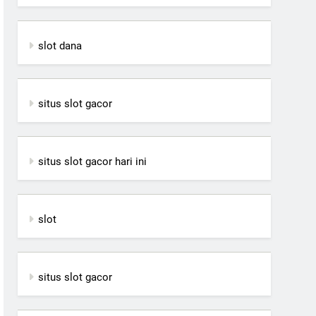
slot dana
situs slot gacor
situs slot gacor hari ini
slot
situs slot gacor