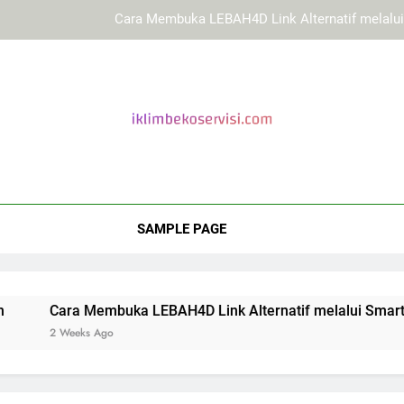
Cara Membuka LEBAH4D Link Alternatif melalu
Cara Mengakses KAYA787 Alternatif melalui Peran
KAYA787 Login dengan 
Cara Membuka EDWINSLOT Link Alternatif melalui
im Beko Servisi
Cara Membuka LEBAH4D Link Alternatif melalu
n Perbaikan Peralatan Rumah Anda Pada Iklim Beko Servisi.
Cara Mengakses KAYA787 Alternatif melalui Peran
SAMPLE PAGE
KAYA787 Login dengan 
 Membuka LEBAH4D Link Alternatif melalui Smartphone secar
ks Ago