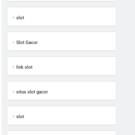
slot
Slot Gacor
link slot
situs slot gacor
slot