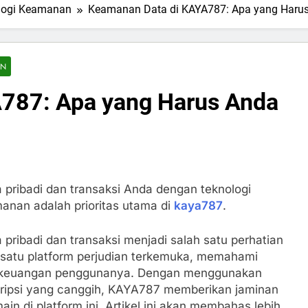
ologi Keamanan
Keamanan Data di KAYA787: Apa yang Harus
AN
787: Apa yang Harus Anda
 pribadi dan transaksi Anda dengan teknologi
anan adalah prioritas utama di
kaya787
.
pribadi dan transaksi menjadi salah satu perhatian
 satu platform perjudian terkemuka, memahami
an keuangan penggunanya. Dengan menggunakan
kripsi yang canggih, KAYA787 memberikan jaminan
n di platform ini. Artikel ini akan membahas lebih