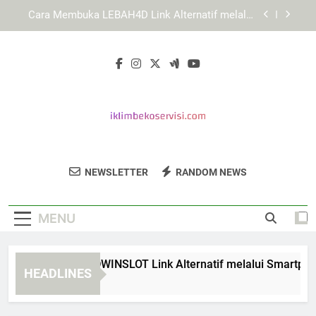
Skip
Cara Mengakses KAYA787 Alternatif melalui
to
Perangkat Android secara Aman dan Terarah
content
KAYA787 Login dengan Struktur Akses yang
Mudah Dipelajari
Cara Membuka EDWINSLOT Link Alternatif
melalui Smartphone secara Praktis dan Aman
Cara Membuka LEBAH4D Link Alternatif melalui
Smartphone secara Praktis dan Aman
Cara Mengakses KAYA787 Alternatif melalui
Perangkat Android secara Aman dan Terarah
Iklim Beko
Percayakan Perbaikan Peralatan Rumah
KAYA787 Login dengan Struktur Akses yang
NEWSLETTER
RANDOM NEWS
Servisi
Mudah Dipelajari
Anda Pada Iklim Beko Servisi.
MENU
ra Membuka EDWINSLOT Link Alternatif melalui Smartphone s
HEADLINES
eeks Ago