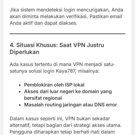
Jika sistem mendeteksi login mencurigakan, Anda
akan diminta melakukan verifikasi. Pastikan email
Anda aktif dan dapat diakses.
4. Situasi Khusus: Saat VPN Justru
Diperlukan
Ada kasus tertentu di mana VPN menjadi satu-
satunya solusi login Kaya787, misalnya:
Pemblokiran oleh ISP lokal
Akses dari luar negeri ke domain yang
bersifat regional
Masalah routing jaringan atau DNS error
Dalam kasus seperti ini, VPN bukan sekadar
alternatif, tetapi bagian dari strategi akses utama.
Pengguna diharapkan tetap berhati-hati dalam