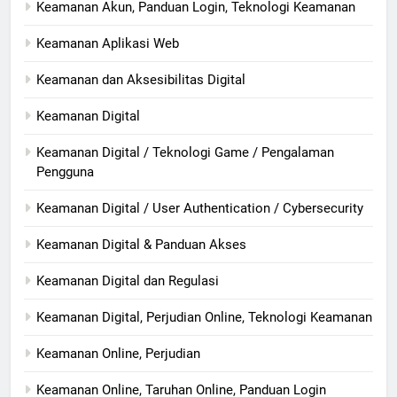
Keamanan Akun, Panduan Login, Teknologi Keamanan
Keamanan Aplikasi Web
Keamanan dan Aksesibilitas Digital
Keamanan Digital
Keamanan Digital / Teknologi Game / Pengalaman
Pengguna
Keamanan Digital / User Authentication / Cybersecurity
Keamanan Digital & Panduan Akses
Keamanan Digital dan Regulasi
Keamanan Digital, Perjudian Online, Teknologi Keamanan
Keamanan Online, Perjudian
Keamanan Online, Taruhan Online, Panduan Login