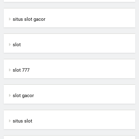
situs slot gacor
slot
slot 777
slot gacor
situs slot