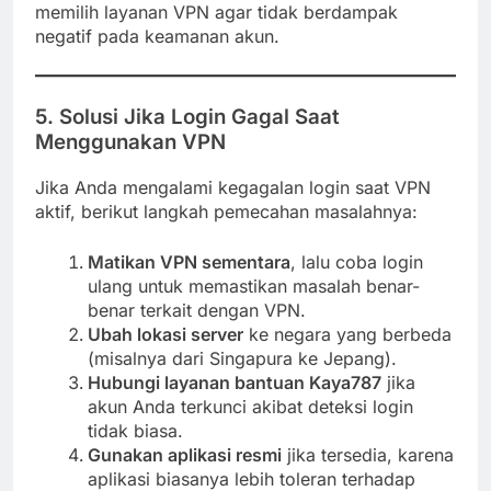
memilih layanan VPN agar tidak berdampak
negatif pada keamanan akun.
5. Solusi Jika Login Gagal Saat
Menggunakan VPN
Jika Anda mengalami kegagalan login saat VPN
aktif, berikut langkah pemecahan masalahnya:
Matikan VPN sementara
, lalu coba login
ulang untuk memastikan masalah benar-
benar terkait dengan VPN.
Ubah lokasi server
ke negara yang berbeda
(misalnya dari Singapura ke Jepang).
Hubungi layanan bantuan Kaya787
jika
akun Anda terkunci akibat deteksi login
tidak biasa.
Gunakan aplikasi resmi
jika tersedia, karena
aplikasi biasanya lebih toleran terhadap