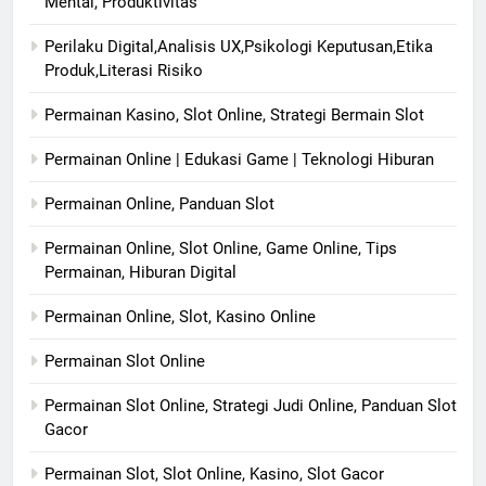
Mental, Produktivitas
Perilaku Digital,Analisis UX,Psikologi Keputusan,Etika
Produk,Literasi Risiko
Permainan Kasino, Slot Online, Strategi Bermain Slot
Permainan Online | Edukasi Game | Teknologi Hiburan
Permainan Online, Panduan Slot
Permainan Online, Slot Online, Game Online, Tips
Permainan, Hiburan Digital
Permainan Online, Slot, Kasino Online
Permainan Slot Online
Permainan Slot Online, Strategi Judi Online, Panduan Slot
Gacor
Permainan Slot, Slot Online, Kasino, Slot Gacor