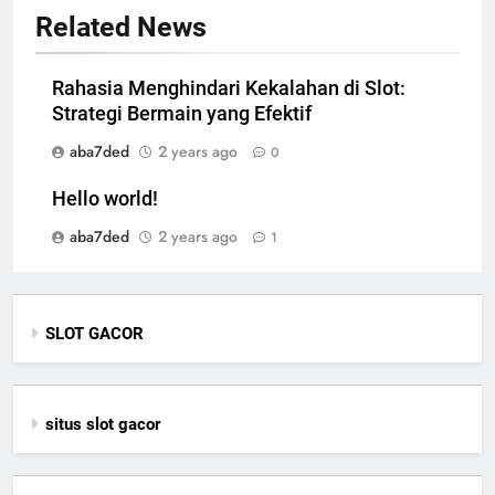
Related News
Rahasia Menghindari Kekalahan di Slot:
Strategi Bermain yang Efektif
aba7ded
2 years ago
0
Hello world!
aba7ded
2 years ago
1
SLOT GACOR
situs slot gacor