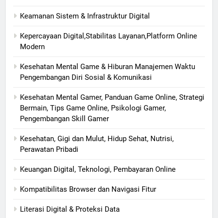
Keamanan Sistem & Infrastruktur Digital
Kepercayaan Digital,Stabilitas Layanan,Platform Online
Modern
Kesehatan Mental Game & Hiburan Manajemen Waktu
Pengembangan Diri Sosial & Komunikasi
Kesehatan Mental Gamer, Panduan Game Online, Strategi
Bermain, Tips Game Online, Psikologi Gamer,
Pengembangan Skill Gamer
Kesehatan, Gigi dan Mulut, Hidup Sehat, Nutrisi,
Perawatan Pribadi
Keuangan Digital, Teknologi, Pembayaran Online
Kompatibilitas Browser dan Navigasi Fitur
Literasi Digital & Proteksi Data