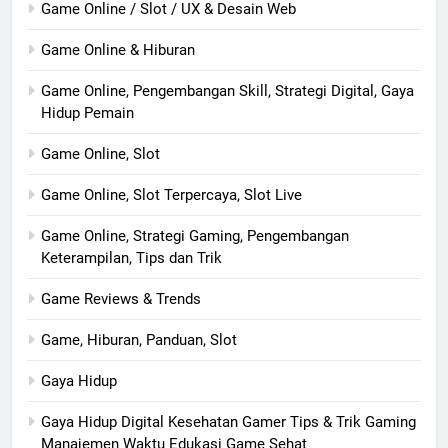
Game Online / Slot / UX & Desain Web
Game Online & Hiburan
Game Online, Pengembangan Skill, Strategi Digital, Gaya
Hidup Pemain
Game Online, Slot
Game Online, Slot Terpercaya, Slot Live
Game Online, Strategi Gaming, Pengembangan
Keterampilan, Tips dan Trik
Game Reviews & Trends
Game, Hiburan, Panduan, Slot
Gaya Hidup
Gaya Hidup Digital Kesehatan Gamer Tips & Trik Gaming
Manajemen Waktu Edukasi Game Sehat