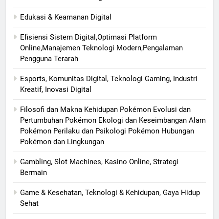
Edukasi & Keamanan Digital
Efisiensi Sistem Digital,Optimasi Platform
Online,Manajemen Teknologi Modern,Pengalaman
Pengguna Terarah
Esports, Komunitas Digital, Teknologi Gaming, Industri
Kreatif, Inovasi Digital
Filosofi dan Makna Kehidupan Pokémon Evolusi dan
Pertumbuhan Pokémon Ekologi dan Keseimbangan Alam
Pokémon Perilaku dan Psikologi Pokémon Hubungan
Pokémon dan Lingkungan
Gambling, Slot Machines, Kasino Online, Strategi
Bermain
Game & Kesehatan, Teknologi & Kehidupan, Gaya Hidup
Sehat