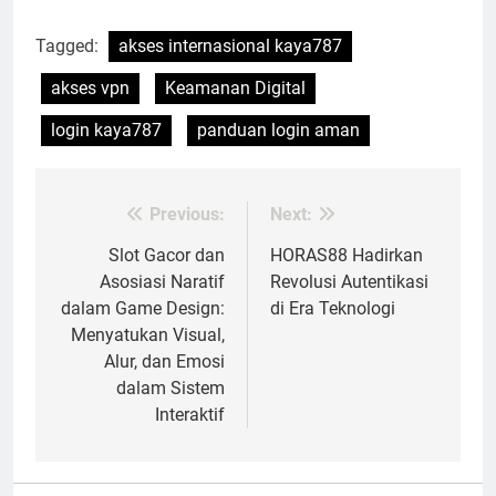
Tagged:
akses internasional kaya787
akses vpn
Keamanan Digital
login kaya787
panduan login aman
Previous:
Next:
Post
navigation
Slot Gacor dan
HORAS88 Hadirkan
Asosiasi Naratif
Revolusi Autentikasi
dalam Game Design:
di Era Teknologi
Menyatukan Visual,
Alur, dan Emosi
dalam Sistem
Interaktif