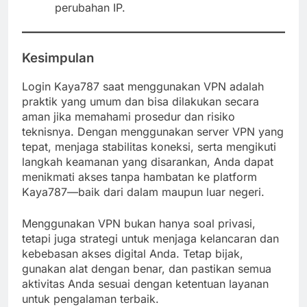
perubahan IP.
Kesimpulan
Login Kaya787 saat menggunakan VPN adalah
praktik yang umum dan bisa dilakukan secara
aman jika memahami prosedur dan risiko
teknisnya. Dengan menggunakan server VPN yang
tepat, menjaga stabilitas koneksi, serta mengikuti
langkah keamanan yang disarankan, Anda dapat
menikmati akses tanpa hambatan ke platform
Kaya787—baik dari dalam maupun luar negeri.
Menggunakan VPN bukan hanya soal privasi,
tetapi juga strategi untuk menjaga kelancaran dan
kebebasan akses digital Anda. Tetap bijak,
gunakan alat dengan benar, dan pastikan semua
aktivitas Anda sesuai dengan ketentuan layanan
untuk pengalaman terbaik.