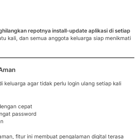
hilangkan repotnya install-update aplikasi di setiap
satu kali, dan semua anggota keluarga siap menikmati
n Aman
i keluarga agar tidak perlu login ulang setiap kali
dengan cepat
ingat password
an
man, fitur ini membuat pengalaman digital terasa