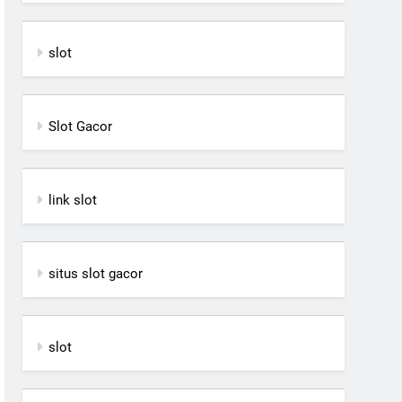
slot
Slot Gacor
link slot
situs slot gacor
slot