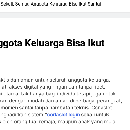
 Sekali, Semua Anggota Keluarga Bisa Ikut Santai
gota Keluarga Bisa Ikut
aktis dan aman untuk seluruh anggota keluarga.
ati akses digital yang ringan dan tanpa ribet.
i utama, tak hanya bagi individu tetapi juga untuk
nakan dengan mudah dan aman di berbagai perangkat,
i momen santai tanpa hambatan teknis
. Corlaslot
menghadirkan sistem
“
corlaslot login
sekali untuk
 oleh orang tua, remaja, maupun anak yang mulai