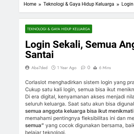
Home
Teknologi & Gaya Hidup Keluarga
Login
TEKNOLOGI & GAYA HIDUP KELUARGA
Login Sekali, Semua Ang
Santai
0
Aba7ded
1 Year Ago
6 Mins
Corlaslot menghadirkan sistem login yang pr
Cukup satu kali login, semua bisa ikut menikm
Di era digital, kenyamanan akses menjadi nila
seluruh keluarga. Saat satu akun bisa digu
semua anggota keluarga bisa ikut menikmat
memahami pentingnya fleksibilitas ini dan 
semua”
yang cocok digunakan bersama, baik
belajar teknologi.