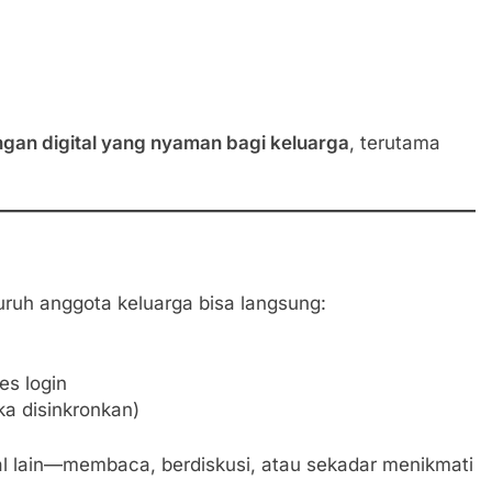
ngan digital yang nyaman bagi keluarga
, terutama
luruh anggota keluarga bisa langsung:
es login
a disinkronkan)
l lain—membaca, berdiskusi, atau sekadar menikmati