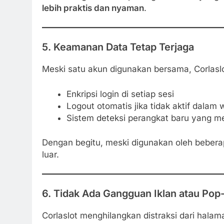
lebih praktis dan nyaman
.
5.
Keamanan Data Tetap Terjaga
Meski satu akun digunakan bersama, Corlas
Enkripsi login di setiap sesi
Logout otomatis jika tidak aktif dalam
Sistem deteksi perangkat baru yang me
Dengan begitu, meski digunakan oleh beber
luar.
6.
Tidak Ada Gangguan Iklan atau Pop
Corlaslot menghilangkan distraksi dari hala