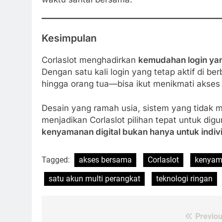
Kesimpulan
Corlaslot menghadirkan
kemudahan login ya
Dengan satu kali login yang tetap aktif di 
hingga orang tua—bisa ikut menikmati akses 
Desain yang ramah usia, sistem yang tidak 
menjadikan Corlaslot pilihan tepat untuk dig
kenyamanan digital bukan hanya untuk indivi
Tagged:
akses bersama
Corlaslot
kenyama
satu akun multi perangkat
teknologi ringan
Previou
Post