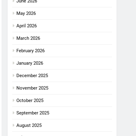
June 2026
May 2026
April 2026
March 2026
February 2026
January 2026
December 2025
November 2025
October 2025
September 2025
August 2025