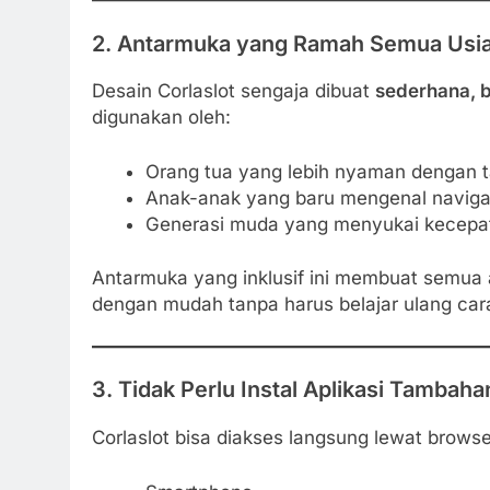
2.
Antarmuka yang Ramah Semua Usi
Desain Corlaslot sengaja dibuat
sederhana, 
digunakan oleh:
Orang tua yang lebih nyaman dengan 
Anak-anak yang baru mengenal navigasi
Generasi muda yang menyukai kecepat
Antarmuka yang inklusif ini membuat semua 
dengan mudah tanpa harus belajar ulang car
3.
Tidak Perlu Instal Aplikasi Tambaha
Corlaslot bisa diakses langsung lewat browser