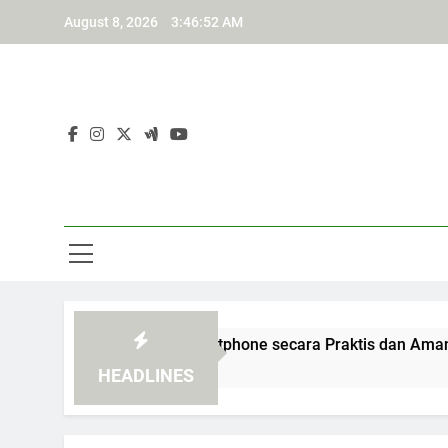
Skip
August 8, 2026
3:46:53 AM
to
content
Ikl
Percayaka
rnatif melalui Smartphone secara Praktis dan Aman
C
2
HEADLINES