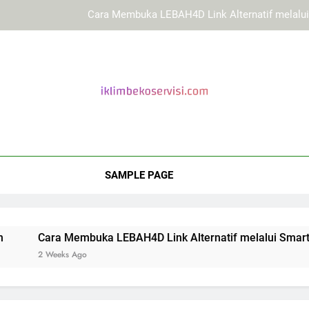
Cara Membuka LEBAH4D Link Alternatif melalu
Cara Mengakses KAYA787 Alternatif melalui Peran
KAYA787 Login dengan 
Cara Membuka EDWINSLOT Link Alternatif melalui
im Beko Servisi
Cara Membuka LEBAH4D Link Alternatif melalu
n Perbaikan Peralatan Rumah Anda Pada Iklim Beko Servisi.
Cara Mengakses KAYA787 Alternatif melalui Peran
SAMPLE PAGE
KAYA787 Login dengan 
ara Membuka LEBAH4D Link Alternatif melalui Smartphone se
 Weeks Ago