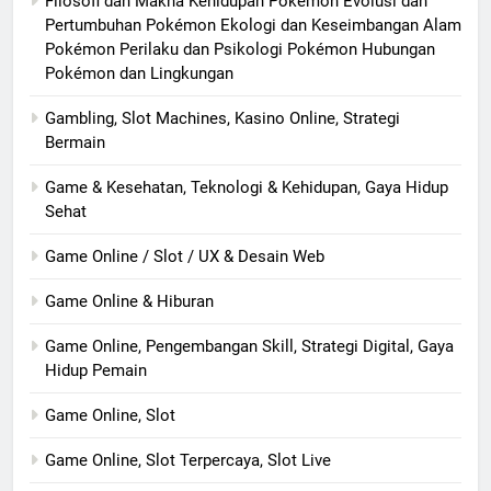
Filosofi dan Makna Kehidupan Pokémon Evolusi dan
Pertumbuhan Pokémon Ekologi dan Keseimbangan Alam
Pokémon Perilaku dan Psikologi Pokémon Hubungan
Pokémon dan Lingkungan
Gambling, Slot Machines, Kasino Online, Strategi
Bermain
Game & Kesehatan, Teknologi & Kehidupan, Gaya Hidup
Sehat
Game Online / Slot / UX & Desain Web
Game Online & Hiburan
Game Online, Pengembangan Skill, Strategi Digital, Gaya
Hidup Pemain
Game Online, Slot
Game Online, Slot Terpercaya, Slot Live