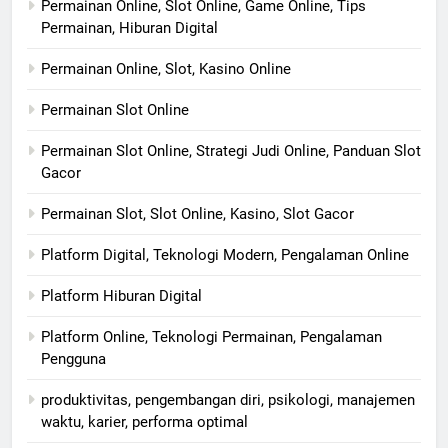
Permainan Online, Slot Online, Game Online, Tips
Permainan, Hiburan Digital
Permainan Online, Slot, Kasino Online
Permainan Slot Online
Permainan Slot Online, Strategi Judi Online, Panduan Slot
Gacor
Permainan Slot, Slot Online, Kasino, Slot Gacor
Platform Digital, Teknologi Modern, Pengalaman Online
Platform Hiburan Digital
Platform Online, Teknologi Permainan, Pengalaman
Pengguna
produktivitas, pengembangan diri, psikologi, manajemen
waktu, karier, performa optimal