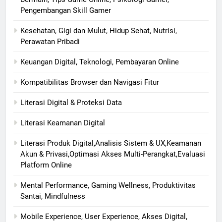
Pengembangan Skill Gamer
Kesehatan, Gigi dan Mulut, Hidup Sehat, Nutrisi,
Perawatan Pribadi
Keuangan Digital, Teknologi, Pembayaran Online
Kompatibilitas Browser dan Navigasi Fitur
Literasi Digital & Proteksi Data
Literasi Keamanan Digital
Literasi Produk Digital,Analisis Sistem & UX,Keamanan
Akun & Privasi,Optimasi Akses Multi-Perangkat,Evaluasi
Platform Online
Mental Performance, Gaming Wellness, Produktivitas
Santai, Mindfulness
Mobile Experience, User Experience, Akses Digital,