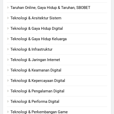
Taruhan Online, Gaya Hidup & Taruhan, SBOBET
Teknologi & Arsitektur Sistem
Teknologi & Gaya Hidup Digital
Teknologi & Gaya Hidup Keluarga
Teknologi & Infrastruktur
Teknologi & Jaringan Internet
Teknologi & Keamanan Digital
Teknologi & Kepercayaan Digital
Teknologi & Pengalaman Digital
Teknologi & Performa Digital
Teknologi & Perkembangan Game