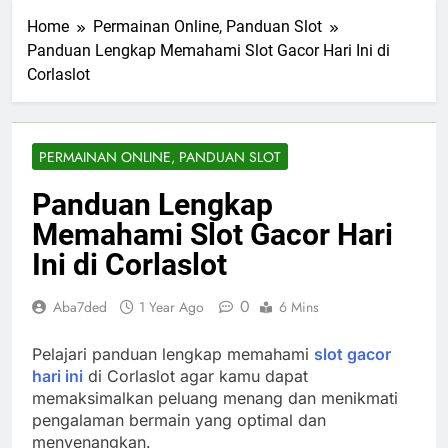
Home
Permainan Online, Panduan Slot
Panduan Lengkap Memahami Slot Gacor Hari Ini di
Corlaslot
PERMAINAN ONLINE, PANDUAN SLOT
Panduan Lengkap
Memahami Slot Gacor Hari
Ini di Corlaslot
0
Aba7ded
1 Year Ago
6 Mins
Pelajari panduan lengkap memahami
slot gacor
hari ini
di Corlaslot agar kamu dapat
memaksimalkan peluang menang dan menikmati
pengalaman bermain yang optimal dan
menyenangkan.