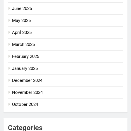
June 2025
May 2025
April 2025
March 2025
February 2025
January 2025
December 2024
November 2024
October 2024
Categories