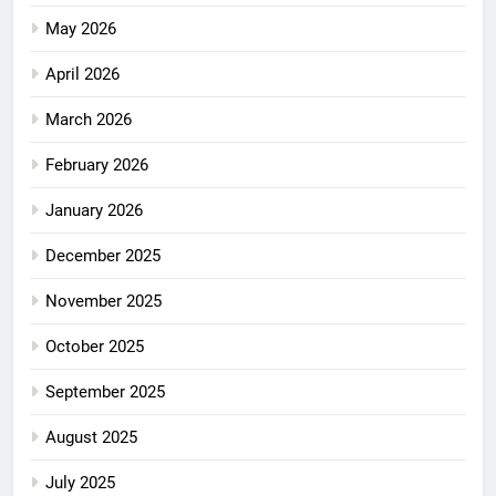
May 2026
April 2026
March 2026
February 2026
January 2026
December 2025
November 2025
October 2025
September 2025
August 2025
July 2025