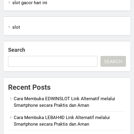
slot gacor hari ini
slot
Search
SEARCH
Recent Posts
Cara Membuka EDWINSLOT Link Alternatif melalui
Smartphone secara Praktis dan Aman
Cara Membuka LEBAH4D Link Alternatif melalui
Smartphone secara Praktis dan Aman