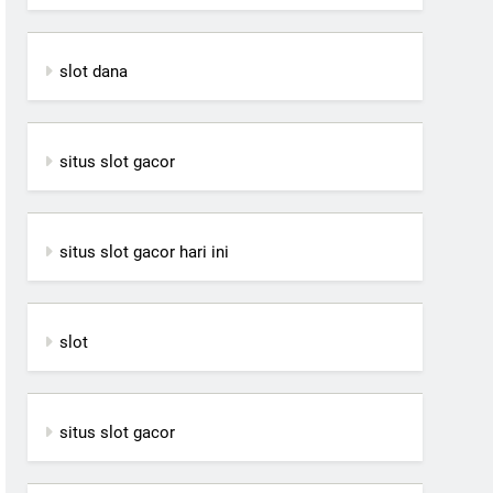
slot dana
situs slot gacor
situs slot gacor hari ini
slot
situs slot gacor