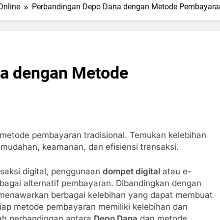
Online
Perbandingan Depo Dana dengan Metode Pembayaran
na dengan Metode
l
metode pembayaran tradisional. Temukan kelebihan
udahan, keamanan, dan efisiensi transaksi.
saksi digital, penggunaan
dompet digital
atau e-
bagai alternatif pembayaran. Dibandingkan dengan
 menawarkan berbagai kelebihan yang dapat membuat
etiap metode pembayaran memiliki kelebihan dan
ah perbandingan antara
Depo Dana
dan metode