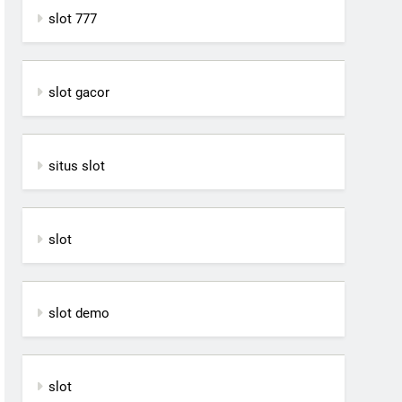
slot 777
slot gacor
situs slot
slot
slot demo
slot