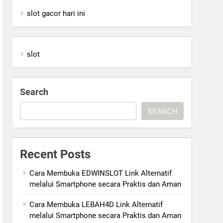
slot gacor hari ini
slot
Search
SEARCH
Recent Posts
Cara Membuka EDWINSLOT Link Alternatif
melalui Smartphone secara Praktis dan Aman
Cara Membuka LEBAH4D Link Alternatif
melalui Smartphone secara Praktis dan Aman