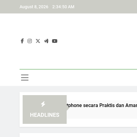
Skip
August 8, 2026
2:34:51 AM
to
content
Ikl
Percayaka
tif melalui Smartphone secara Praktis dan Aman
Cara
2 Wee
HEADLINES