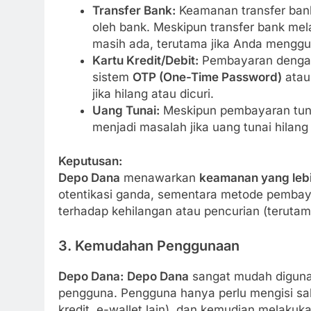
Transfer Bank:
Keamanan transfer bank
oleh bank. Meskipun transfer bank melal
masih ada, terutama jika Anda menggu
Kartu Kredit/Debit:
Pembayaran dengan k
sistem
OTP (One-Time Password)
ata
jika hilang atau dicuri.
Uang Tunai:
Meskipun pembayaran tunai
menjadi masalah jika uang tunai hilang 
Keputusan:
Depo Dana
menawarkan
keamanan yang lebi
otentikasi ganda, sementara metode pembaya
terhadap kehilangan atau pencurian (terutama
3.
Kemudahan Penggunaan
Depo Dana:
Depo Dana
sangat mudah diguna
pengguna. Pengguna hanya perlu mengisi sald
kredit, e-wallet lain), dan kemudian melakuk