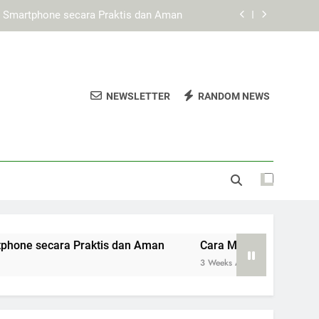
i Smartphone secara Praktis dan Aman
gkat Android secara Aman dan Terarah
Struktur Akses yang Mudah Dipelajari
NEWSLETTER
RANDOM NEWS
 Smartphone secara Praktis dan Aman
i Smartphone secara Praktis dan Aman
gkat Android secara Aman dan Terarah
Struktur Akses yang Mudah Dipelajari
a Praktis dan Aman
Cara Mengakses KAYA787 Alternatif
3 Weeks Ago