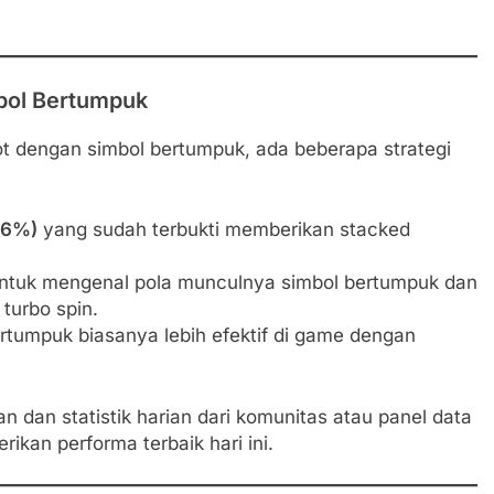
bol Bertumpuk
lot dengan simbol bertumpuk, ada beberapa strategi
 96%)
yang sudah terbukti memberikan stacked
ntuk mengenal pola munculnya simbol bertumpuk dan
turbo spin.
rtumpuk biasanya lebih efektif di game dengan
 dan statistik harian dari komunitas atau panel data
kan performa terbaik hari ini.