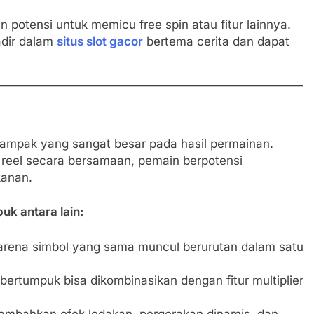
n potensi untuk memicu free spin atau fitur lainnya.
adir dalam
situs slot gacor
bertema cerita dan dapat
ampak yang sangat besar pada hasil permainan.
 reel secara bersamaan, pemain berpotensi
kanan.
uk antara lain:
arena simbol yang sama muncul berurutan dalam satu
 bertumpuk bisa dikombinasikan dengan fitur multiplier
ambahkan efek ledakan, pergerakan dinamis, dan