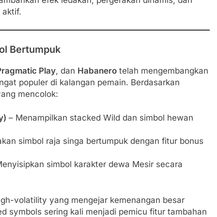
aktif.
bol Bertumpuk
Pragmatic Play
, dan
Habanero
telah mengembangkan
ngat populer di kalangan pemain. Berdasarkan
 yang mencolok:
y)
– Menampilkan stacked Wild dan simbol hewan
an simbol raja singa bertumpuk dengan fitur bonus
enyisipkan simbol karakter dewa Mesir secara
high-volatility yang mengejar kemenangan besar
d symbols sering kali menjadi pemicu fitur tambahan