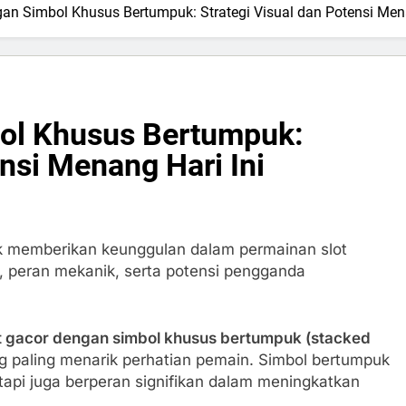
gan Simbol Khusus Bertumpuk: Strategi Visual dan Potensi Mena
bol Khusus Bertumpuk:
ensi Menang Hari Ini
k memberikan keunggulan dalam permainan slot
ual, peran mekanik, serta potensi pengganda
t gacor dengan simbol khusus bertumpuk (stacked
 paling menarik perhatian pemain. Simbol bertumpuk
api juga berperan signifikan dalam meningkatkan