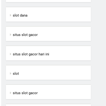
slot dana
situs slot gacor
situs slot gacor hari ini
slot
situs slot gacor