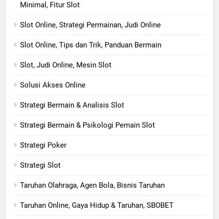
Minimal, Fitur Slot
Slot Online, Strategi Permainan, Judi Online
Slot Online, Tips dan Trik, Panduan Bermain
Slot, Judi Online, Mesin Slot
Solusi Akses Online
Strategi Bermain & Analisis Slot
Strategi Bermain & Psikologi Pemain Slot
Strategi Poker
Strategi Slot
Taruhan Olahraga, Agen Bola, Bisnis Taruhan
Taruhan Online, Gaya Hidup & Taruhan, SBOBET