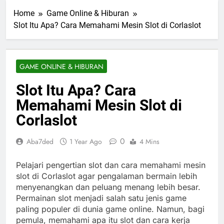
Home
Game Online & Hiburan
Slot Itu Apa? Cara Memahami Mesin Slot di Corlaslot
GAME ONLINE & HIBURAN
Slot Itu Apa? Cara
Memahami Mesin Slot di
Corlaslot
0
Aba7ded
1 Year Ago
4 Mins
Pelajari pengertian slot dan cara memahami mesin
slot di Corlaslot agar pengalaman bermain lebih
menyenangkan dan peluang menang lebih besar.
Permainan slot menjadi salah satu jenis game
paling populer di dunia game online. Namun, bagi
pemula, memahami apa itu slot dan cara kerja