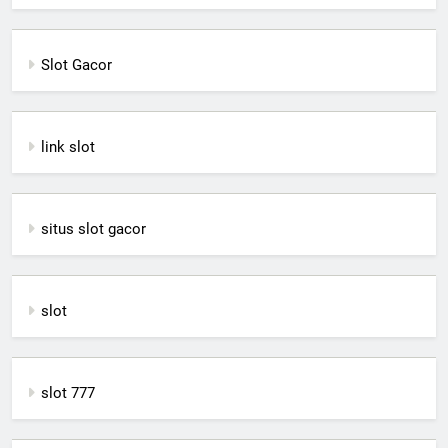
Slot Gacor
link slot
situs slot gacor
slot
slot 777