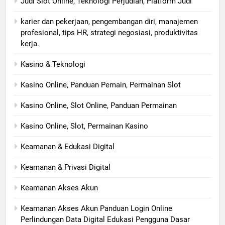
Judi Slot Online, Teknologi Perjudian, Platform Judi
karier dan pekerjaan, pengembangan diri, manajemen
profesional, tips HR, strategi negosiasi, produktivitas
kerja.
Kasino & Teknologi
Kasino Online, Panduan Pemain, Permainan Slot
Kasino Online, Slot Online, Panduan Permainan
Kasino Online, Slot, Permainan Kasino
Keamanan & Edukasi Digital
Keamanan & Privasi Digital
Keamanan Akses Akun
Keamanan Akses Akun Panduan Login Online
Perlindungan Data Digital Edukasi Pengguna Dasar