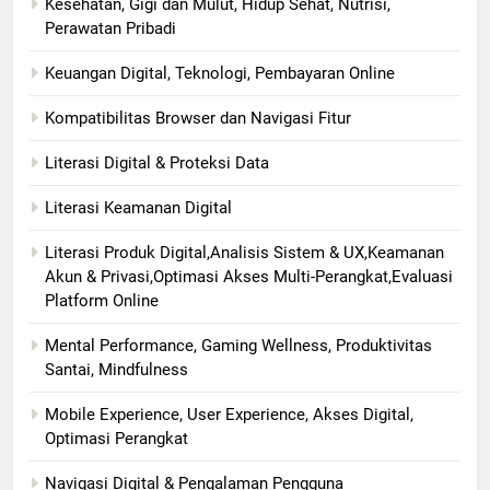
Kesehatan, Gigi dan Mulut, Hidup Sehat, Nutrisi,
Perawatan Pribadi
Keuangan Digital, Teknologi, Pembayaran Online
Kompatibilitas Browser dan Navigasi Fitur
Literasi Digital & Proteksi Data
Literasi Keamanan Digital
Literasi Produk Digital,Analisis Sistem & UX,Keamanan
Akun & Privasi,Optimasi Akses Multi-Perangkat,Evaluasi
Platform Online
Mental Performance, Gaming Wellness, Produktivitas
Santai, Mindfulness
Mobile Experience, User Experience, Akses Digital,
Optimasi Perangkat
Navigasi Digital & Pengalaman Pengguna