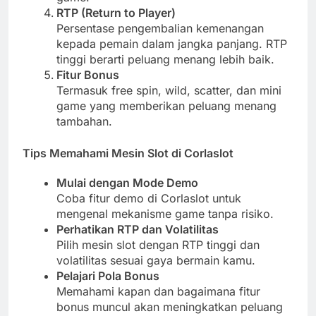
RTP (Return to Player)
Persentase pengembalian kemenangan
kepada pemain dalam jangka panjang. RTP
tinggi berarti peluang menang lebih baik.
Fitur Bonus
Termasuk free spin, wild, scatter, dan mini
game yang memberikan peluang menang
tambahan.
Tips Memahami Mesin Slot di Corlaslot
Mulai dengan Mode Demo
Coba fitur demo di Corlaslot untuk
mengenal mekanisme game tanpa risiko.
Perhatikan RTP dan Volatilitas
Pilih mesin slot dengan RTP tinggi dan
volatilitas sesuai gaya bermain kamu.
Pelajari Pola Bonus
Memahami kapan dan bagaimana fitur
bonus muncul akan meningkatkan peluang