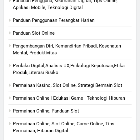
Panduan Pengguna, Keamanan Digital, Tips Online,
Aplikasi Mobile, Teknologi Digital
Panduan Penggunaan Perangkat Harian
Panduan Slot Online
Pengembangan Diri, Kemandirian Pribadi, Kesehatan
Mental, Produktivitas
Perilaku Digital,Analisis UX,Psikologi Keputusan,Etika
Produk,Literasi Risiko
Permainan Kasino, Slot Online, Strategi Bermain Slot
Permainan Online | Edukasi Game | Teknologi Hiburan
Permainan Online, Panduan Slot
Permainan Online, Slot Online, Game Online, Tips
Permainan, Hiburan Digital