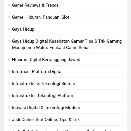
Game Reviews & Trends
Game, Hiburan, Panduan, Slot
Gaya Hidup
Gaya Hidup Digital Kesehatan Gamer Tips & Trik Gaming
Manajemen Waktu Edukasi Game Sehat
Hiburan Digital Bertanggung Jawab
Informasi Platform Digital
Infrastruktur & Teknologi Sistem
Infrastruktur Teknologi Platform
Inovasi Digital & Teknologi Modern
Judi Online, Slot Online, Tips & Trik