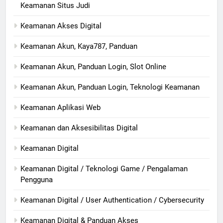
Keamanan Situs Judi
Keamanan Akses Digital
Keamanan Akun, Kaya787, Panduan
Keamanan Akun, Panduan Login, Slot Online
Keamanan Akun, Panduan Login, Teknologi Keamanan
Keamanan Aplikasi Web
Keamanan dan Aksesibilitas Digital
Keamanan Digital
Keamanan Digital / Teknologi Game / Pengalaman
Pengguna
Keamanan Digital / User Authentication / Cybersecurity
Keamanan Digital & Panduan Akses