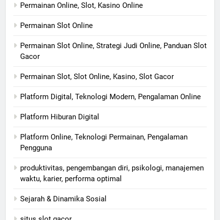
Permainan Online, Slot, Kasino Online
Permainan Slot Online
Permainan Slot Online, Strategi Judi Online, Panduan Slot
Gacor
Permainan Slot, Slot Online, Kasino, Slot Gacor
Platform Digital, Teknologi Modern, Pengalaman Online
Platform Hiburan Digital
Platform Online, Teknologi Permainan, Pengalaman
Pengguna
produktivitas, pengembangan diri, psikologi, manajemen
waktu, karier, performa optimal
Sejarah & Dinamika Sosial
situs slot gacor