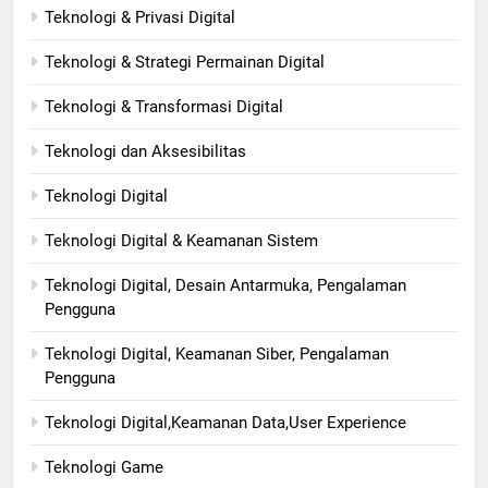
Teknologi & Privasi Digital
Teknologi & Strategi Permainan Digital
Teknologi & Transformasi Digital
Teknologi dan Aksesibilitas
Teknologi Digital
Teknologi Digital & Keamanan Sistem
Teknologi Digital, Desain Antarmuka, Pengalaman
Pengguna
Teknologi Digital, Keamanan Siber, Pengalaman
Pengguna
Teknologi Digital,Keamanan Data,User Experience
Teknologi Game