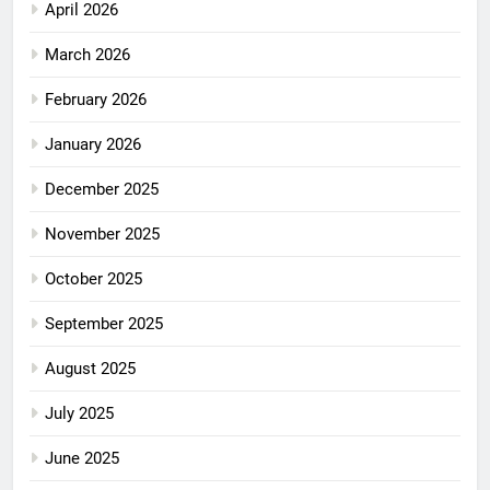
April 2026
March 2026
February 2026
January 2026
December 2025
November 2025
October 2025
September 2025
August 2025
July 2025
June 2025