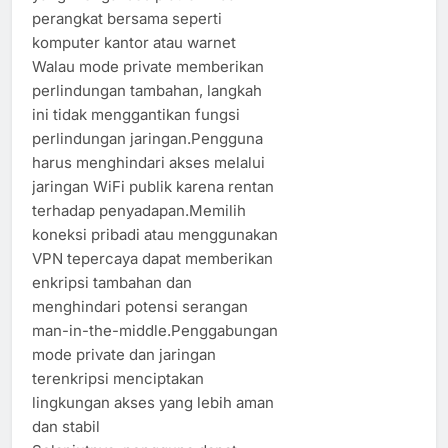
perangkat bersama seperti
komputer kantor atau warnet
Walau mode private memberikan
perlindungan tambahan, langkah
ini tidak menggantikan fungsi
perlindungan jaringan.Pengguna
harus menghindari akses melalui
jaringan WiFi publik karena rentan
terhadap penyadapan.Memilih
koneksi pribadi atau menggunakan
VPN tepercaya dapat memberikan
enkripsi tambahan dan
menghindari potensi serangan
man-in-the-middle.Penggabungan
mode private dan jaringan
terenkripsi menciptakan
lingkungan akses yang lebih aman
dan stabil