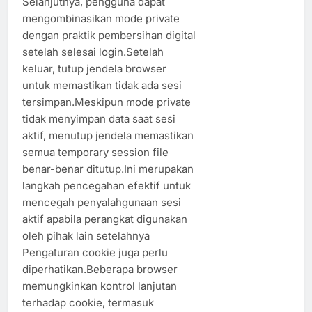
Selanjutnya, pengguna dapat
mengombinasikan mode private
dengan praktik pembersihan digital
setelah selesai login.Setelah
keluar, tutup jendela browser
untuk memastikan tidak ada sesi
tersimpan.Meskipun mode private
tidak menyimpan data saat sesi
aktif, menutup jendela memastikan
semua temporary session file
benar-benar ditutup.Ini merupakan
langkah pencegahan efektif untuk
mencegah penyalahgunaan sesi
aktif apabila perangkat digunakan
oleh pihak lain setelahnya
Pengaturan cookie juga perlu
diperhatikan.Beberapa browser
memungkinkan kontrol lanjutan
terhadap cookie, termasuk