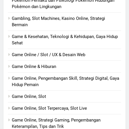
Pokémon Perilaku dan Psikologi Pokémon Hubungan
Pokémon dan Lingkungan
Gambling, Slot Machines, Kasino Online, Strategi
Bermain
Game & Kesehatan, Teknologi & Kehidupan, Gaya Hidup
Sehat
Game Online / Slot / UX & Desain Web
Game Online & Hiburan
Game Online, Pengembangan Skill, Strategi Digital, Gaya
Hidup Pemain
Game Online, Slot
Game Online, Slot Terpercaya, Slot Live
Game Online, Strategi Gaming, Pengembangan
Keterampilan, Tips dan Trik