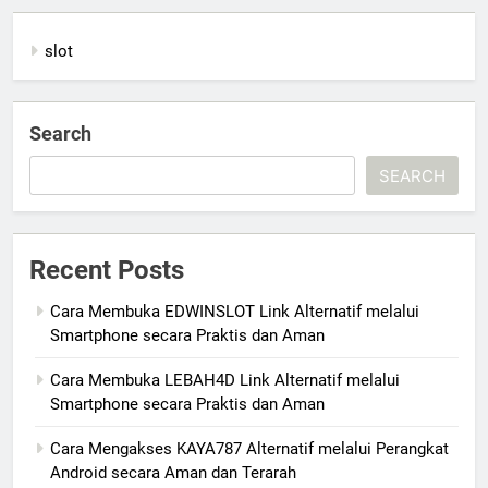
slot
Search
SEARCH
Recent Posts
Cara Membuka EDWINSLOT Link Alternatif melalui
Smartphone secara Praktis dan Aman
Cara Membuka LEBAH4D Link Alternatif melalui
Smartphone secara Praktis dan Aman
Cara Mengakses KAYA787 Alternatif melalui Perangkat
Android secara Aman dan Terarah