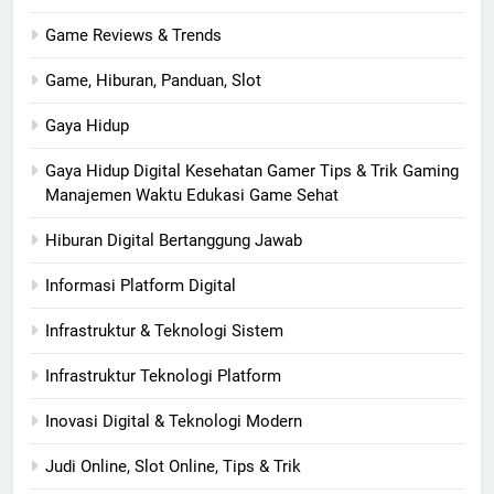
Game Reviews & Trends
Game, Hiburan, Panduan, Slot
Gaya Hidup
Gaya Hidup Digital Kesehatan Gamer Tips & Trik Gaming
Manajemen Waktu Edukasi Game Sehat
Hiburan Digital Bertanggung Jawab
Informasi Platform Digital
Infrastruktur & Teknologi Sistem
Infrastruktur Teknologi Platform
Inovasi Digital & Teknologi Modern
Judi Online, Slot Online, Tips & Trik