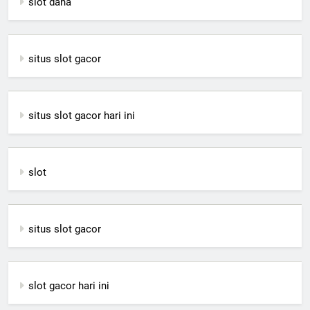
slot dana
situs slot gacor
situs slot gacor hari ini
slot
situs slot gacor
slot gacor hari ini