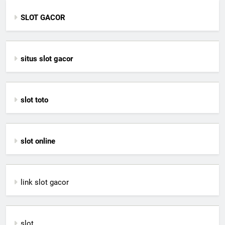
SLOT GACOR
situs slot gacor
slot toto
slot online
link slot gacor
slot