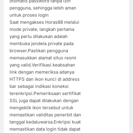
otomatis password tanpa izin
pengguna, sehingga lebih aman
untuk proses login
Saat mengakses Horas88 melalui
mode private, langkah pertama
yang perlu dilakukan adalah
membuka jendela private pada
browser.Pastikan pengguna
memasukkan alamat situs resmi
yang valid.Verifikasi keabsahan
link dengan memeriksa adanya
HTTPS dan ikon kunci di address
bar sebagai indikasi koneksi
terenkripsi.Pemeriksaan sertifikat
SSL juga dapat dilakukan dengan
mengeklik ikon tersebut untuk
memastikan validitas penerbit dan
tanggal kedaluwarsa.Enkripsi kuat
memastikan data login tidak dapat