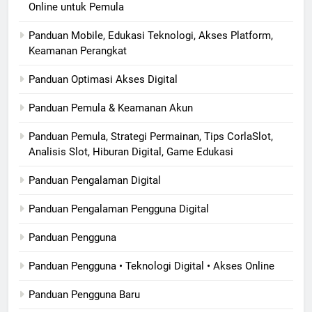
Online untuk Pemula
Panduan Mobile, Edukasi Teknologi, Akses Platform,
Keamanan Perangkat
Panduan Optimasi Akses Digital
Panduan Pemula & Keamanan Akun
Panduan Pemula, Strategi Permainan, Tips CorlaSlot,
Analisis Slot, Hiburan Digital, Game Edukasi
Panduan Pengalaman Digital
Panduan Pengalaman Pengguna Digital
Panduan Pengguna
Panduan Pengguna • Teknologi Digital • Akses Online
Panduan Pengguna Baru