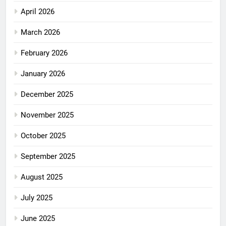
April 2026
March 2026
February 2026
January 2026
December 2025
November 2025
October 2025
September 2025
August 2025
July 2025
June 2025