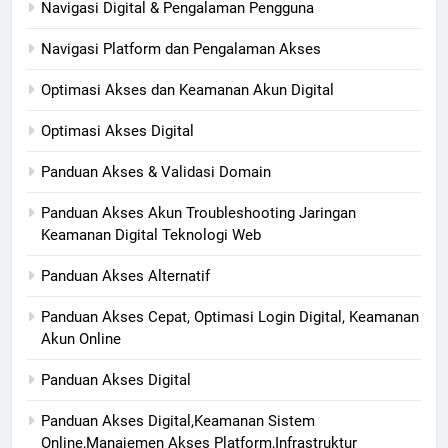
Navigasi Digital & Pengalaman Pengguna
Navigasi Platform dan Pengalaman Akses
Optimasi Akses dan Keamanan Akun Digital
Optimasi Akses Digital
Panduan Akses & Validasi Domain
Panduan Akses Akun Troubleshooting Jaringan
Keamanan Digital Teknologi Web
Panduan Akses Alternatif
Panduan Akses Cepat, Optimasi Login Digital, Keamanan
Akun Online
Panduan Akses Digital
Panduan Akses Digital,Keamanan Sistem
Online,Manajemen Akses Platform,Infrastruktur