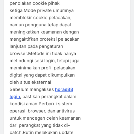
penolakan cookie pihak
ketiga.Mode private umumnya
memblokir cookie pelacakan,
namun pengguna tetap dapat
meningkatkan keamanan dengan
mengaktifkan proteksi pelacakan
lanjutan pada pengaturan
browser.Metode ini tidak hanya
melindungi sesi login, tetapi juga
meminimalkan profil pelacakan
digital yang dapat dikumpulkan
oleh situs eksternal
Sebelum mengakses
horas88
login
, pastikan perangkat dalam
kondisi aman.Perbarui sistem
operasi, browser, dan antivirus
untuk mencegah celah keamanan
dari perangkat yang tidak di-
patch.Rutin melakukan update