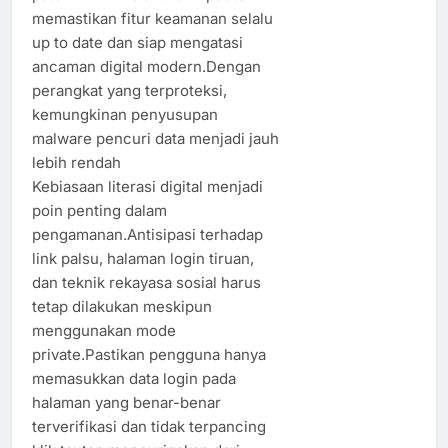
memastikan fitur keamanan selalu
up to date dan siap mengatasi
ancaman digital modern.Dengan
perangkat yang terproteksi,
kemungkinan penyusupan
malware pencuri data menjadi jauh
lebih rendah
Kebiasaan literasi digital menjadi
poin penting dalam
pengamanan.Antisipasi terhadap
link palsu, halaman login tiruan,
dan teknik rekayasa sosial harus
tetap dilakukan meskipun
menggunakan mode
private.Pastikan pengguna hanya
memasukkan data login pada
halaman yang benar-benar
terverifikasi dan tidak terpancing