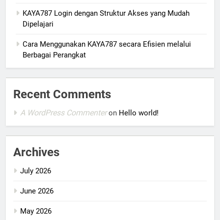
KAYA787 Login dengan Struktur Akses yang Mudah
Dipelajari
Cara Menggunakan KAYA787 secara Efisien melalui
Berbagai Perangkat
Recent Comments
A WordPress Commenter
on
Hello world!
Archives
July 2026
June 2026
May 2026