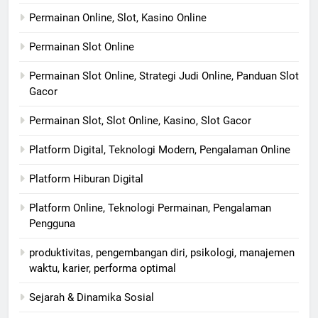
Permainan Online, Slot, Kasino Online
Permainan Slot Online
Permainan Slot Online, Strategi Judi Online, Panduan Slot
Gacor
Permainan Slot, Slot Online, Kasino, Slot Gacor
Platform Digital, Teknologi Modern, Pengalaman Online
Platform Hiburan Digital
Platform Online, Teknologi Permainan, Pengalaman
Pengguna
produktivitas, pengembangan diri, psikologi, manajemen
waktu, karier, performa optimal
Sejarah & Dinamika Sosial