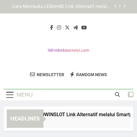
Skip
Cara Mengakses KAYA787 Alternatif melalui
to
Perangkat Android secara Aman dan Terarah
content
KAYA787 Login dengan Struktur Akses yang
Mudah Dipelajari
Cara Membuka EDWINSLOT Link Alternatif
melalui Smartphone secara Praktis dan Aman
Cara Membuka LEBAH4D Link Alternatif melalui
Smartphone secara Praktis dan Aman
Cara Mengakses KAYA787 Alternatif melalui
Perangkat Android secara Aman dan Terarah
Iklim Beko
Percayakan Perbaikan Peralatan Rumah
KAYA787 Login dengan Struktur Akses yang
NEWSLETTER
RANDOM NEWS
Servisi
Mudah Dipelajari
Anda Pada Iklim Beko Servisi.
MENU
ra Membuka EDWINSLOT Link Alternatif melalui Smartphone 
HEADLINES
Weeks Ago