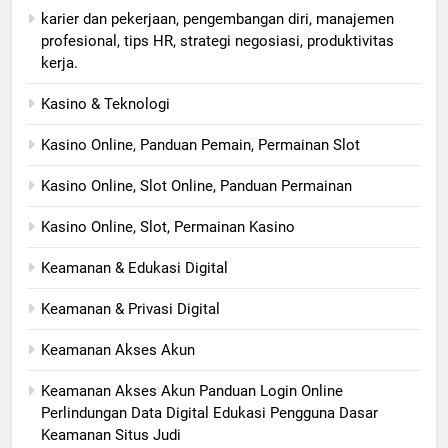
karier dan pekerjaan, pengembangan diri, manajemen
profesional, tips HR, strategi negosiasi, produktivitas
kerja.
Kasino & Teknologi
Kasino Online, Panduan Pemain, Permainan Slot
Kasino Online, Slot Online, Panduan Permainan
Kasino Online, Slot, Permainan Kasino
Keamanan & Edukasi Digital
Keamanan & Privasi Digital
Keamanan Akses Akun
Keamanan Akses Akun Panduan Login Online
Perlindungan Data Digital Edukasi Pengguna Dasar
Keamanan Situs Judi