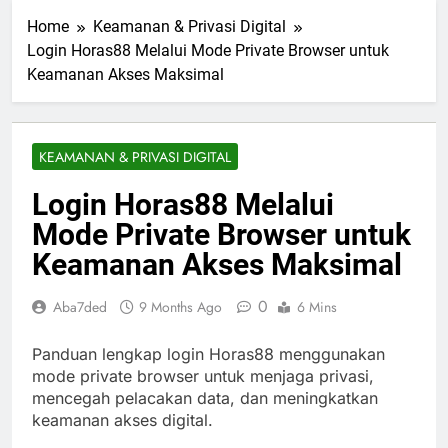
Home
Keamanan & Privasi Digital
Login Horas88 Melalui Mode Private Browser untuk
Keamanan Akses Maksimal
KEAMANAN & PRIVASI DIGITAL
Login Horas88 Melalui
Mode Private Browser untuk
Keamanan Akses Maksimal
0
Aba7ded
9 Months Ago
6 Mins
Panduan lengkap login Horas88 menggunakan
mode private browser untuk menjaga privasi,
mencegah pelacakan data, dan meningkatkan
keamanan akses digital.