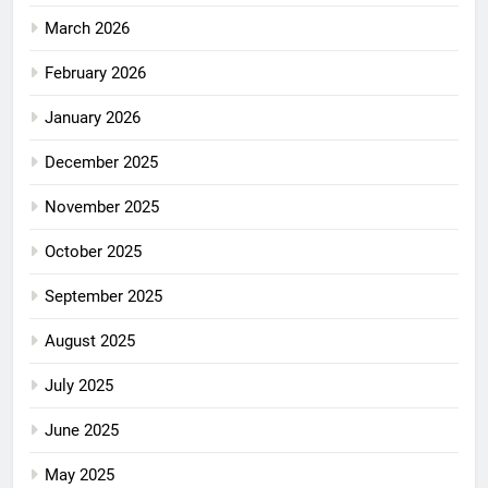
March 2026
February 2026
January 2026
December 2025
November 2025
October 2025
September 2025
August 2025
July 2025
June 2025
May 2025