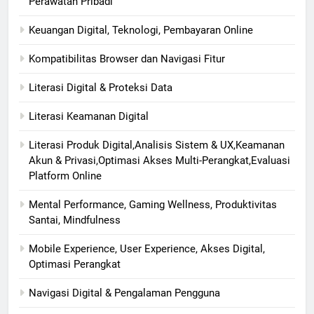
Perawatan Pribadi
Keuangan Digital, Teknologi, Pembayaran Online
Kompatibilitas Browser dan Navigasi Fitur
Literasi Digital & Proteksi Data
Literasi Keamanan Digital
Literasi Produk Digital,Analisis Sistem & UX,Keamanan
Akun & Privasi,Optimasi Akses Multi-Perangkat,Evaluasi
Platform Online
Mental Performance, Gaming Wellness, Produktivitas
Santai, Mindfulness
Mobile Experience, User Experience, Akses Digital,
Optimasi Perangkat
Navigasi Digital & Pengalaman Pengguna