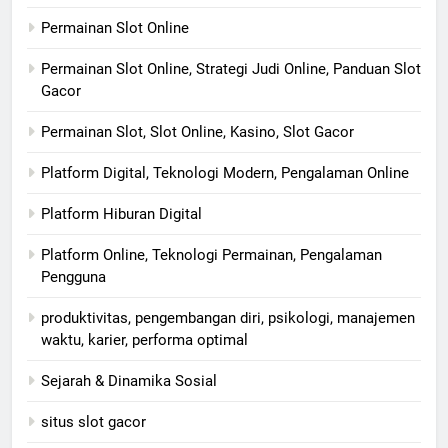
Permainan Slot Online
Permainan Slot Online, Strategi Judi Online, Panduan Slot
Gacor
Permainan Slot, Slot Online, Kasino, Slot Gacor
Platform Digital, Teknologi Modern, Pengalaman Online
Platform Hiburan Digital
Platform Online, Teknologi Permainan, Pengalaman
Pengguna
produktivitas, pengembangan diri, psikologi, manajemen
waktu, karier, performa optimal
Sejarah & Dinamika Sosial
situs slot gacor