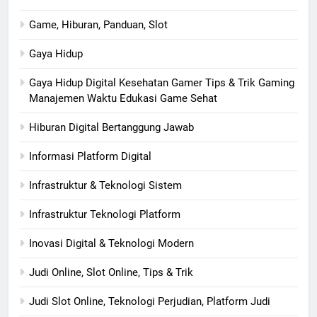
Game, Hiburan, Panduan, Slot
Gaya Hidup
Gaya Hidup Digital Kesehatan Gamer Tips & Trik Gaming
Manajemen Waktu Edukasi Game Sehat
Hiburan Digital Bertanggung Jawab
Informasi Platform Digital
Infrastruktur & Teknologi Sistem
Infrastruktur Teknologi Platform
Inovasi Digital & Teknologi Modern
Judi Online, Slot Online, Tips & Trik
Judi Slot Online, Teknologi Perjudian, Platform Judi