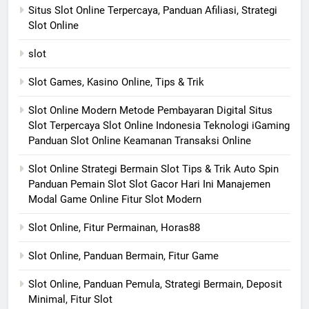
Situs Slot Online Terpercaya, Panduan Afiliasi, Strategi
Slot Online
slot
Slot Games, Kasino Online, Tips & Trik
Slot Online Modern Metode Pembayaran Digital Situs
Slot Terpercaya Slot Online Indonesia Teknologi iGaming
Panduan Slot Online Keamanan Transaksi Online
Slot Online Strategi Bermain Slot Tips & Trik Auto Spin
Panduan Pemain Slot Slot Gacor Hari Ini Manajemen
Modal Game Online Fitur Slot Modern
Slot Online, Fitur Permainan, Horas88
Slot Online, Panduan Bermain, Fitur Game
Slot Online, Panduan Pemula, Strategi Bermain, Deposit
Minimal, Fitur Slot