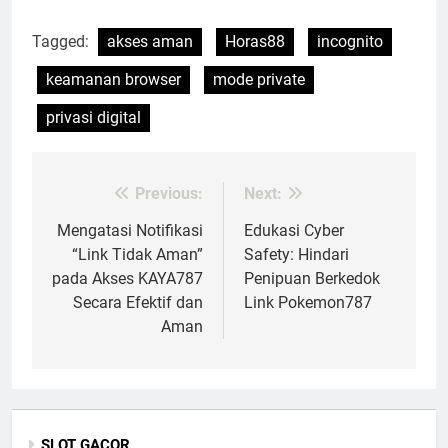
Tagged:
akses aman
Horas88
incognito
keamanan browser
mode private
privasi digital
Previous:
Next:
Post
navigation
Mengatasi Notifikasi
Edukasi Cyber
“Link Tidak Aman”
Safety: Hindari
pada Akses KAYA787
Penipuan Berkedok
Secara Efektif dan
Link Pokemon787
Aman
SLOT GACOR