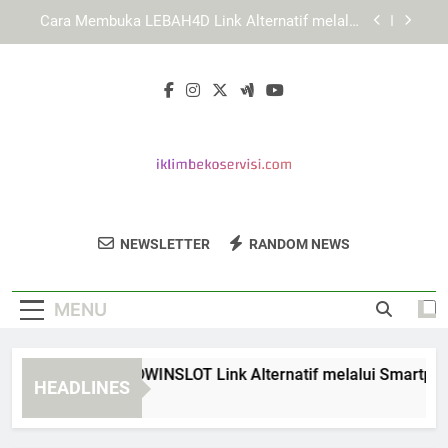
Skip
Cara Mengakses KAYA787 Alternatif melalui
to
Perangkat Android secara Aman dan Terarah
content
KAYA787 Login dengan Struktur Akses yang
Mudah Dipelajari
Cara Membuka EDWINSLOT Link Alternatif
melalui Smartphone secara Praktis dan Aman
Cara Membuka LEBAH4D Link Alternatif melalui
Smartphone secara Praktis dan Aman
Cara Mengakses KAYA787 Alternatif melalui
Perangkat Android secara Aman dan Terarah
Iklim Beko
Percayakan Perbaikan Peralatan Rumah
KAYA787 Login dengan Struktur Akses yang
NEWSLETTER
RANDOM NEWS
Servisi
Mudah Dipelajari
Anda Pada Iklim Beko Servisi.
MENU
ra Membuka EDWINSLOT Link Alternatif melalui Smartphone 
HEADLINES
Weeks Ago