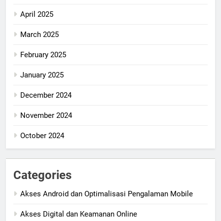
April 2025
March 2025
February 2025
January 2025
December 2024
November 2024
October 2024
Categories
Akses Android dan Optimalisasi Pengalaman Mobile
Akses Digital dan Keamanan Online