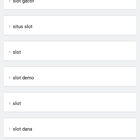
slot gacor
situs slot
slot
slot demo
slot
slot dana