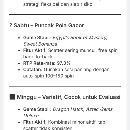
strategi fleksibel dan siap risiko
?
Sabtu – Puncak Pola Gacor
Game Stabil
:
Egypt’s Book of Mystery,
Sweet Bonanza
Fitur Aktif
: Scatter sering muncul, free spin
back-to-back
RTP Rata-rata
: 97.3%
Catatan
: Gunakan sesi panjang dengan
auto-spin 100–150 spin
Minggu – Variatif, Cocok untuk Evaluasi
Game Stabil
:
Dragon Hatch, Aztec Gems
Deluxe
Fitur Aktif
: Kombinasi minor aktif, tapi
scatter tidak konsisten