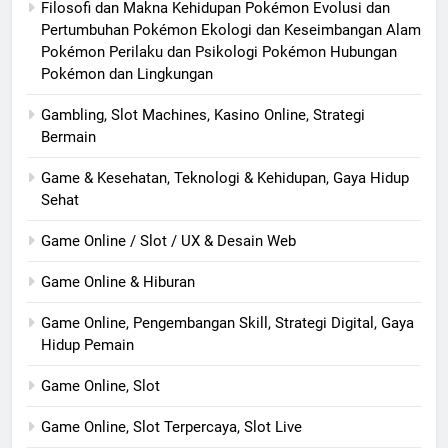
Filosofi dan Makna Kehidupan Pokémon Evolusi dan
Pertumbuhan Pokémon Ekologi dan Keseimbangan Alam
Pokémon Perilaku dan Psikologi Pokémon Hubungan
Pokémon dan Lingkungan
Gambling, Slot Machines, Kasino Online, Strategi
Bermain
Game & Kesehatan, Teknologi & Kehidupan, Gaya Hidup
Sehat
Game Online / Slot / UX & Desain Web
Game Online & Hiburan
Game Online, Pengembangan Skill, Strategi Digital, Gaya
Hidup Pemain
Game Online, Slot
Game Online, Slot Terpercaya, Slot Live