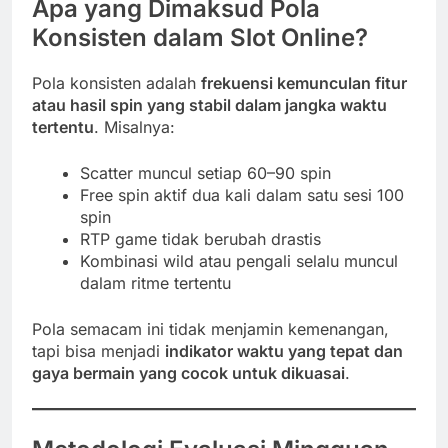
Apa yang Dimaksud Pola
Konsisten dalam Slot Online?
Pola konsisten adalah
frekuensi kemunculan fitur
atau hasil spin yang stabil dalam jangka waktu
tertentu
. Misalnya:
Scatter muncul setiap 60–90 spin
Free spin aktif dua kali dalam satu sesi 100
spin
RTP game tidak berubah drastis
Kombinasi wild atau pengali selalu muncul
dalam ritme tertentu
Pola semacam ini tidak menjamin kemenangan,
tapi bisa menjadi
indikator waktu yang tepat dan
gaya bermain yang cocok untuk dikuasai
.