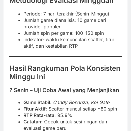
Metodologi Evaluasi Mingguan
Periode: 7 hari terakhir (Senin–Minggu)
Jumlah game dianalisis: 10 game dari
provider populer
Jumlah spin per game: 100–150 spin
Indikator: waktu kemunculan scatter, fitur
aktif, dan kestabilan RTP
Hasil Rangkuman Pola Konsisten
Minggu Ini
?
Senin – Uji Coba Awal yang Menjanjikan
Game Stabil
:
Candy Bonanza, Koi Gate
Fitur Aktif
: Scatter muncul setiap ±80 spin
RTP Rata-rata
: 95.9%
Catatan
: Cocok untuk sesi ringan dan
evaluasi game baru