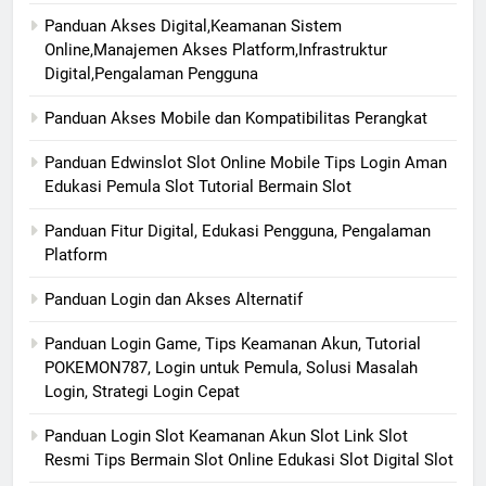
Panduan Akses Digital,Keamanan Sistem
Online,Manajemen Akses Platform,Infrastruktur
Digital,Pengalaman Pengguna
Panduan Akses Mobile dan Kompatibilitas Perangkat
Panduan Edwinslot Slot Online Mobile Tips Login Aman
Edukasi Pemula Slot Tutorial Bermain Slot
Panduan Fitur Digital, Edukasi Pengguna, Pengalaman
Platform
Panduan Login dan Akses Alternatif
Panduan Login Game, Tips Keamanan Akun, Tutorial
POKEMON787, Login untuk Pemula, Solusi Masalah
Login, Strategi Login Cepat
Panduan Login Slot Keamanan Akun Slot Link Slot
Resmi Tips Bermain Slot Online Edukasi Slot Digital Slot