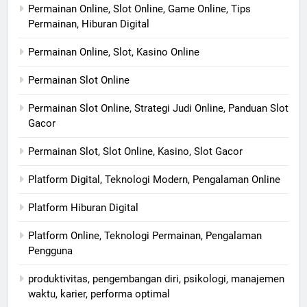
Permainan Online, Slot Online, Game Online, Tips
Permainan, Hiburan Digital
Permainan Online, Slot, Kasino Online
Permainan Slot Online
Permainan Slot Online, Strategi Judi Online, Panduan Slot
Gacor
Permainan Slot, Slot Online, Kasino, Slot Gacor
Platform Digital, Teknologi Modern, Pengalaman Online
Platform Hiburan Digital
Platform Online, Teknologi Permainan, Pengalaman
Pengguna
produktivitas, pengembangan diri, psikologi, manajemen
waktu, karier, performa optimal