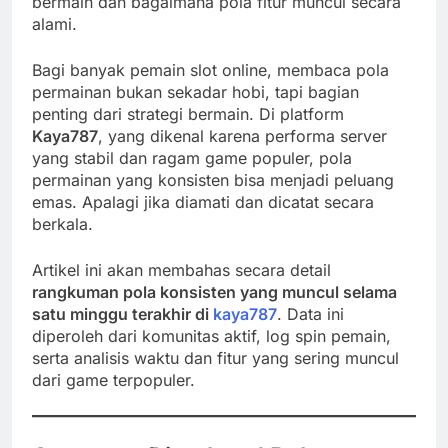
bermain dan bagaimana pola fitur muncul secara
alami.
Bagi banyak pemain slot online, membaca pola
permainan bukan sekadar hobi, tapi bagian
penting dari strategi bermain. Di platform
Kaya787
, yang dikenal karena performa server
yang stabil dan ragam game populer, pola
permainan yang konsisten bisa menjadi peluang
emas. Apalagi jika diamati dan dicatat secara
berkala.
Artikel ini akan membahas secara detail
rangkuman pola konsisten yang muncul selama
satu minggu terakhir di
kaya787
. Data ini
diperoleh dari komunitas aktif, log spin pemain,
serta analisis waktu dan fitur yang sering muncul
dari game terpopuler.