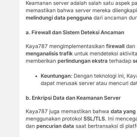
Keamanan server adalah salah satu aspek pa
memastikan bahwa server mereka dilengkapi
melindungi data pengguna
dari ancaman dun
a.
Firewall dan Sistem Deteksi Ancaman
Kaya787 mengimplementasikan
firewall
dan
menganalisis trafik
untuk mendeteksi aktivit
memberikan
perlindungan ekstra
terhadap
s
Keuntungan
: Dengan teknologi ini, K
dapat merusak server atau mencuri da
b.
Enkripsi Data dan Keamanan Server
Kaya787 juga memastikan bahwa
data yang
menggunakan protokol
SSL/TLS
. Ini menceg
dan
pencurian data
saat bertransaksi di plat