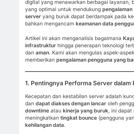
digital yang menawarkan berbagai layanan,
yang optimal untuk mendukung
pengalaman
server
yang buruk dapat berdampak pada k
bahkan mengancam
keamanan data penggu
Artikel ini akan menganalisis bagaimana
Kay
infrastruktur
hingga penerapan teknologi ter
dan
aman
. Kami akan mengulas aspek-aspek
memberikan
pengalaman pengguna yang ba
1.
Pentingnya Performa Server dalam
Kecepatan dan kestabilan server adalah ku
dan
dapat diakses dengan lancar
oleh penggu
downtime
atau
kinerja yang buruk
, ini dap
meningkatkan
tingkat bounce
(pengguna yan
kehilangan data
.