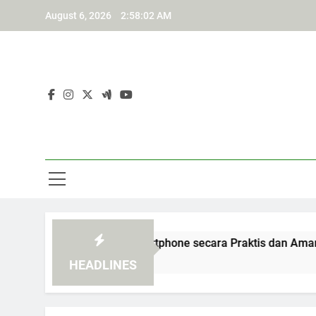
Skip
August 6, 2026
2:58:03 AM
to
content
Ikl
Percayaka
tif melalui Smartphone secara Praktis dan Aman
Cara
2 Wee
HEADLINES