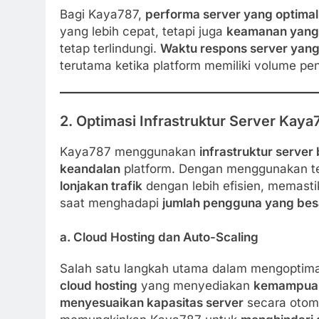
Bagi Kaya787,
performa server yang optimal
yang lebih cepat, tetapi juga
keamanan yang l
tetap terlindungi.
Waktu respons server yang
terutama ketika platform memiliki volume pe
2.
Optimasi Infrastruktur Server Kaya
Kaya787 menggunakan
infrastruktur server
keandalan
platform. Dengan menggunakan t
lonjakan trafik
dengan lebih efisien, memasti
saat menghadapi
jumlah pengguna yang bes
a.
Cloud Hosting dan Auto-Scaling
Salah satu langkah utama dalam mengoptim
cloud hosting
yang menyediakan
kemampuan
menyesuaikan kapasitas server
secara otom