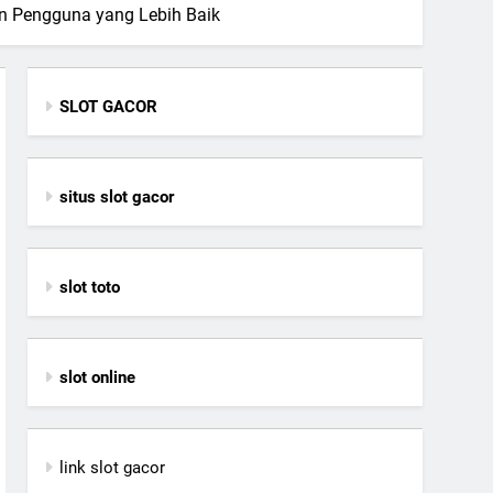
an Pengguna yang Lebih Baik
SLOT GACOR
situs slot gacor
slot toto
slot online
link slot gacor