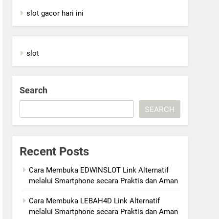
slot gacor hari ini
slot
Search
SEARCH
Recent Posts
Cara Membuka EDWINSLOT Link Alternatif
melalui Smartphone secara Praktis dan Aman
Cara Membuka LEBAH4D Link Alternatif
melalui Smartphone secara Praktis dan Aman