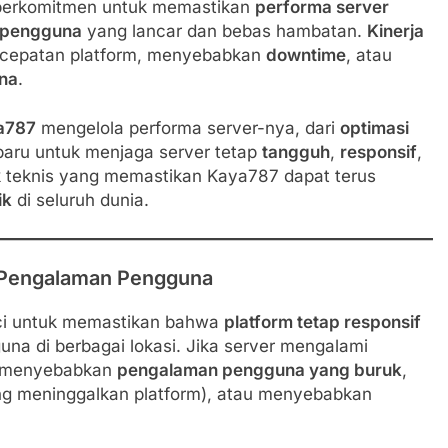
 berkomitmen untuk memastikan
performa server
 pengguna
yang lancar dan bebas hambatan.
Kinerja
ecepatan platform, menyebabkan
downtime
, atau
na
.
a787
mengelola performa server-nya, dari
optimasi
baru untuk menjaga server tetap
tangguh
,
responsif
,
 teknis yang memastikan Kaya787 dapat terus
ik
di seluruh dunia.
 Pengalaman Pengguna
nci untuk memastikan bahwa
platform tetap responsif
na di berbagai lokasi. Jika server mengalami
at menyebabkan
pengalaman pengguna yang buruk
,
g meninggalkan platform), atau menyebabkan