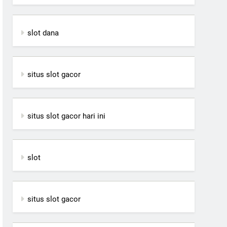
slot dana
situs slot gacor
situs slot gacor hari ini
slot
situs slot gacor