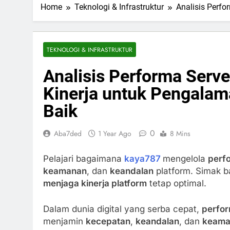
Home
Teknologi & Infrastruktur
Analisis Perf
TEKNOLOGI & INFRASTRUKTUR
Analisis Performa Serv
Kinerja untuk Pengala
Baik
0
Aba7ded
1 Year Ago
8 Mins
Pelajari bagaimana
kaya787
mengelola
perf
keamanan
, dan
keandalan
platform. Simak 
menjaga kinerja platform
tetap optimal.
Dalam dunia digital yang serba cepat,
perfor
menjamin
kecepatan
,
keandalan
, dan
keama