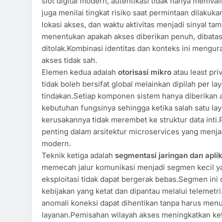
slot digital modern, autentikasi tidak hanya memvali
juga menilai tingkat risiko saat permintaan dilakuka
lokasi akses, dan waktu aktivitas menjadi sinyal t
menentukan apakah akses diberikan penuh, dibatasi
ditolak.Kombinasi identitas dan konteks ini mengur
akses tidak sah.
Elemen kedua adalah
otorisasi mikro
atau least pri
tidak boleh bersifat global melainkan dipilah per la
tindakan.Setiap komponen sistem hanya diberikan 
kebutuhan fungsinya sehingga ketika salah satu la
kerusakannya tidak merembet ke struktur data inti.
penting dalam arsitektur microservices yang menjad
modern.
Teknik ketiga adalah
segmentasi jaringan dan aplik
memecah jalur komunikasi menjadi segmen kecil ya
eksploitasi tidak dapat bergerak bebas.Segmen ini 
kebijakan yang ketat dan dipantau melalui telemetri
anomali koneksi dapat dihentikan tanpa harus men
layanan.Pemisahan wilayah akses meningkatkan ke