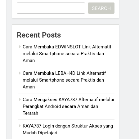
SEARCH
Recent Posts
Cara Membuka EDWINSLOT Link Alternatif
melalui Smartphone secara Praktis dan
Aman
Cara Membuka LEBAH4D Link Alternatif
melalui Smartphone secara Praktis dan
Aman
Cara Mengakses KAYA787 Alternatif melalui
Perangkat Android secara Aman dan
Terarah
KAYA787 Login dengan Struktur Akses yang
Mudah Dipelajari