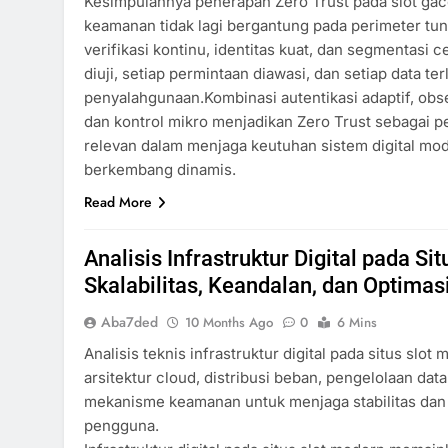
Kesimpulannya penerapan Zero Trust pada slot ga
keamanan tidak lagi bergantung pada perimeter tu
verifikasi kontinu, identitas kuat, dan segmentasi 
diuji, setiap permintaan diawasi, dan setiap data ter
penyalahgunaan.Kombinasi autentikasi adaptif, obser
dan kontrol mikro menjadikan Zero Trust sebagai p
relevan dalam menjaga keutuhan sistem digital mo
berkembang dinamis.
Read More
Analisis Infrastruktur Digital pada Si
Skalabilitas, Keandalan, dan Optimas
Aba7ded
10 Months Ago
0
6 Mins
Analisis teknis infrastruktur digital pada situs slot
arsitektur cloud, distribusi beban, pengelolaan data
mekanisme keamanan untuk menjaga stabilitas da
pengguna.