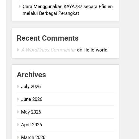
Cara Menggunakan KAYA787 secara Efisien
melalui Berbagai Perangkat
Recent Comments
A WordPress Commenter
on
Hello world!
Archives
July 2026
June 2026
May 2026
April 2026
March 2026