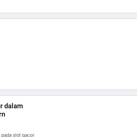
or dalam
rn
pada slot gacor