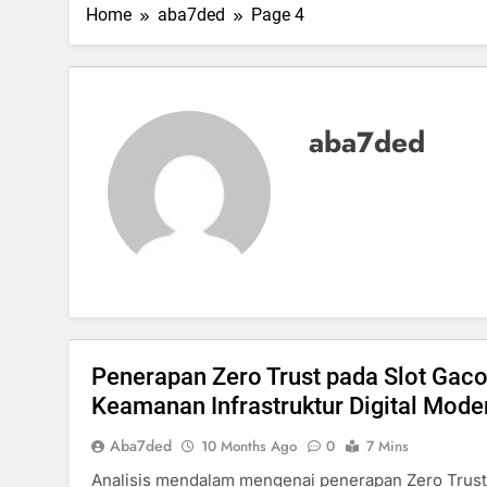
Home
aba7ded
Page 4
aba7ded
Penerapan Zero Trust pada Slot Gac
Keamanan Infrastruktur Digital Mode
Aba7ded
10 Months Ago
0
7 Mins
Analisis mendalam mengenai penerapan Zero Trust 