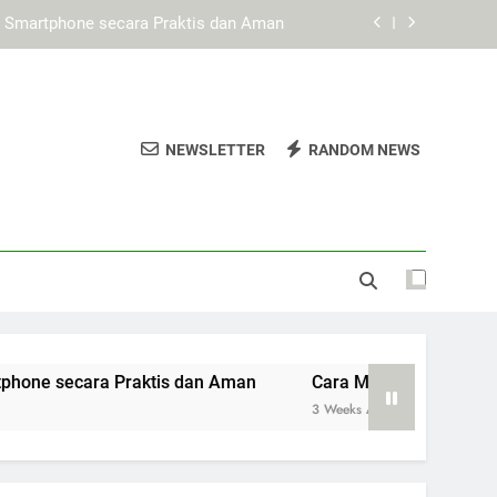
i Smartphone secara Praktis dan Aman
gkat Android secara Aman dan Terarah
Struktur Akses yang Mudah Dipelajari
NEWSLETTER
RANDOM NEWS
 Smartphone secara Praktis dan Aman
i Smartphone secara Praktis dan Aman
gkat Android secara Aman dan Terarah
Struktur Akses yang Mudah Dipelajari
a Praktis dan Aman
Cara Mengakses KAYA787 Alternatif
3 Weeks Ago