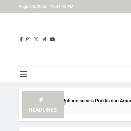
Skip
August 8, 2026
12:44:43 PM
to
content
Ikl
Percayaka
tif melalui Smartphone secara Praktis dan Aman
Cara
2 Week
HEADLINES