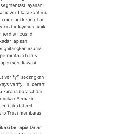
, segmentasi layanan,
sis verifikasi kontinu.
ern menjadi kebutuhan
truktur layanan tidak
 terdistribusi di
kadar lapisan
enghilangkan asumsi
 permintaan harus
tiap akses diawasi
ut verify”, sedangkan
ys verify”.Ini berarti
 karena berasal dari
igunakan.Semakin
a risiko lateral
ero Trust membatasi
ikasi berlapis
.Dalam