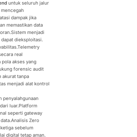
-end
untuk seluruh jalur
si mencegah
tasi dampak jika
anan memastikan data
coran.Sistem menjadi
dapat dieksploitasi.
vabilitas.Telemetry
ecara real
a pola akses yang
ukung forensic audit
 akurat tanpa
as menjadi alat kontrol
ah penyalahgunaan
ari luar.Platform
nal seperti gateway
data.Analisis Zero
 ketiga sebelum
ai digital tetap aman.