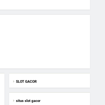
SLOT GACOR
situs slot gacor