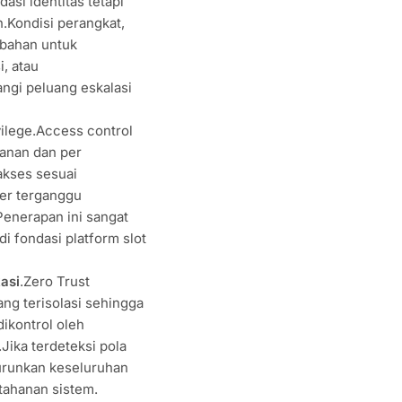
dasi identitas tetapi
n.Kondisi perangkat,
ambahan untuk
, atau
angi peluang eskalasi
vilege.Access control
yanan dan per
akses sesuai
yer terganggu
Penerapan ini sangat
i fondasi platform slot
asi
.Zero Trust
ng terisolasi sehingga
dikontrol oleh
.Jika terdeteksi pola
urunkan keseluruhan
tahanan sistem.